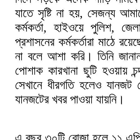
যাতে সৃষ্টি না হয়, সেজন্য আমা
কর্মকর্তা, হাইওয়ে পুলিশ, জেলা 
প্রশাসনের কর্মকর্তারা মাঠে রয়
না বলে আশা করি। তিনি জানান
পোশাক কারখানা ছুটি হওয়ায় চন
সেখানে ধীরগতি হলেও যানজট 
যানজটের খবর পাওয়া যায়নি।
এ বছর ৩০টি রোজা হলে ১১ এপ্র