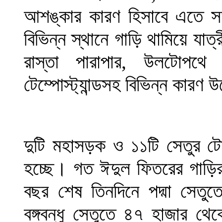
আশঙ্কার কারণ হিসাবে এতে স
বিভিন্ন স্থানে গাড়ি থামিয়ে যা
রাস্তা পারাপার, উলটোপথ
টেম্পোস্ট্যান্ডসহ বিভিন্ন কারণ
দুটি মহাসড়ক ও ১১টি সেতুর ট
হচ্ছে। গত ঈদুল ফিতরের গাড়ির
বছর শেষ তিনদিনে পদ্মা সেতু
বঙ্গবন্ধু সেতুতে ৪৭ হাজার থ