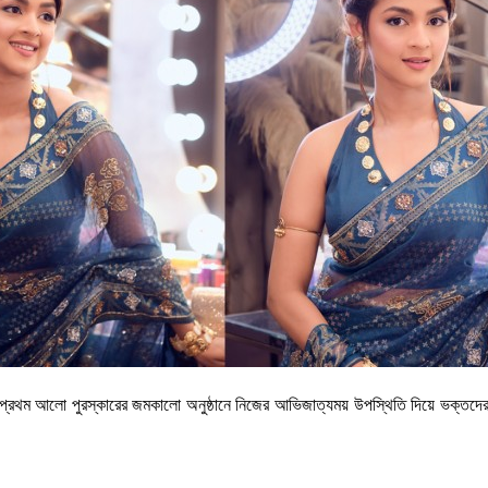
েরিল-প্রথম আলো পুরস্কারের জমকালো অনুষ্ঠানে নিজের আভিজাত্যময় উপস্থিতি দিয়ে ভক্তদে