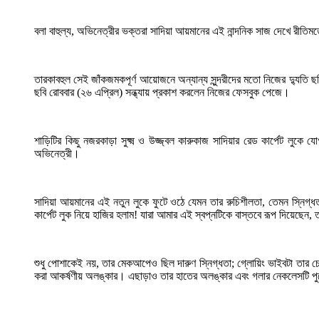
বলা বাহুল্য, অভিনেত্রীর ভক্তরা সাদিয়া আয়মানের এই নান্দনিক সাজ দেখে রী
তারকাবহুল সেই জাঁকজমকপূর্ণ আয়োজনে অন্যান্য সুন্দরীদের মতো নিজের দ্যুত
ছবি রোববার (২৬ এপ্রিল) সন্ধ্যায় প্রকাশ করলেন নিজের ফেসবুক পেজে।
শাড়িটির কিছু নজরকাড়া সুক্ষ্ম ও উজ্জ্বল কারুকাজ সাদিয়ার রেড কার্পেট লুকে 
অভিনেত্রী।
সাদিয়া আয়মানের এই নতুন লুকে ফুটে ওঠে যেমন তার রুচিশীলতা, তেমন স্নিগ
কার্পেট লুক নিয়ে হাজির হলাম! যারা আমার এই স্বপ্নটিকে বাস্তবে রূপ দিয়েছেন,
শুধু পোশাকেই নয়, তার মেকআপেও ছিল দারুণ স্নিগ্ধতা; গ্লোয়িং ভাইবটা তার চ
করা আকর্ষণীয় অলঙ্কার। এছাড়াও তার হাতের অলঙ্কার এবং গলার নেকলেসটি পু