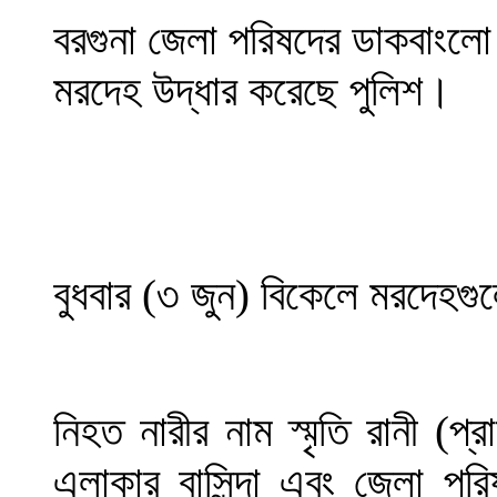
বরগুনা জেলা পরিষদের ডাকবাংলো
মরদেহ উদ্ধার করেছে পুলিশ।
বুধবার (৩ জুন) বিকেলে মরদেহগ
নিহত নারীর নাম স্মৃতি রানী (প
এলাকার বাসিন্দা এবং জেলা পরি