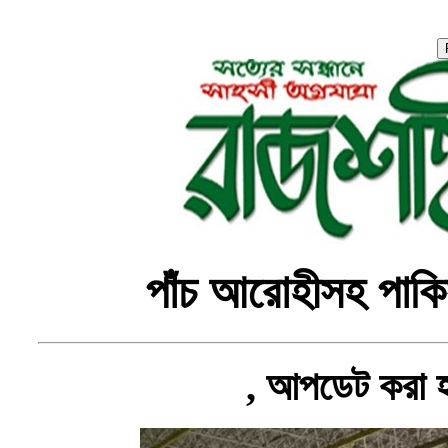
পাঁচ আরোহীসহ পাকিস
, আপডেট করা 