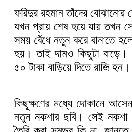
ফরিদুর রহমান তাঁদের বোঝানোর 
যখন প্রায় শেষ হয়ে যায় তখন সেগু
সময় বেঁধে নতুন করে বানাতে হল
হয়। তাই দামও কিছুটা বাড়ে। 
৫০ টাকা বাড়িয়ে দিতে রাজি হন।
কিছুক্ষণের মধ্যে দোকানে আসে
নতুন নকশার ছবি। সেই নকশা 
তৈরি করা সম্ভব কি না, জানতে 