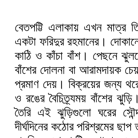
বেতপট্টি এলাকায় এখন মাত্র
একটা ফরিদুর রহমানের। দোকানের
কাঠি ও কাঁচা বাঁশ। পেছনে ঝুলছ
বাঁশের দোলনা বা আরামদায়ক চেয়ার,
প্রমাণ দেয়। বিক্রয়ের জন্য থ
ও রঙের বৈচিত্র্যময় বাঁশের ঝু
তৈরি এই ঝুড়িগুলো ঘরের সৌন্দ
দীর্ঘদিনের কঠোর পরিশ্রমের ছাপ ত