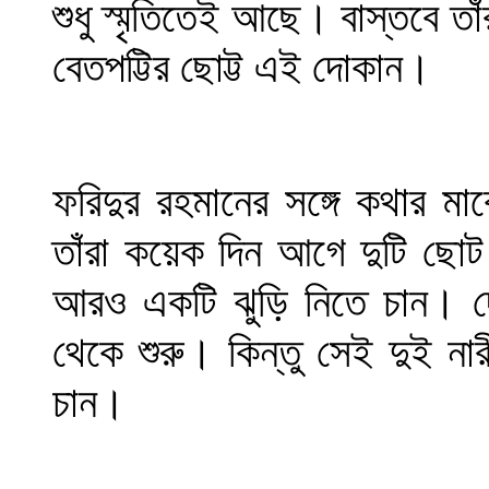
শুধু স্মৃতিতেই আছে। বাস্তবে ত
বেতপট্টির ছোট্ট এই দোকান।
ফরিদুর রহমানের সঙ্গে কথার ম
তাঁরা কয়েক দিন আগে দুটি ছোট 
আরও একটি ঝুড়ি নিতে চান। দো
থেকে শুরু। কিন্তু সেই দুই ন
চান।