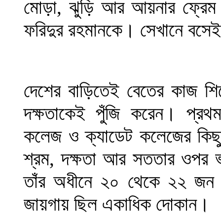
মোড়া, ঝুড়ি আর আয়নার ফ্রেম
ফরিদুর রহমানকে। সেখানে বসেই ক
দেশের বাড়িতেই বেতের কাজ শি
দক্ষতাকেই পুঁজি করেন। প্রথম
কলেজ ও ক্যাডেট কলেজের কিছু
শ্রম, দক্ষতা আর সততার ওপর
তাঁর অধীনে ২০ থেকে ২২ জন 
জায়গায় ছিল একাধিক দোকান।