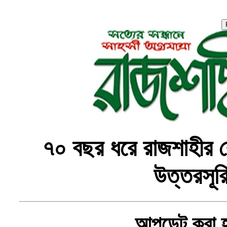
৭০ বছর ধরে রাজশাহীর ব
উত্তরসূর
, আপডেট করা 