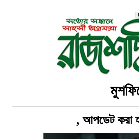
মুশফি
, আপডেট করা 