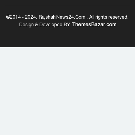
জাতীয় ঐক্য যেকোনো মূল্যে রক্ষা করতে
হবে: প্রধানমন্ত্রী
©2014 - 2024. RajshahiNews24.Com . All rights reserved.
ThemesBazar.com
Design & Developed BY
রাজশাহী মহানগরীকে মাদক ও অপরাধমুক্ত
করতে পুলিশের বিশেষ অভিযানে ২২ জন
গ্রেপ্তার
রাজশাহীতে মাদক বিরোধী অভিযানে ৮
মাদক ব্যবসায়ী গ্রেপ্তার
চট্টগ্রাম বোর্ডের স্থগিত এইচএসসি পরীক্ষার
নতুন সূচি প্রকাশ