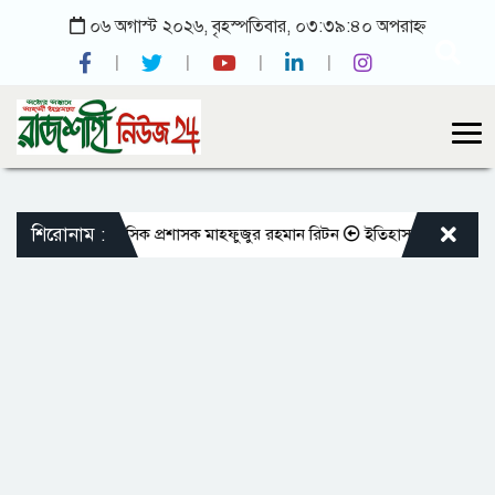
০৬ অগাস্ট ২০২৬, বৃহস্পতিবার, ০৩:৩৯:৪০ অপরাহ্ন
শিরোনাম :
ভেচ্ছা জানালেন রাসিক প্রশাসক মাহফুজুর রহমান রিটন
ইতিহাস-ঐতিহ্যের সাক্ষী বা