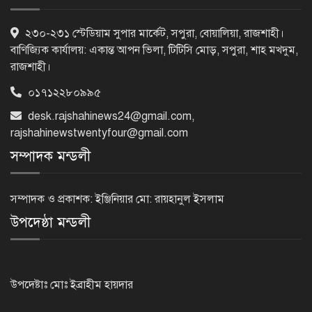
ফিরে দেখা ৫ আগস্ট গণউল্লাসে বদলে যায়
২৩০-২৩১ স্টেডিয়াম সুপার মার্কেট, সপুরা, বোয়ালিয়া, রাজশাহী।
থমথমে রাজধানী
বাণিজ্যিক কার্যালয়: একান্ত আপন ভিলা, টিটিসি মোড়, সপুরা, শাহ মখদুম,
রাজশাহী।
০১৭১২২৮০৯৯৫
রাজশাহীর গোদাগাড়ীতে খাল খননে
desk.rajshahinews24@gmail.com
,
অনিয়মের অভিযোগ
rajshahinewstwentyfour@gmail.com
সম্পাদক মন্ডলী
নাটোরের পরিবহন সেক্টর হবে
চাঁদাবাজিমুক্ত, কঠোর হুঁশিয়ারি পুলিশ
সম্পাদক ও প্রকাশক: ইঞ্জিনিয়ার মো: রায়হানুল ইসলাম
সুপারের
উপদেষ্ঠা মন্ডলী
নওগাঁয় শ্লীলতাহানির অভিযোগে প্রধান
শিক্ষকের বিরুদ্ধে মামলা
উপদেষ্টাঃ মোঃ ইব্রাহীম হায়দার