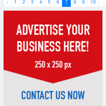
‹
1
2
3
4
5
6
7
8
9
10
...