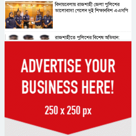
বিদায়বেলায় রাজশাহী জেলা পুলিশের
ভালোবাসা পেলেন দুই শিক্ষানবিশ এএসপি
রাজশাহীতে পুলিশের বিশেষ অভিযান:
ইয়াবা, ট্যাপেন্টাডল ও গাঁজাসহ ৬ মাদক
ব্যবসায়ী গ্রেপ্তার
নদীদূষণ রোধে সমন্বিত পদক্ষেপ গ্রহণে
অবহেলার সুযোগ নেই: প্রধানমন্ত্রী
উদ্যোক্তা মেলার সমাপনী অনুষ্ঠান, ৬০
উদ্যোক্তাকে সম্মাননা দিলেন সিটি প্রশাসক
রংপুরে চলন্ত ট্রেনে উঠতে গিয়ে কাটা পড়ে