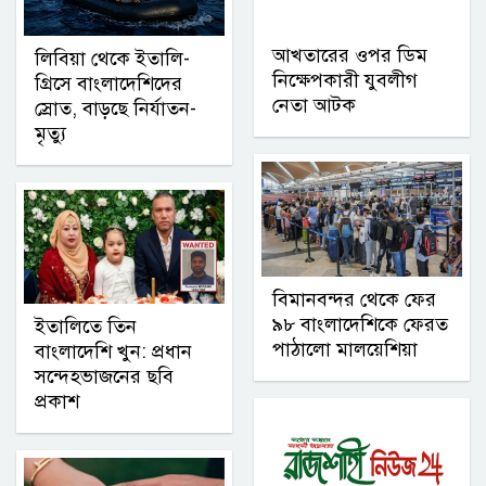
আখতারের ওপর ডিম
লিবিয়া থেকে ইতালি-
নিক্ষেপকারী যুবলীগ
গ্রিসে বাংলাদেশিদের
নেতা আটক
স্রোত, বাড়ছে নির্যাতন-
মৃত্যু
বিমানবন্দর থেকে ফের
৯৮ বাংলাদেশিকে ফেরত
ইতালিতে তিন
পাঠালো মালয়েশিয়া
বাংলাদেশি খুন: প্রধান
সন্দেহভাজনের ছবি
প্রকাশ