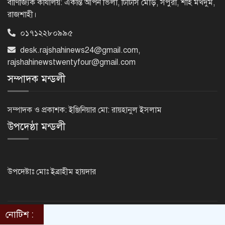
বাণিজ্যিক কার্যালয়: একান্ত আপন ভিলা, টিটিসি মোড়, সপুরা, শাহ মখদুম,
রাজশাহী।
০১৭১২২৮০৯৯৫
নেসকো কেন, কোনো কিছুই রাজশাহী থেকে
desk.rajshahinews24@gmail.com
,
যাবে না: ভূমিমন্ত্রী
rajshahinewstwentyfour@gmail.com
সম্পাদক মন্ডলী
নগরীকে মাদকমুক্ত ও বিভিন্ন অপরাধমুক্ত
করতে পুলিশের বিশেষ অভিযানে
সম্পাদক ও প্রকাশক: ইঞ্জিনিয়ার মো: রায়হানুল ইসলাম
গ্রেপ্তার-২২
উপদেষ্ঠা মন্ডলী
রাজশাহীতে পুলিশের বিশেষ অভিযানে ৭
মাদক ব্যবসায়ী গ্রেপ্তার
উপদেষ্টাঃ মোঃ ইব্রাহীম হায়দার
৫ আগস্ট গণতান্ত্রিক রাজনৈতিক অধিকার
পুনঃপ্রতিষ্ঠার দিন: প্রধানমন্ত্রী
নোটিশ :
©2014 - 2024. RajshahiNews24.Com . All rights reserved.