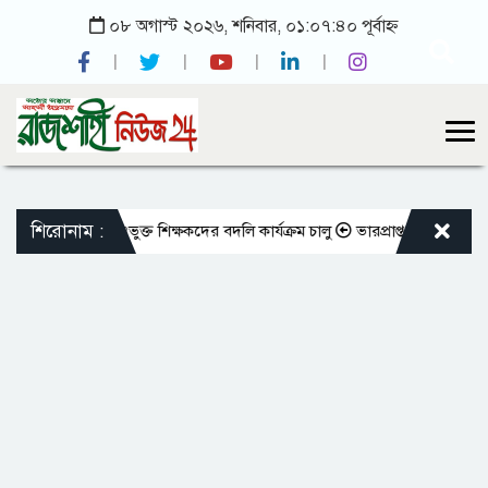
০৮ অগাস্ট ২০২৬, শনিবার, ০১:০৭:৪০ পূর্বাহ্ন
শিরোনাম :
র মতো এমপিওভুক্ত শিক্ষকদের বদলি কার্যক্রম চালু
ভারপ্রাপ্ত রাষ্ট্রপতিকে শুভ