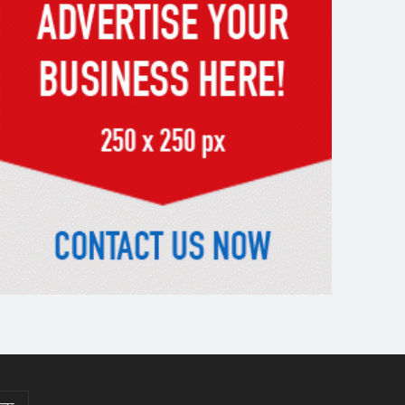
স্মৃতিতে এখনও ৫ আগস্ট
ভিসাসেবা নিয়ে ভারতীয় হাইকমিশনের
সতর্কতা জারি
দুর্নীতিমুক্ত প্রশাসন গড়াই সরকারের
মূল লক্ষ্য : ভূমিমন্ত্রী
নেসকো কেন, কোনো কিছুই রাজশাহী
থেকে যাবে না: ভূমিমন্ত্রী
নগরীকে মাদকমুক্ত ও বিভিন্ন
অপরাধমুক্ত করতে পুলিশের বিশেষ
অভিযানে গ্রেপ্তার-২২