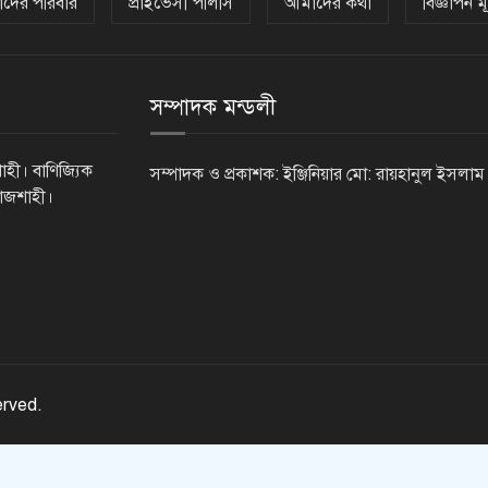
দের পরিবার
প্রাইভেসী পলিসি
আমাদের কথা
বিজ্ঞাপন মূ
সম্পাদক মন্ডলী
াহী। বাণিজ্যিক
সম্পাদক ও প্রকাশক: ইঞ্জিনিয়ার মো: রায়হানুল ইসলাম
রাজশাহী।
erved.