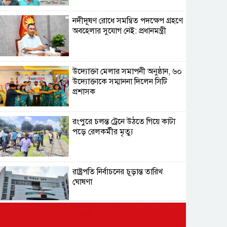
নদীদূষণ রোধে সমন্বিত পদক্ষেপ গ্রহণে
অবহেলার সুযোগ নেই: প্রধানমন্ত্রী
উদ্যোক্তা মেলার সমাপনী অনুষ্ঠান, ৬০
উদ্যোক্তাকে সম্মাননা দিলেন সিটি
প্রশাসক
রংপুরে চলন্ত ট্রেনে উঠতে গিয়ে কাটা
পড়ে রেলকর্মীর মৃত্যু
রাষ্ট্রপতি নির্বাচনের চূড়ান্ত তারিখ
ঘোষণা
সাভারের রাজপথে রক্তের দাগ,