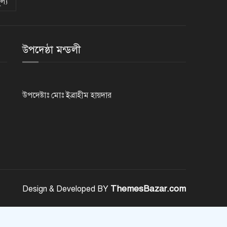
ল্য
রাজশাহীতে পুলিশের বিশেষ অভিযানে
৭ মাদক ব্যবসায়ী গ্রেপ্তার
উপদেষ্ঠা মন্ডলী
৫ আগস্ট গণতান্ত্রিক রাজনৈতিক
অধিকার পুনঃপ্রতিষ্ঠার দিন: প্রধানমন্ত্রী
উপদেষ্টাঃ মোঃ ইব্রাহীম হায়দার
নেইমারের দুর্দান্ত অ্যাসিস্টে কোয়ার্টার
ফাইনালে সান্তোস
জুলাই গণঅভ্যুত্থান দিবস আজ
ThemesBazar.com
Design & Developed BY
জুলাই স্মৃতি জাদুঘর উদ্বোধন করলেন
প্রধানমন্ত্রী