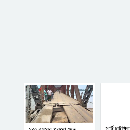
স্মার্ট চাট
১৪০ বছরের পুরনো সেতু