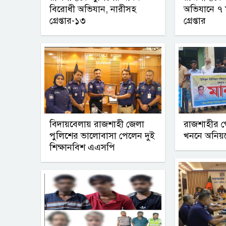
বিরোধী অভিযান, নারীসহ
অভিযানে ৭ 
গ্রেপ্তার-১৩
গ্রেপ্তার
বিদায়বেলায় রাজশাহী জেলা
রাজশাহীর 
পুলিশের ভালোবাসা পেলেন দুই
খননে অনিয়
শিক্ষানবিশ এএসপি