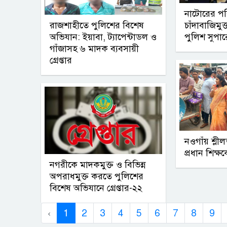
নাটোরের পর
রাজশাহীতে পুলিশের বিশেষ
চাঁদাবাজিমুক
অভিযান: ইয়াবা, ট্যাপেন্টাডল ও
পুলিশ সুপা
গাঁজাসহ ৬ মাদক ব্যবসায়ী
গ্রেপ্তার
নওগাঁয় শ্ল
প্রধান শিক্ষ
নগরীকে মাদকমুক্ত ও বিভিন্ন
অপরাধমুক্ত করতে পুলিশের
বিশেষ অভিযানে গ্রেপ্তার-২২
‹
1
2
3
4
5
6
7
8
9