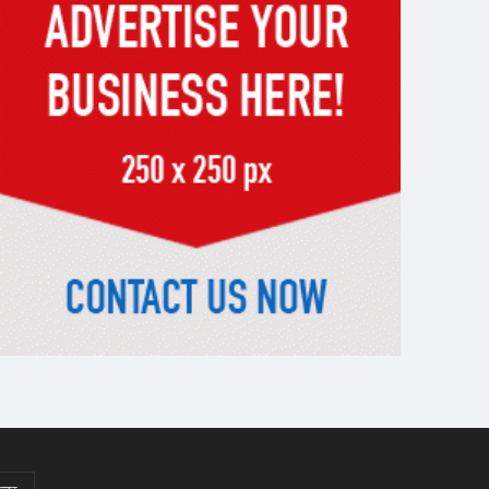
কাবু করা সম্ভব নয়: ট্রাম্পের শীর্ষ
জেনারেল
‘আমার চেয়েও বড় হবে’, ছেলেকে
নিয়ে রোনালদোর বড় আশা
৫৪ রানে অলআউট হয়ে ইনিংস
ব্যবধানে হারল বাংলাদেশ
‘জেন-জি’ই ‘দেশের চালিকা শক্তি’,
আগের মন্তব্য থেকে ইউ-টার্ন কঙ্গনা
রনৌতের
প্রাক্তনের স্মৃতিতে গভীর রাতে ঘুম
উধাও? জেনে নিন মুক্তির উপায়