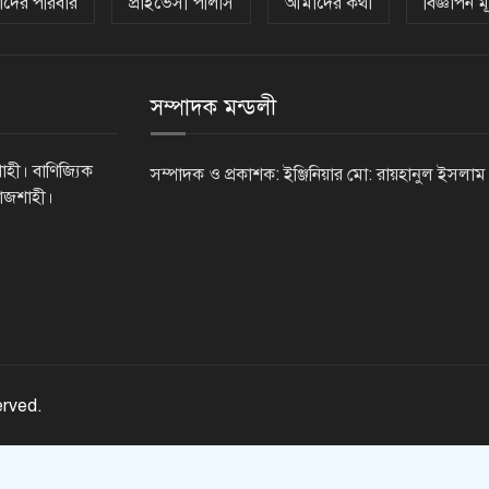
দের পরিবার
প্রাইভেসী পলিসি
আমাদের কথা
বিজ্ঞাপন মূ
সম্পাদক মন্ডলী
াহী। বাণিজ্যিক
সম্পাদক ও প্রকাশক: ইঞ্জিনিয়ার মো: রায়হানুল ইসলাম
রাজশাহী।
erved.