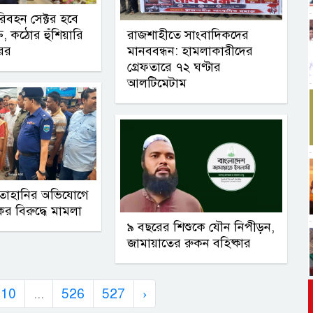
িবহন সেক্টর হবে
্ত, কঠোর হুঁশিয়ারি
রাজশাহীতে সাংবাদিকদের
রের
মানববন্ধন: হামলাকারীদের
গ্রেফতারে ৭২ ঘণ্টার
আলটিমেটাম
ীলতাহানির অভিযোগে
কের বিরুদ্ধে মামলা
৯ বছরের শিশুকে যৌন নিপীড়ন,
জামায়াতের রুকন বহিষ্কার
10
...
526
527
›