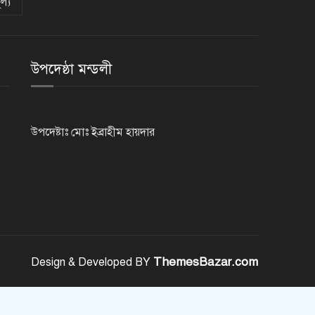
ল্য
দেশের আট জেলায় বজ্রবৃষ্টির আশঙ্কা,
ছয় অঞ্চলে হতে পারে ভারী বর্ষণ
উপদেষ্ঠা মন্ডলী
অর্ধশতাধিক বাংলাদেশিসহ গ্রিসের
উপকূলে ২০২ অভিবাসী উদ্ধার
উপদেষ্টাঃ মোঃ ইব্রাহীম হায়দার
সৌদি আরব, পাকিস্তান ও তুরস্কের
মধ্যে যৌথ প্রতিরক্ষা চুক্তি স্বাক্ষর
রাষ্ট্রপতি নির্বাচন: ডাকা হবে সংসদের
বিশেষ অধিবেশন
ThemesBazar.com
Design & Developed BY
বিএনপি নেতাকর্মীদের ‘খাই খাই’
বন্ধের আহ্বান এমপি জামালের