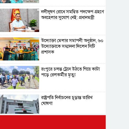
নদীদূষণ রোধে সমন্বিত পদক্ষেপ গ্রহণে
অবহেলার সুযোগ নেই: প্রধানমন্ত্রী
উদ্যোক্তা মেলার সমাপনী অনুষ্ঠান, ৬০
উদ্যোক্তাকে সম্মাননা দিলেন সিটি
প্রশাসক
রংপুরে চলন্ত ট্রেনে উঠতে গিয়ে কাটা
পড়ে রেলকর্মীর মৃত্যু
রাষ্ট্রপতি নির্বাচনের চূড়ান্ত তারিখ
ঘোষণা
সাভারের রাজপথে রক্তের দাগ,