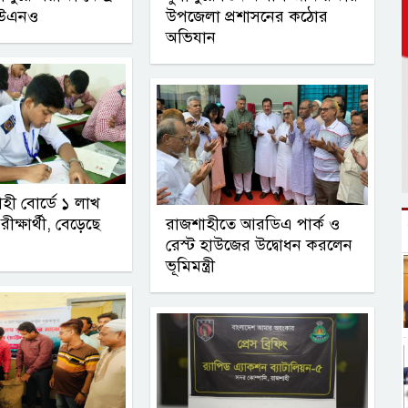
ইউএনও
উপজেলা প্রশাসনের কঠোর
অভিযান
হী বোর্ডে ১ লাখ
ক্ষার্থী, বেড়েছে
রাজশাহীতে আরডিএ পার্ক ও
রেস্ট হাউজের উদ্বোধন করলেন
ভূমিমন্ত্রী