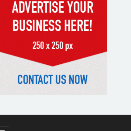
স্মৃতিতে এখনও ৫ আগস্ট
ভিসাসেবা নিয়ে ভারতীয় হাইকমিশনের
সতর্কতা জারি
দুর্নীতিমুক্ত প্রশাসন গড়াই সরকারের
মূল লক্ষ্য : ভূমিমন্ত্রী
নেসকো কেন, কোনো কিছুই রাজশাহী
থেকে যাবে না: ভূমিমন্ত্রী
নগরীকে মাদকমুক্ত ও বিভিন্ন
অপরাধমুক্ত করতে পুলিশের বিশেষ
অভিযানে গ্রেপ্তার-২২