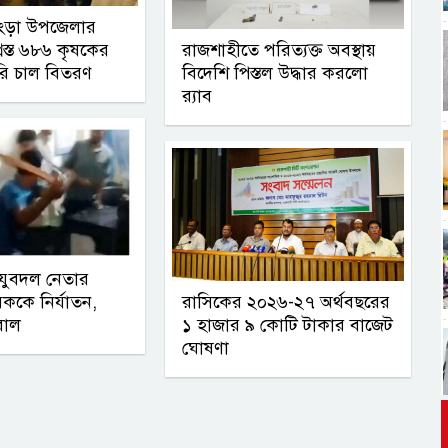
ংড়া উপজেলার
গ্রস্ত ৬৮৬ কৃষকের
রাজশাহীতে পরিত্যক্ত অবস্থায়
ি চাল বিতরণ
বিদেশি পিস্তল উদ্ধার করলো
র‍্যাব
যুবদল নেতার
ুবককে নির্যাতন,
রাসিকের ২০২৬-২৭ অর্থবছরের
রাল
১ হাজার ৯ কোটি টাকার বাজেট
ঘোষণা