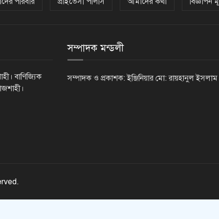
দের পরিবার
প্রাইভেসী পলিসি
আমাদের কথা
বিজ্ঞাপন মূ
সম্পাদক মন্ডলী
াহী। বাণিজ্যিক
সম্পাদক ও প্রকাশক: ইঞ্জিনিয়ার মো: রায়হানুল ইসলাম
রাজশাহী।
erved.