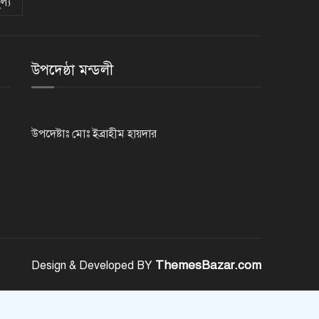
ল্য
রাজশাহীতে পুলিশের বিশেষ অভিযানে
৭ মাদক ব্যবসায়ী গ্রেপ্তার
উপদেষ্ঠা মন্ডলী
৫ আগস্ট গণতান্ত্রিক রাজনৈতিক
অধিকার পুনঃপ্রতিষ্ঠার দিন: প্রধানমন্ত্রী
উপদেষ্টাঃ মোঃ ইব্রাহীম হায়দার
নেইমারের দুর্দান্ত অ্যাসিস্টে কোয়ার্টার
ফাইনালে সান্তোস
জুলাই গণঅভ্যুত্থান দিবস আজ
ThemesBazar.com
Design & Developed BY
জুলাই স্মৃতি জাদুঘর উদ্বোধন করলেন
প্রধানমন্ত্রী