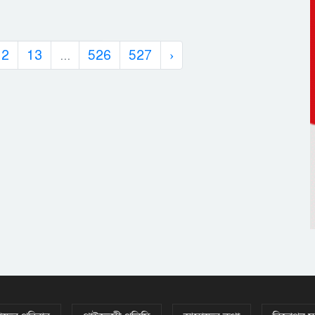
12
13
...
526
527
›