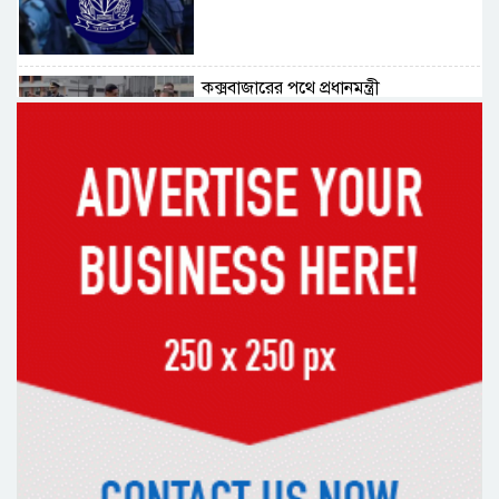
কক্সবাজারের পথে প্রধানমন্ত্রী
র‌্যাবের বিশেষ অভিযানে দুর্গাপুরে
চাঞ্চল্যকর ধর্ষণচেষ্টা মামলার পলাতক
আসামি গ্রেফতার
পাঁচতলার কার্নিশে আটকা মাদ্রাসাছাত্রীকে
উদ্ধার করল ফায়ার সার্ভিস
মন্দিরের নিজস্ব জমি ক্রয়, রাসিক প্রশাসক
রিটনের উপস্থিতিতে মহোৎসব