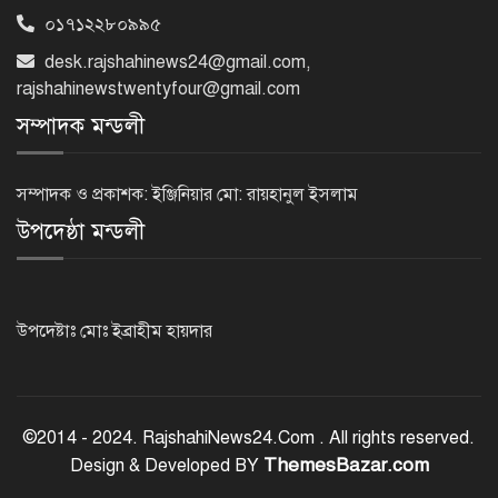
০১৭১২২৮০৯৯৫
রাজশাহীতে কমিউনিটি পুলিশিং সভা,
desk.rajshahinews24@gmail.com
,
মাদক-সন্ত্রাস প্রতিরোধে জনগণকে পাশে
থাকার আহ্বান
rajshahinewstwentyfour@gmail.com
সম্পাদক মন্ডলী
‘হাসিনা কার্ড’ খেললে সম্পর্ক বন্ধুত্বপূর্ণ
কীভাবে হবে: ভারতের উদ্দেশে সালাহউদ্দিন
সম্পাদক ও প্রকাশক: ইঞ্জিনিয়ার মো: রায়হানুল ইসলাম
উপদেষ্ঠা মন্ডলী
সোমবার এসএসসি ও সমমানের ফল,
মোবাইলে জানবেন যেভাবে
উপদেষ্টাঃ মোঃ ইব্রাহীম হায়দার
রাজশাহীতে পুলিশের মাদক বিরোধী
অভিযান, নারীসহ গ্রেপ্তার-১৩
©2014 - 2024. RajshahiNews24.Com . All rights reserved.
ThemesBazar.com
Design & Developed BY