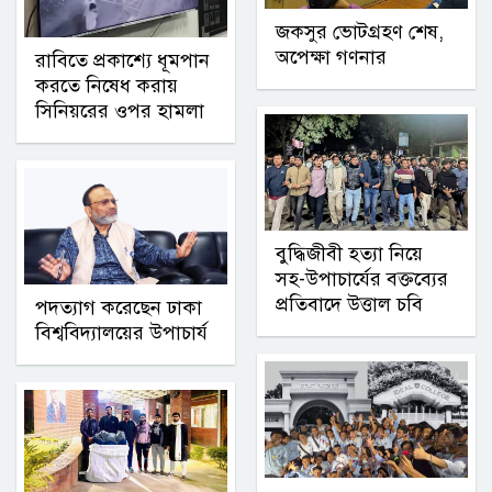
জকসুর ভোটগ্রহণ শেষ,
অপেক্ষা গণনার
রাবিতে প্রকাশ্যে ধূমপান
করতে নিষেধ করায়
সিনিয়রের ওপর হামলা
বুদ্ধিজীবী হত্যা নিয়ে
সহ-উপাচার্যের বক্তব্যের
প্রতিবাদে উত্তাল চবি
পদত্যাগ করেছেন ঢাকা
বিশ্ববিদ্যালয়ের উপাচার্য