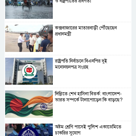
ও বজ্রপাতের প্রবণতা
কক্সবাজারের মাতারবাড়ী পৌঁছেছেন
প্রধানমন্ত্রী
রাষ্ট্রপতি নির্বাচনে বিএনপির দুই
মনোনয়নপত্র সংগ্রহ
দিল্লিতে শেখ হাসিনা বিতর্ক: বাংলাদেশ-
ভারত সম্পর্কে টানাপোড়েন কি বাড়ছে?
অষ্টম শ্রেণি পাসেই পুলিশ একাডেমিতে
চাকরির সুযোগ