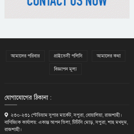
হরমুজ প্রণালি খুলতে যুক্তরাষ্ট্রকে ইরানের ৬
শর্ত
গুরুতর অসুস্থ ‘বালিকা বধূ’, দোয়া চাইলেন
স্বামী
আমাদের পরিবার
প্রাইভেসী পলিসি
আমাদের কথা
বিজ্ঞাপন মূল্য
ট্রেজারি বিল-বন্ডে ব্যক্তি বিনিয়োগ কমেছে
যোগাযোগের ঠিকানা :
ফ্যাসিবাদবিরোধী শক্তির ঐক্যবদ্ধ প্রচেষ্টা
২৩০-২৩১ স্টেডিয়াম সুপার মার্কেট, সপুরা, বোয়ালিয়া, রাজশাহী।
ছাড়া জুলাই গণঅভ্যুত্থানের প্রত্যাশা পূরণ
বাণিজ্যিক কার্যালয়: একান্ত আপন ভিলা, টিটিসি মোড়, সপুরা, শাহ মখদুম,
হবে না
রাজশাহী।