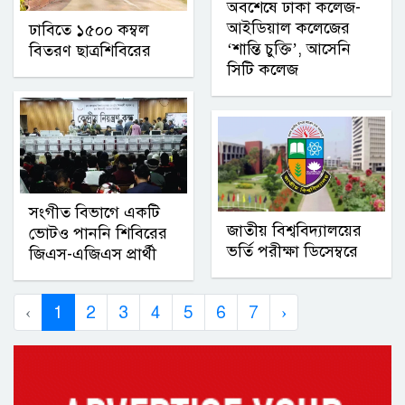
অবশেষে ঢাকা কলেজ-
আইডিয়াল কলেজের
ঢাবিতে ১৫০০ কম্বল
‘শান্তি চুক্তি’, আসেনি
বিতরণ ছাত্রশিবিরের
সিটি কলেজ
সংগীত বিভাগে একটি
জাতীয় বিশ্ববিদ্যালয়ের
ভোটও পাননি শিবিরের
ভর্তি পরীক্ষা ডিসেম্বরে
জিএস-এজিএস প্রার্থী
‹
1
2
3
4
5
6
7
›