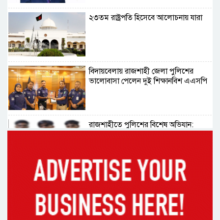
২৩তম রাষ্ট্রপতি হিসেবে আলোচনায় যারা
বিদায়বেলায় রাজশাহী জেলা পুলিশের
ভালোবাসা পেলেন দুই শিক্ষানবিশ এএসপি
রাজশাহীতে পুলিশের বিশেষ অভিযান:
ইয়াবা, ট্যাপেন্টাডল ও গাঁজাসহ ৬ মাদক
ব্যবসায়ী গ্রেপ্তার
নদীদূষণ রোধে সমন্বিত পদক্ষেপ গ্রহণে
অবহেলার সুযোগ নেই: প্রধানমন্ত্রী