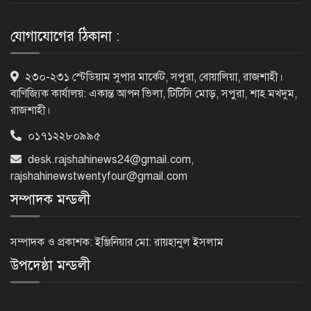
সতর্কতা জারি
যোগাযোগের ঠিকানা :
দুর্নীতিমুক্ত প্রশাসন গড়াই সরকারের মূল
২৩০-২৩১ স্টেডিয়াম সুপার মার্কেট, সপুরা, বোয়ালিয়া, রাজশাহী।
লক্ষ্য : ভূমিমন্ত্রী
বাণিজ্যিক কার্যালয়: একান্ত আপন ভিলা, টিটিসি মোড়, সপুরা, শাহ মখদুম,
রাজশাহী।
০১৭১২২৮০৯৯৫
নেসকো কেন, কোনো কিছুই রাজশাহী থেকে
desk.rajshahinews24@gmail.com
,
যাবে না: ভূমিমন্ত্রী
rajshahinewstwentyfour@gmail.com
সম্পাদক মন্ডলী
নগরীকে মাদকমুক্ত ও বিভিন্ন অপরাধমুক্ত
করতে পুলিশের বিশেষ অভিযানে
সম্পাদক ও প্রকাশক: ইঞ্জিনিয়ার মো: রায়হানুল ইসলাম
গ্রেপ্তার-২২
উপদেষ্ঠা মন্ডলী
রাজশাহীতে পুলিশের বিশেষ অভিযানে ৭
মাদক ব্যবসায়ী গ্রেপ্তার