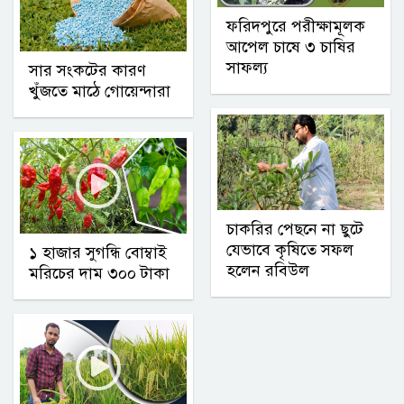
ফরিদপুরে পরীক্ষামূলক
আপেল চাষে ৩ চাষির
সাফল্য
সার সংকটের কারণ
খুঁজতে মাঠে গোয়েন্দারা
চাকরির পেছনে না ছুটে
যেভাবে কৃষিতে সফল
১ হাজার সুগন্ধি বোম্বাই
হলেন রবিউল
মরিচের দাম ৩০০ টাকা