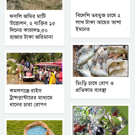
বিদেশি তরমুজ চাষে ২
ফসলি জমির মাটি
লাখ টাকা আয়ের আশা
উত্তোলন, ২ ব্যক্তির ১৫
ইমনের
দিনের কারাদণ্ড,৫০
হাজার টাকা জরিমানা
চিংড়ি চাষে রোগ ও
প্রতিকার ব্যবস্থা
কমলগঞ্জে রাইস
ট্রান্সপ্লান্টারের মাধ্যমে
ধানের চারা রোপণ