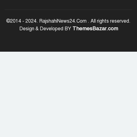
‘জুলাই সনদ বাস্তবায়ন করে গণতান্ত্রিক রাষ্ট্র
গড়ে তোলা হবে’
©2014 - 2024. RajshahiNews24.Com . All rights reserved.
ThemesBazar.com
Design & Developed BY
হাসিনা পালানোর দিন বিশ্বের বিভিন্ন দেশ যা
বলেছিল
ক্যানসারে মারা গেছেন ‘গজনি’ সিনেমার
সেই ভিলেন
ফিরে দেখা ৫ আগস্ট গণউল্লাসে বদলে যায়
থমথমে রাজধানী