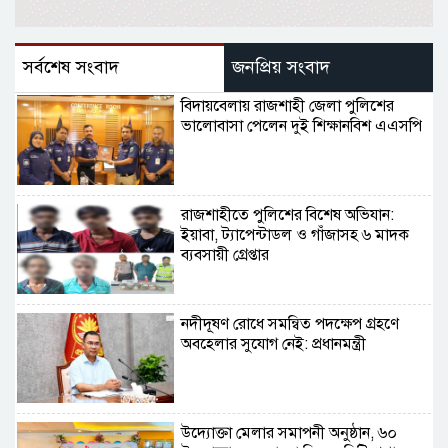
সর্বশেষ সংবাদ
জনপ্রিয় সংবাদ
বিদায়বেলায় রাজশাহী জেলা পুলিশের
ভালোবাসা পেলেন দুই শিক্ষানবিশ এএসপি
রাজশাহীতে পুলিশের বিশেষ অভিযান:
ইয়াবা, ট্যাপেন্টাডল ও গাঁজাসহ ৬ মাদক
ব্যবসায়ী গ্রেপ্তার
নদীদূষণ রোধে সমন্বিত পদক্ষেপ গ্রহণে
অবহেলার সুযোগ নেই: প্রধানমন্ত্রী
উদ্যোক্তা মেলার সমাপনী অনুষ্ঠান, ৬০