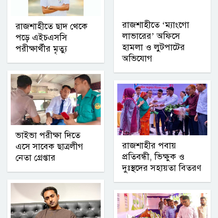
রাজশাহীতে ‘ম্যাংগো
রাজশাহীতে ছাদ থেকে
লাভারের’ অফিসে
পড়ে এইচএসসি
হামলা ও লুটপাটের
পরীক্ষার্থীর মৃত্যু
অভিযোগ
ভাইভা পরীক্ষা দিতে
রাজশাহীর পবায়
এসে সাবেক ছাত্রলীগ
প্রতিবন্ধী, ভিক্ষুক ও
নেতা গ্রেপ্তার
দুঃস্থদের সহায়তা বিতরণ