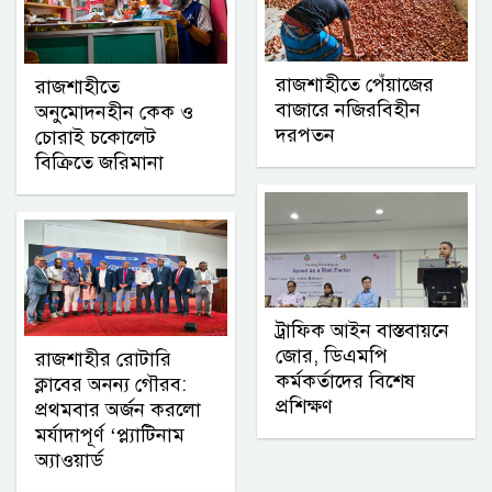
রাজশাহীতে পেঁয়াজের
রাজশাহীতে
বাজারে নজিরবিহীন
অনুমোদনহীন কেক ও
দরপতন
চোরাই চকোলেট
বিক্রিতে জরিমানা
ট্রাফিক আইন বাস্তবায়নে
জোর, ডিএমপি
রাজশাহীর রোটারি
কর্মকর্তাদের বিশেষ
ক্লাবের অনন্য গৌরব:
প্রশিক্ষণ
প্রথমবার অর্জন করলো
মর্যাদাপূর্ণ ‘প্ল্যাটিনাম
অ্যাওয়ার্ড