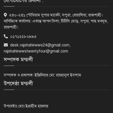
যোগাযোগের ঠিকানা :
৫ আগস্ট গণতান্ত্রিক রাজনৈতিক অধিকার
২৩০-২৩১ স্টেডিয়াম সুপার মার্কেট, সপুরা, বোয়ালিয়া, রাজশাহী।
পুনঃপ্রতিষ্ঠার দিন: প্রধানমন্ত্রী
বাণিজ্যিক কার্যালয়: একান্ত আপন ভিলা, টিটিসি মোড়, সপুরা, শাহ মখদুম,
রাজশাহী।
০১৭১২২৮০৯৯৫
নেইমারের দুর্দান্ত অ্যাসিস্টে কোয়ার্টার
desk.rajshahinews24@gmail.com
,
ফাইনালে সান্তোস
rajshahinewstwentyfour@gmail.com
সম্পাদক মন্ডলী
জুলাই গণঅভ্যুত্থান দিবস আজ
সম্পাদক ও প্রকাশক: ইঞ্জিনিয়ার মো: রায়হানুল ইসলাম
উপদেষ্ঠা মন্ডলী
জুলাই স্মৃতি জাদুঘর উদ্বোধন করলেন
প্রধানমন্ত্রী
উপদেষ্টাঃ মোঃ ইব্রাহীম হায়দার