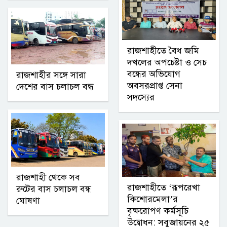
রাজশাহীতে বৈধ জমি
দখলের অপচেষ্টা ও সেচ
বন্ধের অভিযোগ
রাজশাহীর সঙ্গে সারা
অবসরপ্রাপ্ত সেনা
দেশের বাস চলাচল বন্ধ
সদস্যের
রাজশাহী থেকে সব
রাজশাহীতে ‘রূপরেখা
রুটের বাস চলাচল বন্ধ
কিশোরমেলা’র
ঘোষণা
বৃক্ষরোপণ কর্মসূচি
উদ্বোধন: সবুজায়নের ২৫