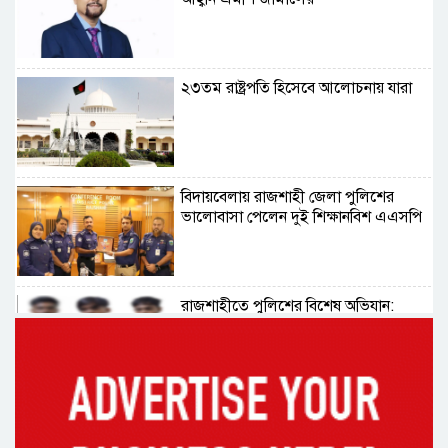
২৩তম রাষ্ট্রপতি হিসেবে আলোচনায় যারা
বিদায়বেলায় রাজশাহী জেলা পুলিশের
ভালোবাসা পেলেন দুই শিক্ষানবিশ এএসপি
রাজশাহীতে পুলিশের বিশেষ অভিযান:
ইয়াবা, ট্যাপেন্টাডল ও গাঁজাসহ ৬ মাদক
ব্যবসায়ী গ্রেপ্তার
নদীদূষণ রোধে সমন্বিত পদক্ষেপ গ্রহণে
অবহেলার সুযোগ নেই: প্রধানমন্ত্রী