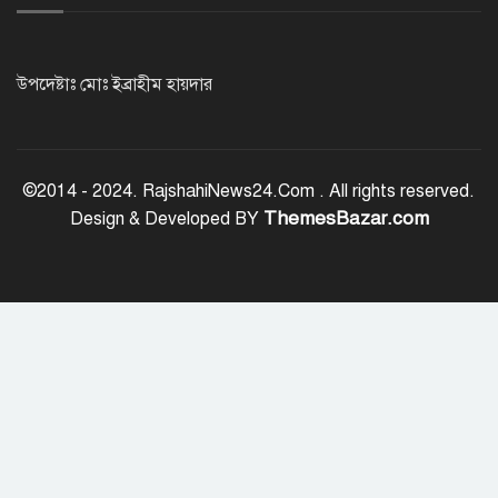
রাজশাহীতে পুলিশের বিশেষ অভিযানে ৭
মাদক ব্যবসায়ী গ্রেপ্তার
উপদেষ্টাঃ মোঃ ইব্রাহীম হায়দার
৫ আগস্ট গণতান্ত্রিক রাজনৈতিক অধিকার
পুনঃপ্রতিষ্ঠার দিন: প্রধানমন্ত্রী
©2014 - 2024. RajshahiNews24.Com . All rights reserved.
ThemesBazar.com
Design & Developed BY
নেইমারের দুর্দান্ত অ্যাসিস্টে কোয়ার্টার
ফাইনালে সান্তোস
জুলাই গণঅভ্যুত্থান দিবস আজ