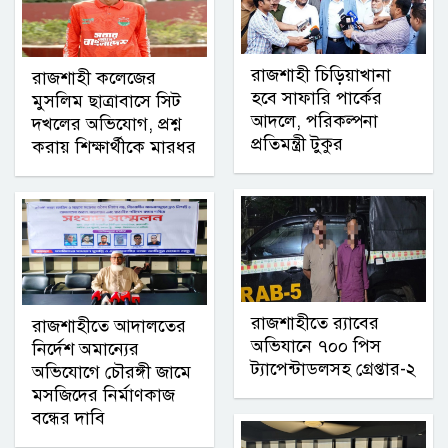
রাজশাহী চিড়িয়াখানা
রাজশাহী কলেজের
হবে সাফারি পার্কের
মুসলিম ছাত্রাবাসে সিট
আদলে, পরিকল্পনা
দখলের অভিযোগ, প্রশ্ন
প্রতিমন্ত্রী টুকুর
করায় শিক্ষার্থীকে মারধর
রাজশাহীতে র‌্যাবের
রাজশাহীতে আদালতের
অভিযানে ৭০০ পিস
নির্দেশ অমান্যের
ট্যাপেন্টাডলসহ গ্রেপ্তার-২
অভিযোগে চৌরঙ্গী জামে
মসজিদের নির্মাণকাজ
বন্ধের দাবি