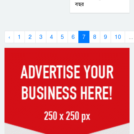
বছর
‹
1
2
3
4
5
6
7
8
9
10
...