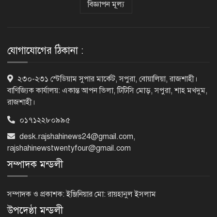
বিজ্ঞাপন মূল্য
ভিসাসেবা নিয়ে ভারতীয় হাইকমিশনের
সতর্কতা জারি
যোগাযোগের ঠিকানা :
দুর্নীতিমুক্ত প্রশাসন গড়াই সরকারের মূল
২৩০-২৩১ স্টেডিয়াম সুপার মার্কেট, সপুরা, বোয়ালিয়া, রাজশাহী।
লক্ষ্য : ভূমিমন্ত্রী
বাণিজ্যিক কার্যালয়: একান্ত আপন ভিলা, টিটিসি মোড়, সপুরা, শাহ মখদুম,
রাজশাহী।
০১৭১২২৮০৯৯৫
নেসকো কেন, কোনো কিছুই রাজশাহী থেকে
desk.rajshahinews24@gmail.com
,
যাবে না: ভূমিমন্ত্রী
rajshahinewstwentyfour@gmail.com
সম্পাদক মন্ডলী
নগরীকে মাদকমুক্ত ও বিভিন্ন অপরাধমুক্ত
করতে পুলিশের বিশেষ অভিযানে
সম্পাদক ও প্রকাশক: ইঞ্জিনিয়ার মো: রায়হানুল ইসলাম
গ্রেপ্তার-২২
উপদেষ্ঠা মন্ডলী