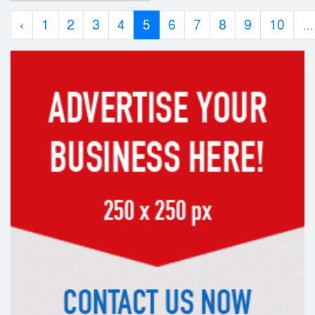
‹
1
2
3
4
5
6
7
8
9
10
...