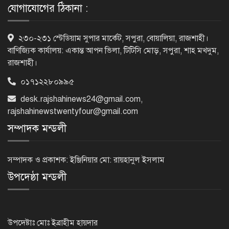
যোগাযোগের ঠিকানা :
৫৪ রানে অলআউট হয়ে ইনিংস ব্যবধানে
২৩০-২৩১ স্টেডিয়াম সুপার মার্কেট, সপুরা, বোয়ালিয়া, রাজশাহী।
হারল বাংলাদেশ
বাণিজ্যিক কার্যালয়: একান্ত আপন ভিলা, টিটিসি মোড়, সপুরা, শাহ মখদুম,
রাজশাহী।
০১৭১২২৮০৯৯৫
‘জেন-জি’ই ‘দেশের চালিকা শক্তি’, আগের
desk.rajshahinews24@gmail.com
,
মন্তব্য থেকে ইউ-টার্ন কঙ্গনা রনৌতের
rajshahinewstwentyfour@gmail.com
সম্পাদক মন্ডলী
প্রাক্তনের স্মৃতিতে গভীর রাতে ঘুম উধাও?
জেনে নিন মুক্তির উপায়
সম্পাদক ও প্রকাশক: ইঞ্জিনিয়ার মো: রায়হানুল ইসলাম
উপদেষ্ঠা মন্ডলী
দেশের আট জেলায় বজ্রবৃষ্টির আশঙ্কা, ছয়
অঞ্চলে হতে পারে ভারী বর্ষণ
উপদেষ্টাঃ মোঃ ইব্রাহীম হায়দার