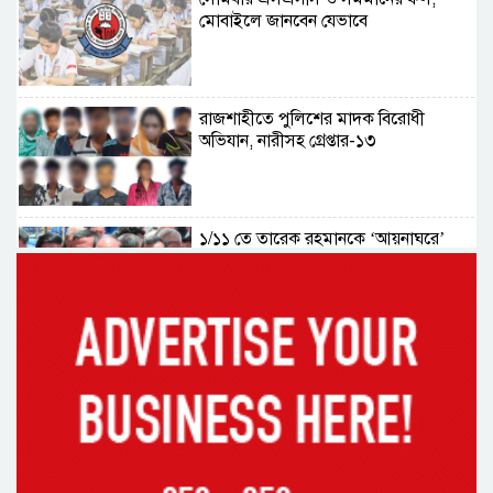
মোবাইলে জানবেন যেভাবে
রাজশাহীতে পুলিশের মাদক বিরোধী
অভিযান, নারীসহ গ্রেপ্তার-১৩
১/১১ তে তারেক রহমানকে ‘আয়নাঘরে’
বন্দি রাখা হয়েছিল: চিফ প্রসিকিউটর
ড্যাবের প্রতিষ্ঠাবার্ষিকীতে চিকিৎসক
সমাবেশের উদ্বোধন করলেন প্রধানমন্ত্রী
১৭ বছর চাকরির পর স্থায়ীকরণের দুশ্চিন্তায়