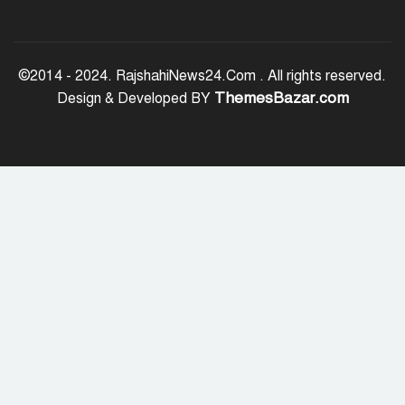
অর্ধশতাধিক বাংলাদেশিসহ গ্রিসের উপকূলে
২০২ অভিবাসী উদ্ধার
©2014 - 2024. RajshahiNews24.Com . All rights reserved.
ThemesBazar.com
Design & Developed BY
সৌদি আরব, পাকিস্তান ও তুরস্কের মধ্যে
যৌথ প্রতিরক্ষা চুক্তি স্বাক্ষর
রাষ্ট্রপতি নির্বাচন: ডাকা হবে সংসদের বিশেষ
অধিবেশন
বিএনপি নেতাকর্মীদের ‘খাই খাই’ বন্ধের
আহ্বান এমপি জামালের