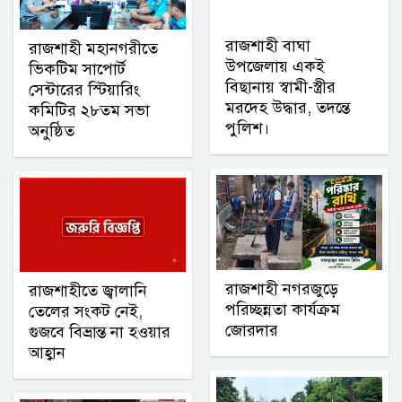
রাজশাহী বাঘা
রাজশাহী মহানগরীতে
উপজেলায় একই
ভিকটিম সাপোর্ট
বিছানায় স্বামী-স্ত্রীর
সেন্টারের স্টিয়ারিং
মরদেহ উদ্ধার, তদন্তে
কমিটির ২৮তম সভা
পুলিশ।
অনুষ্ঠিত
রাজশাহী নগরজুড়ে
রাজশাহীতে জ্বালানি
পরিচ্ছন্নতা কার্যক্রম
তেলের সংকট নেই,
জোরদার
গুজবে বিভ্রান্ত না হওয়ার
আহ্বান