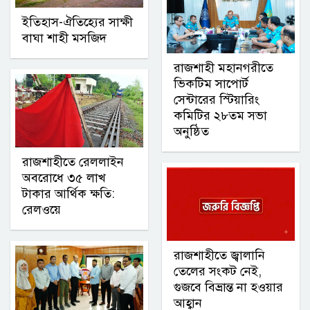
ইতিহাস-ঐতিহ্যের সাক্ষী
বাঘা শাহী মসজিদ
রাজশাহী মহানগরীতে
ভিকটিম সাপোর্ট
সেন্টারের স্টিয়ারিং
কমিটির ২৮তম সভা
অনুষ্ঠিত
রাজশাহীতে রেললাইন
অবরোধে ৩৫ লাখ
টাকার আর্থিক ক্ষতি:
রেলওয়ে
রাজশাহীতে জ্বালানি
তেলের সংকট নেই,
গুজবে বিভ্রান্ত না হওয়ার
আহ্বান