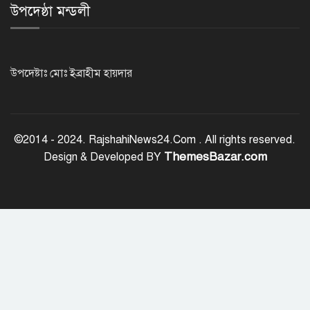
উপদেষ্ঠা মন্ডলী
নদীদূষণ রোধে সমন্বিত পদক্ষেপ গ্রহণে
অবহেলার সুযোগ নেই: প্রধানমন্ত্রী
উপদেষ্টাঃ মোঃ ইব্রাহীম হায়দার
উদ্যোক্তা মেলার সমাপনী অনুষ্ঠান, ৬০
উদ্যোক্তাকে সম্মাননা দিলেন সিটি প্রশাসক
©2014 - 2024. RajshahiNews24.Com . All rights reserved.
ThemesBazar.com
Design & Developed BY
রংপুরে চলন্ত ট্রেনে উঠতে গিয়ে কাটা পড়ে
রেলকর্মীর মৃত্যু
রাষ্ট্রপতি নির্বাচনের চূড়ান্ত তারিখ ঘোষণা