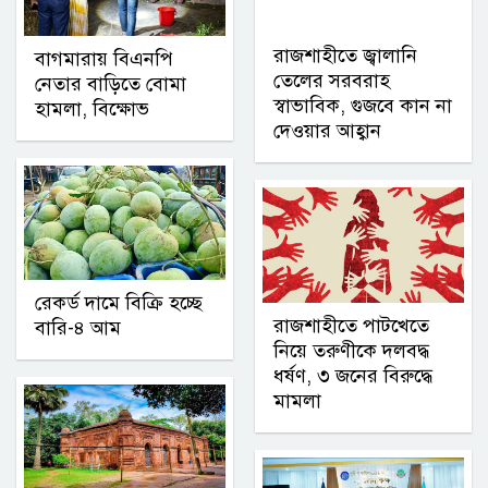
রাজশাহীতে জ্বালানি
বাগমারায় বিএনপি
তেলের সরবরাহ
নেতার বাড়িতে বোমা
স্বাভাবিক, গুজবে কান না
হামলা, বিক্ষোভ
দেওয়ার আহ্বান
রেকর্ড দামে বিক্রি হচ্ছে
রাজশাহীতে পাটখেতে
বারি-৪ আম
নিয়ে তরুণীকে দলবদ্ধ
ধর্ষণ, ৩ জনের বিরুদ্ধে
মামলা