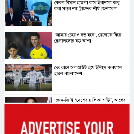
কেবল বিমান হামলা করে ইরানকে কাবু
করা সম্ভব নয়: ট্রাম্পের শীর্ষ জেনারেল
‘আমার চেয়েও বড় হবে’, ছেলেকে নিয়ে
রোনালদোর বড় আশা
৫৪ রানে অলআউট হয়ে ইনিংস ব্যবধানে
হারল বাংলাদেশ
‘জেন-জি’ই ‘দেশের চালিকা শক্তি’, আগের
মন্তব্য থেকে ইউ-টার্ন কঙ্গনা রনৌতের
প্রাক্তনের স্মৃতিতে গভীর রাতে ঘুম উধাও?