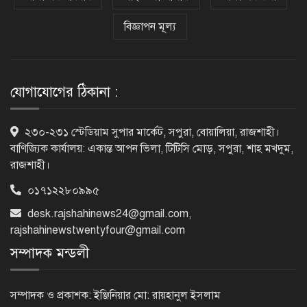
বিজ্ঞাপন মূল্য
বিএনপি নেতাকর্মীদের ‘খাই খাই’ বন্ধের
আহ্বান এমপি জামালের
যোগাযোগের ঠিকানা :
২৩তম রাষ্ট্রপতি হিসেবে আলোচনায় যারা
২৩০-২৩১ স্টেডিয়াম সুপার মার্কেট, সপুরা, বোয়ালিয়া, রাজশাহী।
বাণিজ্যিক কার্যালয়: একান্ত আপন ভিলা, টিটিসি মোড়, সপুরা, শাহ মখদুম,
রাজশাহী।
০১৭১২২৮০৯৯৫
বিদায়বেলায় রাজশাহী জেলা পুলিশের
desk.rajshahinews24@gmail.com
,
ভালোবাসা পেলেন দুই শিক্ষানবিশ এএসপি
rajshahinewstwentyfour@gmail.com
সম্পাদক মন্ডলী
রাজশাহীতে পুলিশের বিশেষ অভিযান:
ইয়াবা, ট্যাপেন্টাডল ও গাঁজাসহ ৬ মাদক
সম্পাদক ও প্রকাশক: ইঞ্জিনিয়ার মো: রায়হানুল ইসলাম
ব্যবসায়ী গ্রেপ্তার