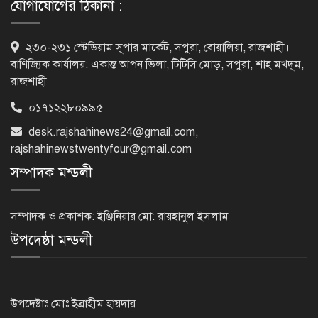
যোগাযোগের ঠিকানা :
৫ আগস্ট গণতান্ত্রিক রাজনৈতিক অধিকার
২৩০-২৩১ স্টেডিয়াম সুপার মার্কেট, সপুরা, বোয়ালিয়া, রাজশাহী।
পুনঃপ্রতিষ্ঠার দিন: প্রধানমন্ত্রী
বাণিজ্যিক কার্যালয়: একান্ত আপন ভিলা, টিটিসি মোড়, সপুরা, শাহ মখদুম,
রাজশাহী।
০১৭১২২৮০৯৯৫
নেইমারের দুর্দান্ত অ্যাসিস্টে কোয়ার্টার
desk.rajshahinews24@gmail.com
,
ফাইনালে সান্তোস
rajshahinewstwentyfour@gmail.com
সম্পাদক মন্ডলী
জুলাই গণঅভ্যুত্থান দিবস আজ
সম্পাদক ও প্রকাশক: ইঞ্জিনিয়ার মো: রায়হানুল ইসলাম
উপদেষ্ঠা মন্ডলী
জুলাই স্মৃতি জাদুঘর উদ্বোধন করলেন
প্রধানমন্ত্রী
উপদেষ্টাঃ মোঃ ইব্রাহীম হায়দার