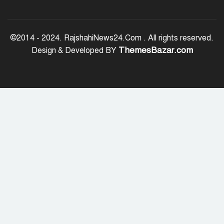
‘জুলাই সনদ বাস্তবায়ন করে গণতান্ত্রিক রাষ্ট্র
গড়ে তোলা হবে’
©2014 - 2024. RajshahiNews24.Com . All rights reserved.
ThemesBazar.com
Design & Developed BY
হাসিনা পালানোর দিন বিশ্বের বিভিন্ন দেশ যা
বলেছিল
ক্যানসারে মারা গেছেন ‘গজনি’ সিনেমার
সেই ভিলেন
ফিরে দেখা ৫ আগস্ট গণউল্লাসে বদলে যায়
থমথমে রাজধানী