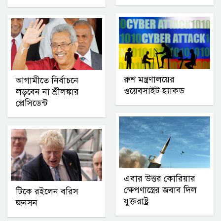
রুশ মন্ত্রণালয়ের
আগামীতে নির্বাচনে
ওয়েবসাইট হ্যাকড
লড়বেন না শ্রীলঙ্কার
প্রেসিডেন্ট
এবার উত্তর কোরিয়ার
ক্ষেপণাস্ত্রের জবাব দিল
টিকে রইলেন বরিস
যুক্তরাষ্ট্র
জনসন