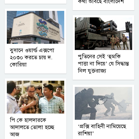
কথা ভাবছে বাংলাদেশ
বুসানে ওয়ার্ল্ড এক্সপো
পুতিনের সেই ‘হুমকি
২০৩০ করতে চায় দ.
পাত্তা না দিয়ে’ যে সিদ্ধান্ত
কোরিয়া
নিল যুক্তরাজ্য
পি কে হালদারকে
‘প্রক্সি বাহিনী নামিয়েছে
আদালতে তোলা হচ্ছে
রাশিয়া’
আজ