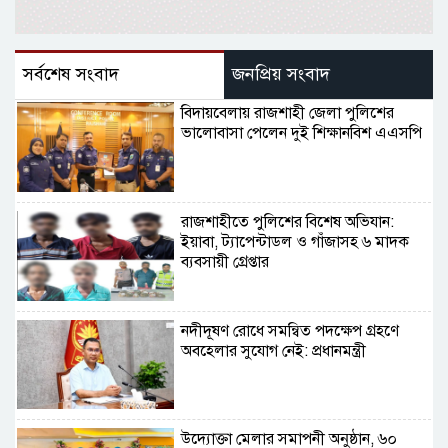
সর্বশেষ সংবাদ
জনপ্রিয় সংবাদ
বিদায়বেলায় রাজশাহী জেলা পুলিশের
ভালোবাসা পেলেন দুই শিক্ষানবিশ এএসপি
রাজশাহীতে পুলিশের বিশেষ অভিযান:
ইয়াবা, ট্যাপেন্টাডল ও গাঁজাসহ ৬ মাদক
ব্যবসায়ী গ্রেপ্তার
নদীদূষণ রোধে সমন্বিত পদক্ষেপ গ্রহণে
অবহেলার সুযোগ নেই: প্রধানমন্ত্রী
উদ্যোক্তা মেলার সমাপনী অনুষ্ঠান, ৬০