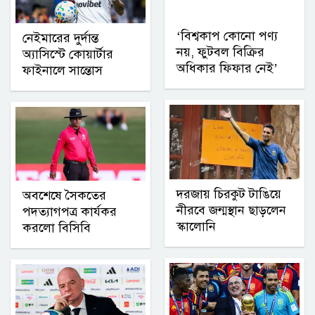
‘বিশ্বকাপ কোনো পণ্য
নেইমারের দুর্দান্ত
নয়, ফুটবল বিক্রির
অ্যাসিস্টে কোয়ার্টার
অধিকার ফিফার নেই’
ফাইনালে সান্তোস
দরজায় চিরকুট টাঙিয়ে
অবশেষে সৈকতের
নীরবে জন্মস্থান ছাড়লেন
পদত্যাগপত্র কার্যকর
স্কালোনি
করলো বিসিবি