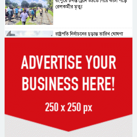
রংপুরে চলন্ত ট্রেনে উঠতে গিয়ে কাটা পড়ে
রেলকর্মীর মৃত্যু
রাষ্ট্রপতি নির্বাচনের চূড়ান্ত তারিখ ঘোষণা
সাভারের রাজপথে রক্তের দাগ, স্মৃতিতে
এখনও ৫ আগস্ট
ভিসাসেবা নিয়ে ভারতীয় হাইকমিশনের
সতর্কতা জারি
দুর্নীতিমুক্ত প্রশাসন গড়াই সরকারের মূল