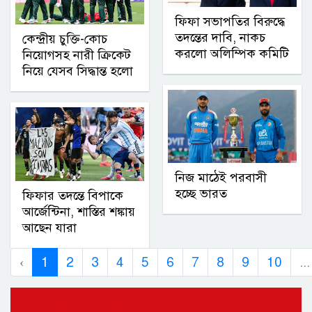
ফিফা সভাপতির বিরুদ্ধে
তদন্তের দাবি, নাকচ
কেন্দ্রীয় চুক্তি-কোচ
করলো অলিম্পিক কমিটি
নিয়োগসহ নারী ক্রিকেট
নিয়ে যেসব সিদ্ধান্ত হলো
নিজ মাঠেই পরবাসী
হচ্ছে ভারত
ফিফার তদন্তে বিপাকে
আর্জেন্টিনা, শাস্তির শঙ্কায়
আছেন যারা
‹
1
2
3
4
5
6
7
8
9
10
...