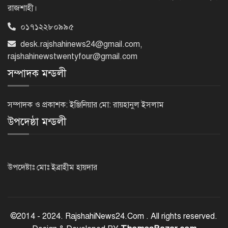
রাজশাহী।
০১৭১২২৮০৯৯৫
নেইমারের দুর্দান্ত অ্যাসিস্টে কোয়ার্টার
desk.rajshahinews24@gmail.com
,
ফাইনালে সান্তোস
rajshahinewstwentyfour@gmail.com
সম্পাদক মন্ডলী
জুলাই গণঅভ্যুত্থান দিবস আজ
সম্পাদক ও প্রকাশক: ইঞ্জিনিয়ার মো: রায়হানুল ইসলাম
উপদেষ্ঠা মন্ডলী
জুলাই স্মৃতি জাদুঘর উদ্বোধন করলেন
প্রধানমন্ত্রী
উপদেষ্টাঃ মোঃ ইব্রাহীম হায়দার
‘জুলাই সনদ বাস্তবায়ন করে গণতান্ত্রিক রাষ্ট্র
গড়ে তোলা হবে’
©2014 - 2024. RajshahiNews24.Com . All rights reserved.