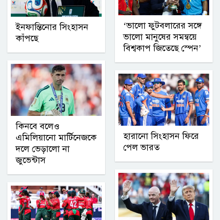
‘ভালো ফুটবলারের সঙ্গে
ইনফান্তিনোর সিংহাসন
ভালো মানুষের সমন্বয়ে
কাঁপছে
বিশ্বকাপ জিতেছে স্পেন’
কিনবে বলেও
হারানো সিংহাসন ফিরে
এমিলিয়ানো মার্টিনেজকে
পেল ভারত
দলে ভেড়ালো না
জুভেন্টাস