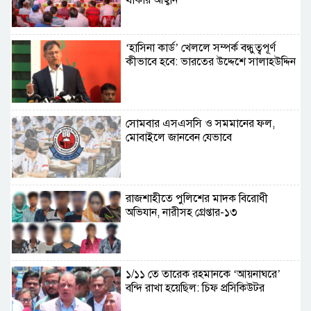
‘হাসিনা কার্ড’ খেললে সম্পর্ক বন্ধুত্বপূর্ণ
কীভাবে হবে: ভারতের উদ্দেশে সালাহউদ্দিন
সোমবার এসএসসি ও সমমানের ফল,
মোবাইলে জানবেন যেভাবে
রাজশাহীতে পুলিশের মাদক বিরোধী
অভিযান, নারীসহ গ্রেপ্তার-১৩
১/১১ তে তারেক রহমানকে ‘আয়নাঘরে’
বন্দি রাখা হয়েছিল: চিফ প্রসিকিউটর