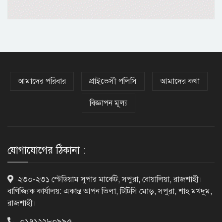
কেবল বিমান হামলা করে ইরানকে কাবু
করা সম্ভব নয়: ট্রাম্পের শীর্ষ জেনারেল
‘আমার চেয়েও বড় হবে’, ছেলেকে নিয়ে
রোনালদোর বড় আশা
আমাদের পরিবার
প্রাইভেসী পলিসি
আমাদের কথা
বিজ্ঞাপন মূল্য
৫৪ রানে অলআউট হয়ে ইনিংস ব্যবধানে
হারল বাংলাদেশ
যোগাযোগের ঠিকানা :
‘জেন-জি’ই ‘দেশের চালিকা শক্তি’, আগের
২৩০-২৩১ স্টেডিয়াম সুপার মার্কেট, সপুরা, বোয়ালিয়া, রাজশাহী।
মন্তব্য থেকে ইউ-টার্ন কঙ্গনা রনৌতের
বাণিজ্যিক কার্যালয়: একান্ত আপন ভিলা, টিটিসি মোড়, সপুরা, শাহ মখদুম,
রাজশাহী।
০১৭১২২৮০৯৯৫