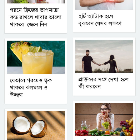
গরমে ফ্রিজের তাপমাত্রা
হার্ট অ্যাটাক হলে
কত রাখলে খাবার ভালো
বুঝবেন যেসব লক্ষণে
থাকবে, জেনে নিন
প্রাক্তনের সঙ্গে দেখা হলে
যেভাবে গরমেও ত্বক
কী করবেন
থাকবে ঝলমলে ও
উজ্জ্বল