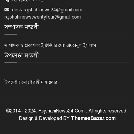
প্রাক্তনের স্মৃতিতে গভীর রাতে ঘুম উধাও?
desk.rajshahinews24@gmail.com
,
জেনে নিন মুক্তির উপায়
rajshahinewstwentyfour@gmail.com
সম্পাদক মন্ডলী
দেশের আট জেলায় বজ্রবৃষ্টির আশঙ্কা, ছয়
অঞ্চলে হতে পারে ভারী বর্ষণ
সম্পাদক ও প্রকাশক: ইঞ্জিনিয়ার মো: রায়হানুল ইসলাম
উপদেষ্ঠা মন্ডলী
অর্ধশতাধিক বাংলাদেশিসহ গ্রিসের উপকূলে
২০২ অভিবাসী উদ্ধার
উপদেষ্টাঃ মোঃ ইব্রাহীম হায়দার
সৌদি আরব, পাকিস্তান ও তুরস্কের মধ্যে
যৌথ প্রতিরক্ষা চুক্তি স্বাক্ষর
©2014 - 2024. RajshahiNews24.Com . All rights reserved.
ThemesBazar.com
Design & Developed BY
রাষ্ট্রপতি নির্বাচন: ডাকা হবে সংসদের বিশেষ