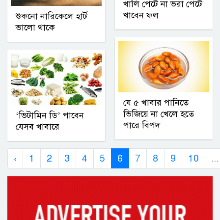
খালি পেটে না ভরা পেটে
খাবেন ফল
শুকনো নারিকেলে হার্ট
ভালো থাকে
যে ৫ খাবার পানিতে
ভিজিয়ে না খেলে হতে
‘ভিটামিন ডি’ পাবেন
পারে বিপদ
যেসব খাবারে
‹
1
2
3
4
5
6
7
8
9
10
...