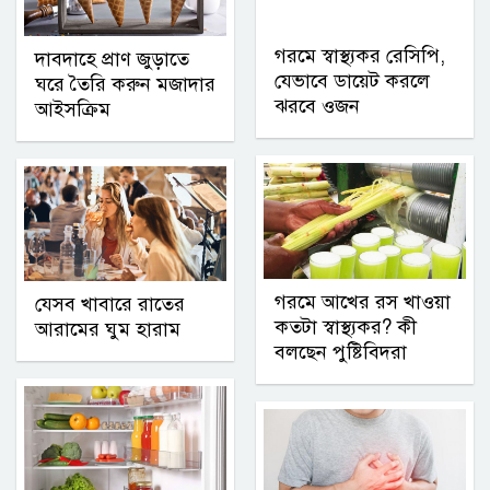
গরমে স্বাস্থ্যকর রেসিপি,
দাবদাহে প্রাণ জুড়াতে
যেভাবে ডায়েট করলে
ঘরে তৈরি করুন মজাদার
ঝরবে ওজন
আইসক্রিম
গরমে আখের রস খাওয়া
যেসব খাবারে রাতের
কতটা স্বাস্থ্যকর? কী
আরামের ঘুম হারাম
বলছেন পুষ্টিবিদরা