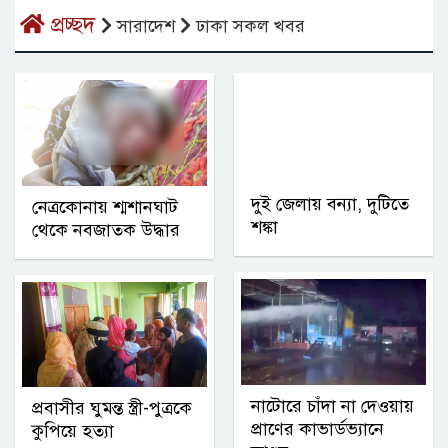
প্রচ্ছদ
সারাদেশ
ঢাকা সকল খবর
দুই জেলায় বন্যা, দুটিতে
নেত্রকোনায় শ্মশানঘাট
শঙ্কা
থেকে নবজাতক উদ্ধার
নাটোরে চাঁদা না দেওয়ায়
প্রবাসীর ঘুমন্ত স্ত্রী-পুত্রকে
প্রাণের কাভার্ডভ্যানে
কুপিয়ে হত্যা