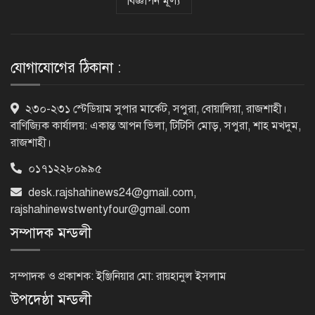
বিজ্ঞাপন মূল্য
ক্যানসারে মারা গেছেন ‘গজনি’ সিনেমার
সেই ভিলেন
যোগাযোগের ঠিকানা :
ফিরে দেখা ৫ আগস্ট গণউল্লাসে বদলে যায়
২৩০-২৩১ স্টেডিয়াম সুপার মার্কেট, সপুরা, বোয়ালিয়া, রাজশাহী।
থমথমে রাজধানী
বাণিজ্যিক কার্যালয়: একান্ত আপন ভিলা, টিটিসি মোড়, সপুরা, শাহ মখদুম,
রাজশাহী।
০১৭১২২৮০৯৯৫
রাজশাহীর গোদাগাড়ীতে খাল খননে
desk.rajshahinews24@gmail.com
,
অনিয়মের অভিযোগ
rajshahinewstwentyfour@gmail.com
সম্পাদক মন্ডলী
নাটোরের পরিবহন সেক্টর হবে
চাঁদাবাজিমুক্ত, কঠোর হুঁশিয়ারি পুলিশ
সম্পাদক ও প্রকাশক: ইঞ্জিনিয়ার মো: রায়হানুল ইসলাম
সুপারের
উপদেষ্ঠা মন্ডলী