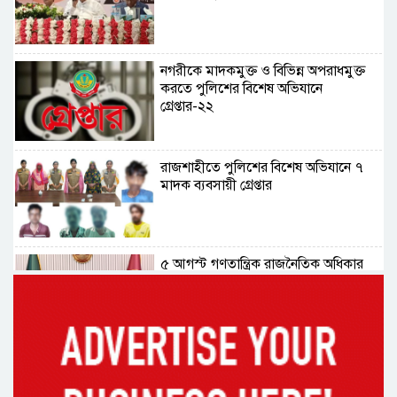
নগরীকে মাদকমুক্ত ও বিভিন্ন অপরাধমুক্ত
করতে পুলিশের বিশেষ অভিযানে
গ্রেপ্তার-২২
রাজশাহীতে পুলিশের বিশেষ অভিযানে ৭
মাদক ব্যবসায়ী গ্রেপ্তার
৫ আগস্ট গণতান্ত্রিক রাজনৈতিক অধিকার
পুনঃপ্রতিষ্ঠার দিন: প্রধানমন্ত্রী
নেইমারের দুর্দান্ত অ্যাসিস্টে কোয়ার্টার
ফাইনালে সান্তোস