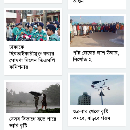
আগুন
ঢাকাকে
পাঁচ জেলের লাশ উদ্ধার,
ছিনতাইকারীমুক্ত করার
নিখোঁজ ২
ঘোষণা দিলেন ডিএমপি
কমিশনার
শুক্রবার থেকে বৃষ্টি
কমবে, বাড়বে গরম
যেসব বিভাগে হতে পারে
ভারি বৃষ্টি