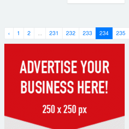
‹
1
2
...
231
232
233
234
235