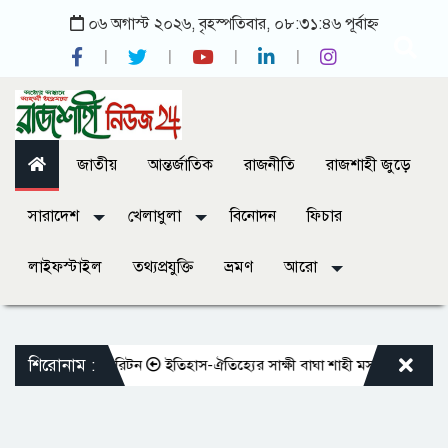
০৬ অগাস্ট ২০২৬, বৃহস্পতিবার, ০৮:৩১:৪৬ পূর্বাহ্ন
জাতীয়
আন্তর্জাতিক
রাজনীতি
রাজশাহী জুড়ে
সারাদেশ
খেলাধুলা
বিনোদন
ফিচার
লাইফস্টাইল
তথ্যপ্রযুক্তি
ভ্রমণ
আরো
শিরোনাম :
াহফুজুর রহমান রিটন
ইতিহাস-ঐতিহ্যের সাক্ষী বাঘা শাহী মসজিদ
ভারপ্রাপ্ত রা