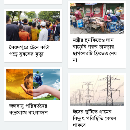
মন্ত্রীর হুমকিতেও দাম
বাড়েনি গরুর চামড়ার,
সৈয়দপুরে ট্রেনে কাটা
ছাগলেরটি ফ্রিতেও নেয়
পড়ে যুবকের মৃত্যু
না
জলবায়ু পরিবর্তনের
ঈদের ছুটিতে গ্রামের
রুদ্ররোষে বাংলাদেশ
বিদ্যুৎ পরিস্থিতি কেমন
থাকবে