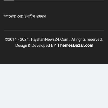
নওগাঁয় শ্লীলতাহানির অভিযোগে প্রধান
শিক্ষকের বিরুদ্ধে মামলা
উপদেষ্টাঃ মোঃ ইব্রাহীম হায়দার
জাতীয় ঐক্য যেকোনো মূল্যে রক্ষা করতে
হবে: প্রধানমন্ত্রী
©2014 - 2024. RajshahiNews24.Com . All rights reserved.
ThemesBazar.com
Design & Developed BY
রাজশাহী মহানগরীকে মাদক ও অপরাধমুক্ত
করতে পুলিশের বিশেষ অভিযানে ২২ জন
গ্রেপ্তার
রাজশাহীতে মাদক বিরোধী অভিযানে ৮
মাদক ব্যবসায়ী গ্রেপ্তার