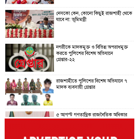
নেসকো কেন, কোনো কিছুই রাজশাহী থেকে
যাবে না: ভূমিমন্ত্রী
নগরীকে মাদকমুক্ত ও বিভিন্ন অপরাধমুক্ত
করতে পুলিশের বিশেষ অভিযানে
গ্রেপ্তার-২২
রাজশাহীতে পুলিশের বিশেষ অভিযানে ৭
মাদক ব্যবসায়ী গ্রেপ্তার
৫ আগস্ট গণতান্ত্রিক রাজনৈতিক অধিকার
পুনঃপ্রতিষ্ঠার দিন: প্রধানমন্ত্রী