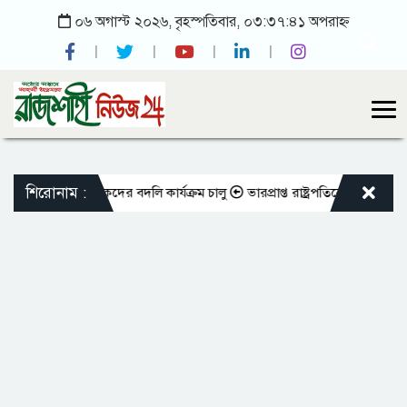
০৬ অগাস্ট ২০২৬, বৃহস্পতিবার, ০৩:৩৭:৪১ অপরাহ্ন
শিরোনাম :
ক্ত শিক্ষকদের বদলি কার্যক্রম চালু
ভারপ্রাপ্ত রাষ্ট্রপতিকে শুভেচ্ছা জানালেন