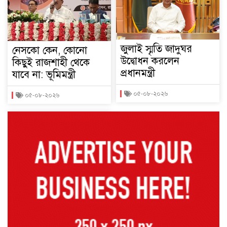
জুলাই স্মৃতি জাদুঘর
নেসকো কেন, কোনো
উদ্বোধন করলেন
কিছুই রাজশাহী থেকে
প্রধানমন্ত্রী
যাবে না: ভূমিমন্ত্রী
০৫-০৮-২০২৬
০৫-০৮-২০২৬