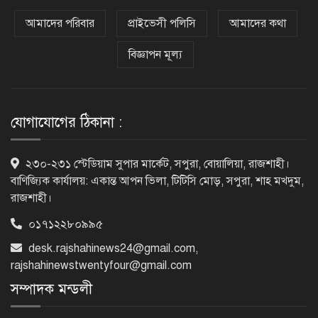
হাসিনা পালানোর দিন বিশ্বের বিভিন্ন দেশ যা
বলেছিল
আমাদের পরিবার
প্রাইভেসী পলিসি
আমাদের কথা
বিজ্ঞাপন মূল্য
ক্যানসারে মারা গেছেন ‘গজনি’ সিনেমার
সেই ভিলেন
যোগাযোগের ঠিকানা :
ফিরে দেখা ৫ আগস্ট গণউল্লাসে বদলে যায়
২৩০-২৩১ স্টেডিয়াম সুপার মার্কেট, সপুরা, বোয়ালিয়া, রাজশাহী।
থমথমে রাজধানী
বাণিজ্যিক কার্যালয়: একান্ত আপন ভিলা, টিটিসি মোড়, সপুরা, শাহ মখদুম,
রাজশাহী।
০১৭১২২৮০৯৯৫
রাজশাহীর গোদাগাড়ীতে খাল খননে
অনিয়মের অভিযোগ
desk.rajshahinews24@gmail.com
,
rajshahinewstwentyfour@gmail.com
সম্পাদক মন্ডলী
নাটোরের পরিবহন সেক্টর হবে