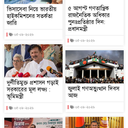
৫ আগস্ট গণতান্ত্রিক
ভিসাসেবা নিয়ে ভারতীয়
রাজনৈতিক অধিকার
হাইকমিশনের সতর্কতা
পুনঃপ্রতিষ্ঠার দিন:
জারি
প্রধানমন্ত্রী
০৫-০৮-২০২৬
০৫-০৮-২০২৬
দুর্নীতিমুক্ত প্রশাসন গড়াই
জুলাই গণঅভ্যুত্থান দিবস
সরকারের মূল লক্ষ্য :
আজ
ভূমিমন্ত্রী
০৫-০৮-২০২৬
০৫-০৮-২০২৬