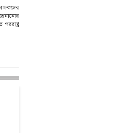
বিভিন্ন অপরাধমুক্ত করতে
বেক্ষকদের
পুলিশের বিশেষ অভিযানে
 জানানোর
গ্রেপ্তার-২২
ররাষ্ট্র
রাজশাহীতে পুলিশের
বিশেষ অভিযানে ৭ মাদক
ব্যবসায়ী গ্রেপ্তার
৫ আগস্ট গণতান্ত্রিক
রাজনৈতিক অধিকার
পুনঃপ্রতিষ্ঠার দিন: প্রধানমন্ত্রী
নেইমারের দুর্দান্ত অ্যাসিস্টে
কোয়ার্টার ফাইনালে সান্তোস
জুলাই গণঅভ্যুত্থান দিবস
আজ
জুলাই স্মৃতি জাদুঘর
উদ্বোধন করলেন প্রধানমন্ত্রী