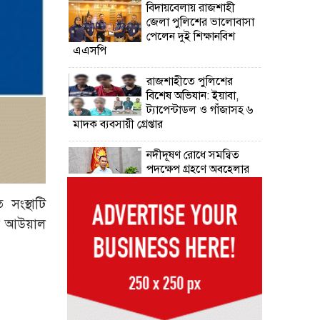
বিদায়বেলায় রাজশাহী
জেলা পুলিশের ভালোবাসা
পেলেন দুই শিক্ষানবিশ
এএসপি
রাজশাহীতে পুলিশের
বিশেষ অভিযান: ইয়াবা,
ট্যাপেন্টাডল ও গাঁজাসহ ৬
মাদক ব্যবসায়ী গ্রেপ্তার
নদীদূষণ রোধে সমন্বিত
পদক্ষেপ গ্রহণে অবহেলার
সুযোগ নেই: প্রধানমন্ত্রী
সংস্থাটি
উদ্যোক্তা মেলার সমাপনী
বুল আউয়াল
অনুষ্ঠান, ৬০ উদ্যোক্তাকে
সম্মাননা দিলেন সিটি
প্রশাসক
রংপুরে চলন্ত ট্রেনে উঠতে
গিয়ে কাটা পড়ে রেলকর্মীর
মৃত্যু