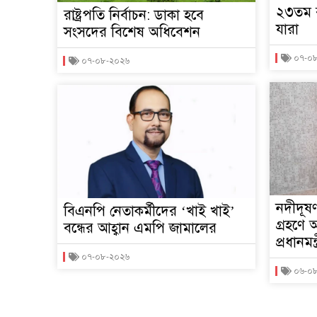
২৩তম র
রাষ্ট্রপতি নির্বাচন: ডাকা হবে
যারা
সংসদের বিশেষ অধিবেশন
০৭-০
০৭-০৮-২০২৬
নদীদূষণ
বিএনপি নেতাকর্মীদের ‘খাই খাই’
গ্রহণে
বন্ধের আহ্বান এমপি জামালের
প্রধানমন্ত্
০৭-০৮-২০২৬
০৬-০