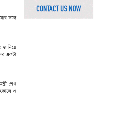
রাষ্ট্রপতি নির্বাচনের চূড়ান্ত
তারিখ ঘোষণা
মার সঙ্গে
সাভারের রাজপথে রক্তের
দাগ, স্মৃতিতে এখনও ৫
আগস্ট
ত জানিয়ে
ভিসাসেবা নিয়ে ভারতীয়
াদের একটা
হাইকমিশনের সতর্কতা
জারি
দুর্নীতিমুক্ত প্রশাসন গড়াই
সরকারের মূল লক্ষ্য :
ভূমিমন্ত্রী
্ত্রী শেখ
ষাৎকালে এ
নেসকো কেন, কোনো কিছুই
রাজশাহী থেকে যাবে না:
ভূমিমন্ত্রী
নগরীকে মাদকমুক্ত ও