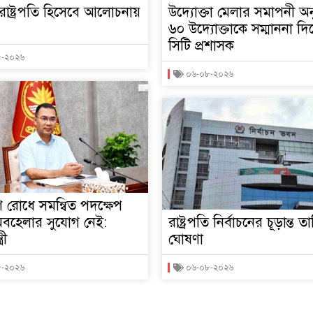
াষ্ট্রপতি হিসেবে আলোচনায়
উদ্যোক্তা মেলার সমাপনী অনু
৬০ উদ্যোক্তাকে সম্মাননা দ
সিটি প্রশাসক
৮-২০২৬
০৬-০৮-২০২৬
 রোধে সমন্বিত পদক্ষেপ
 অবহেলার সুযোগ নেই:
রাষ্ট্রপতি নির্বাচনের চূড়ান্ত ত
রী
ঘোষণা
৮-২০২৬
০৬-০৮-২০২৬