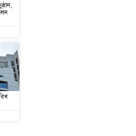
ষ্ঠান,
িলেন
ারিখ