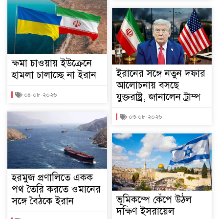
ক্ষমা চাওয়ায় ইউক্রেনে
ইরানের সঙ্গে নতুন দফার
হামলা চালাচ্ছে না ইরান
আলোচনায় বসছে
যুক্তরাষ্ট্র, জানালেন ট্রাম্প
০৪-০৮-২০২৬
০৩-০৮-২০২৬
হরমুজ প্রণালিতে একক
পথ তৈরি করতে ওমানের
ভূমিকম্পে কেঁপে উঠল
সঙ্গে বৈঠকে ইরান
দক্ষিণ ইসরায়েল