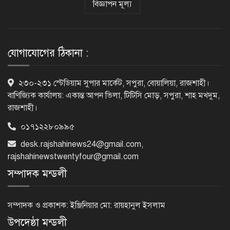
বিজ্ঞাপন মূল্য
রাজশাহীতে পুলিশের বিশেষ অভিযানে ৭
মাদক ব্যবসায়ী গ্রেপ্তার
যোগাযোগের ঠিকানা :
৫ আগস্ট গণতান্ত্রিক রাজনৈতিক অধিকার
২৩০-২৩১ স্টেডিয়াম সুপার মার্কেট, সপুরা, বোয়ালিয়া, রাজশাহী।
পুনঃপ্রতিষ্ঠার দিন: প্রধানমন্ত্রী
বাণিজ্যিক কার্যালয়: একান্ত আপন ভিলা, টিটিসি মোড়, সপুরা, শাহ মখদুম,
রাজশাহী।
০১৭১২২৮০৯৯৫
নেইমারের দুর্দান্ত অ্যাসিস্টে কোয়ার্টার
ফাইনালে সান্তোস
desk.rajshahinews24@gmail.com
,
rajshahinewstwentyfour@gmail.com
সম্পাদক মন্ডলী
জুলাই গণঅভ্যুত্থান দিবস আজ
সম্পাদক ও প্রকাশক: ইঞ্জিনিয়ার মো: রায়হানুল ইসলাম
উপদেষ্ঠা মন্ডলী