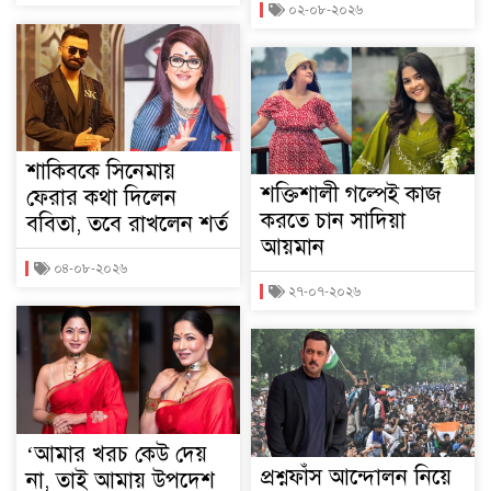
০২-০৮-২০২৬
শাকিবকে সিনেমায়
শক্তিশালী গল্পেই কাজ
ফেরার কথা দিলেন
করতে চান সাদিয়া
ববিতা, তবে রাখলেন শর্ত
আয়মান
০৪-০৮-২০২৬
২৭-০৭-২০২৬
‘আমার খরচ কেউ দেয়
প্রশ্নফাঁস আন্দোলন নিয়ে
না, তাই আমায় উপদেশ