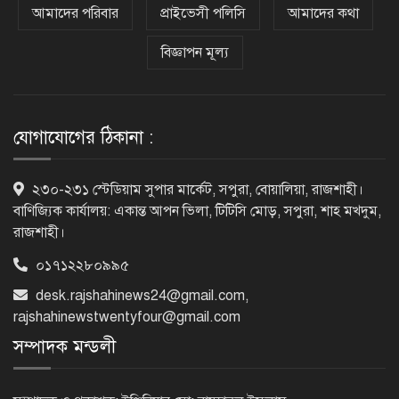
করতে পুলিশের বিশেষ অভিযানে
আমাদের পরিবার
প্রাইভেসী পলিসি
আমাদের কথা
গ্রেপ্তার-২২
বিজ্ঞাপন মূল্য
রাজশাহীতে পুলিশের বিশেষ অভিযানে ৭
মাদক ব্যবসায়ী গ্রেপ্তার
যোগাযোগের ঠিকানা :
৫ আগস্ট গণতান্ত্রিক রাজনৈতিক অধিকার
২৩০-২৩১ স্টেডিয়াম সুপার মার্কেট, সপুরা, বোয়ালিয়া, রাজশাহী।
পুনঃপ্রতিষ্ঠার দিন: প্রধানমন্ত্রী
বাণিজ্যিক কার্যালয়: একান্ত আপন ভিলা, টিটিসি মোড়, সপুরা, শাহ মখদুম,
রাজশাহী।
০১৭১২২৮০৯৯৫
নেইমারের দুর্দান্ত অ্যাসিস্টে কোয়ার্টার
ফাইনালে সান্তোস
desk.rajshahinews24@gmail.com
,
rajshahinewstwentyfour@gmail.com
সম্পাদক মন্ডলী
জুলাই গণঅভ্যুত্থান দিবস আজ