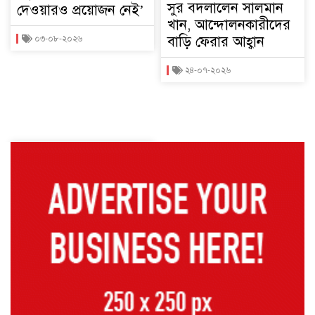
সুর বদলালেন সালমান
দেওয়ারও প্রয়োজন নেই’
খান, আন্দোলনকারীদের
বাড়ি ফেরার আহ্বান
০৩-০৮-২০২৬
২৪-০৭-২০২৬