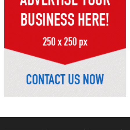
সাভারের রাজপথে রক্তের দাগ, স্মৃতিতে
এখনও ৫ আগস্ট
ভিসাসেবা নিয়ে ভারতীয় হাইকমিশনের
সতর্কতা জারি
দুর্নীতিমুক্ত প্রশাসন গড়াই সরকারের মূল
লক্ষ্য : ভূমিমন্ত্রী
নেসকো কেন, কোনো কিছুই রাজশাহী থেকে
যাবে না: ভূমিমন্ত্রী
নগরীকে মাদকমুক্ত ও বিভিন্ন অপরাধমুক্ত