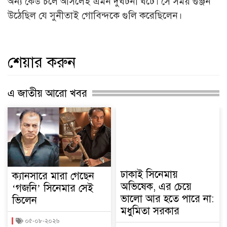
অন্য কেউ চলে আসলেই এমন দুর্ঘটনা ঘটে। সে সময় গুঞ্জন
উঠেছিল যে সুনীতাই গোবিন্দকে গুলি করেছিলেন।
শেয়ার করুন
এ জাতীয় আরো খবর
ঢাকাই সিনেমায়
ক্যানসারে মারা গেছেন
অভিষেক, এর চেয়ে
‘গজনি’ সিনেমার সেই
ভালো আর হতে পারে না:
ভিলেন
মধুমিতা সরকার
০৫-০৮-২০২৬