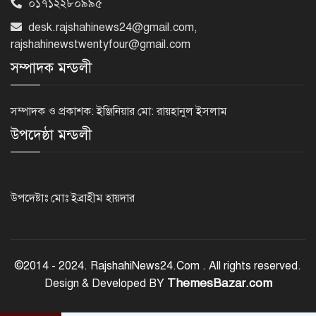
০১৭১২২৮০৯৯৫
রাষ্ট্রপতি নির্বাচন: ডাকা হবে সংসদের বিশেষ
অধিবেশন
desk.rajshahinews24@gmail.com
,
rajshahinewstwentyfour@gmail.com
সম্পাদক মন্ডলী
বিএনপি নেতাকর্মীদের ‘খাই খাই’ বন্ধের
আহ্বান এমপি জামালের
সম্পাদক ও প্রকাশক: ইঞ্জিনিয়ার মো: রায়হানুল ইসলাম
উপদেষ্ঠা মন্ডলী
২৩তম রাষ্ট্রপতি হিসেবে আলোচনায় যারা
উপদেষ্টাঃ মোঃ ইব্রাহীম হায়দার
বিদায়বেলায় রাজশাহী জেলা পুলিশের
ভালোবাসা পেলেন দুই শিক্ষানবিশ এএসপি
©2014 - 2024. RajshahiNews24.Com . All rights reserved.
ThemesBazar.com
Design & Developed BY
রাজশাহীতে পুলিশের বিশেষ অভিযান: