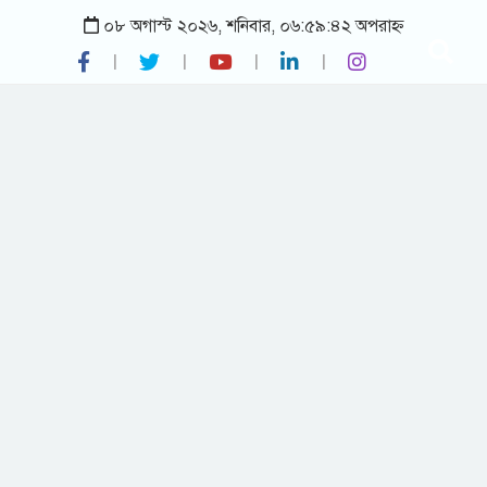
০৮ অগাস্ট ২০২৬, শনিবার, ০৬:৫৯:৪২ অপরাহ্ন