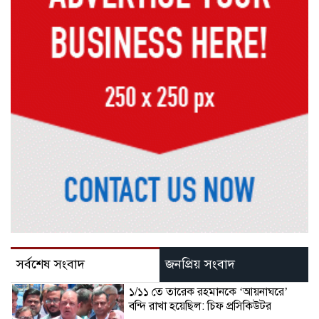
সর্বশেষ সংবাদ
জনপ্রিয় সংবাদ
১/১১ তে তারেক রহমানকে ‘আয়নাঘরে’
বন্দি রাখা হয়েছিল: চিফ প্রসিকিউটর