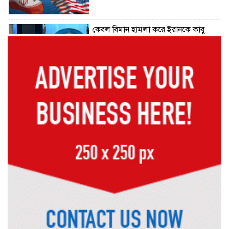
কেবল বিমান হামলা করে ইরানকে কাবু
করা সম্ভব নয়: ট্রাম্পের শীর্ষ জেনারেল
‘আমার চেয়েও বড় হবে’, ছেলেকে নিয়ে
রোনালদোর বড় আশা
৫৪ রানে অলআউট হয়ে ইনিংস ব্যবধানে
হারল বাংলাদেশ
‘জেন-জি’ই ‘দেশের চালিকা শক্তি’, আগের
মন্তব্য থেকে ইউ-টার্ন কঙ্গনা রনৌতের