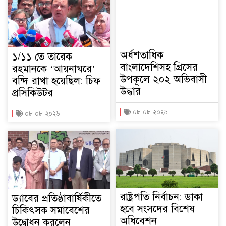
অর্ধশতাধিক
১/১১ তে তারেক
বাংলাদেশিসহ গ্রিসের
রহমানকে ‘আয়নাঘরে’
উপকূলে ২০২ অভিবাসী
বন্দি রাখা হয়েছিল: চিফ
উদ্ধার
প্রসিকিউটর
০৮-০৮-২০২৬
০৮-০৮-২০২৬
রাষ্ট্রপতি নির্বাচন: ডাকা
ড্যাবের প্রতিষ্ঠাবার্ষিকীতে
হবে সংসদের বিশেষ
চিকিৎসক সমাবেশের
অধিবেশন
উদ্বোধন করলেন