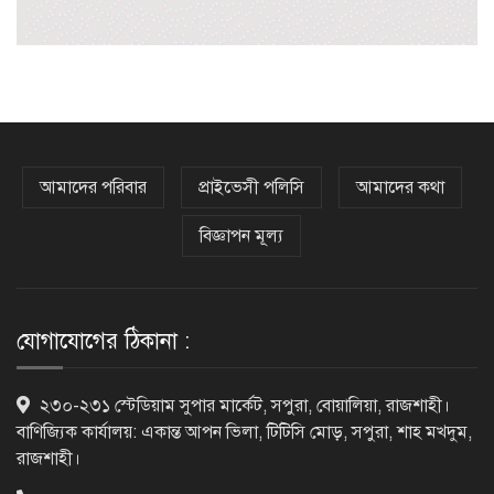
প্রাক্তনের স্মৃতিতে গভীর রাতে ঘুম উধাও?
জেনে নিন মুক্তির উপায়
দেশের আট জেলায় বজ্রবৃষ্টির আশঙ্কা, ছয়
অঞ্চলে হতে পারে ভারী বর্ষণ
আমাদের পরিবার
প্রাইভেসী পলিসি
আমাদের কথা
বিজ্ঞাপন মূল্য
অর্ধশতাধিক বাংলাদেশিসহ গ্রিসের উপকূলে
২০২ অভিবাসী উদ্ধার
যোগাযোগের ঠিকানা :
সৌদি আরব, পাকিস্তান ও তুরস্কের মধ্যে
২৩০-২৩১ স্টেডিয়াম সুপার মার্কেট, সপুরা, বোয়ালিয়া, রাজশাহী।
যৌথ প্রতিরক্ষা চুক্তি স্বাক্ষর
বাণিজ্যিক কার্যালয়: একান্ত আপন ভিলা, টিটিসি মোড়, সপুরা, শাহ মখদুম,
রাজশাহী।