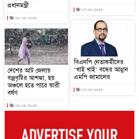
প্রধানমন্ত্রী
০৭-০৮-২০২৬
০৮-০৮-২০২৬
বিএনপি নেতাকর্মীদের
‘খাই খাই’ বন্ধের আহ্বান
দেশের আট জেলায়
এমপি জামালের
বজ্রবৃষ্টির আশঙ্কা, ছয়
অঞ্চলে হতে পারে ভারী
০৭-০৮-২০২৬
বর্ষণ
০৮-০৮-২০২৬