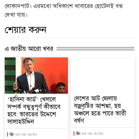
দোকানপাট। এরমধ্যে অধিকাংশ খাবারের হোটেলই বন্ধ
দেখা যায়।
শেয়ার করুন
এ জাতীয় আরো খবর
দেশের আট জেলায়
‘হাসিনা কার্ড’ খেললে
বজ্রবৃষ্টির আশঙ্কা, ছয়
সম্পর্ক বন্ধুত্বপূর্ণ কীভাবে
অঞ্চলে হতে পারে ভারী
হবে: ভারতের উদ্দেশে
বর্ষণ
সালাহউদ্দিন
০৮-০৮-২০২৬
০৮-০৮-২০২৬