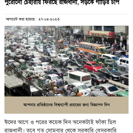
পুরোনো চেহারায় ফিরছে রাজধানী, সড়কে গাড়ির চাপ
আপডেট করা হয়েছে : ২৭-০৪-২০২৩
ঈদের আগে ও পরের কয়েক দিন অনেকটাই ফাঁকা ছিল
রাজধানী। তবে গত সোমবার থেকে সরকারি বেসরকারি