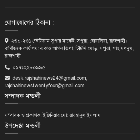
‘আমার চেয়েও বড় হবে’, ছেলেকে নিয়ে
রোনালদোর বড় আশা
যোগাযোগের ঠিকানা :
৫৪ রানে অলআউট হয়ে ইনিংস ব্যবধানে
২৩০-২৩১ স্টেডিয়াম সুপার মার্কেট, সপুরা, বোয়ালিয়া, রাজশাহী।
হারল বাংলাদেশ
বাণিজ্যিক কার্যালয়: একান্ত আপন ভিলা, টিটিসি মোড়, সপুরা, শাহ মখদুম,
রাজশাহী।
০১৭১২২৮০৯৯৫
‘জেন-জি’ই ‘দেশের চালিকা শক্তি’, আগের
মন্তব্য থেকে ইউ-টার্ন কঙ্গনা রনৌতের
desk.rajshahinews24@gmail.com
,
rajshahinewstwentyfour@gmail.com
সম্পাদক মন্ডলী
প্রাক্তনের স্মৃতিতে গভীর রাতে ঘুম উধাও?
জেনে নিন মুক্তির উপায়
সম্পাদক ও প্রকাশক: ইঞ্জিনিয়ার মো: রায়হানুল ইসলাম
উপদেষ্ঠা মন্ডলী
দেশের আট জেলায় বজ্রবৃষ্টির আশঙ্কা, ছয়