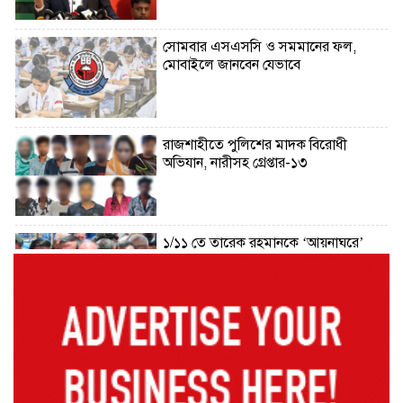
সোমবার এসএসসি ও সমমানের ফল,
মোবাইলে জানবেন যেভাবে
রাজশাহীতে পুলিশের মাদক বিরোধী
অভিযান, নারীসহ গ্রেপ্তার-১৩
১/১১ তে তারেক রহমানকে ‘আয়নাঘরে’
বন্দি রাখা হয়েছিল: চিফ প্রসিকিউটর
ড্যাবের প্রতিষ্ঠাবার্ষিকীতে চিকিৎসক
সমাবেশের উদ্বোধন করলেন প্রধানমন্ত্রী