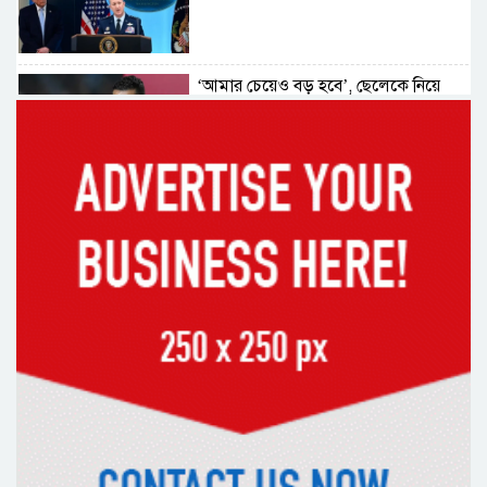
‘আমার চেয়েও বড় হবে’, ছেলেকে নিয়ে
রোনালদোর বড় আশা
৫৪ রানে অলআউট হয়ে ইনিংস ব্যবধানে
হারল বাংলাদেশ
‘জেন-জি’ই ‘দেশের চালিকা শক্তি’, আগের
মন্তব্য থেকে ইউ-টার্ন কঙ্গনা রনৌতের
প্রাক্তনের স্মৃতিতে গভীর রাতে ঘুম উধাও?
জেনে নিন মুক্তির উপায়