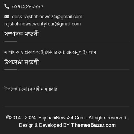
০১৭১২২৮০৯৯৫
বিএনপি নেতাকর্মীদের ‘খাই খাই’ বন্ধের
desk.rajshahinews24@gmail.com
,
আহ্বান এমপি জামালের
rajshahinewstwentyfour@gmail.com
সম্পাদক মন্ডলী
২৩তম রাষ্ট্রপতি হিসেবে আলোচনায় যারা
সম্পাদক ও প্রকাশক: ইঞ্জিনিয়ার মো: রায়হানুল ইসলাম
উপদেষ্ঠা মন্ডলী
বিদায়বেলায় রাজশাহী জেলা পুলিশের
ভালোবাসা পেলেন দুই শিক্ষানবিশ এএসপি
উপদেষ্টাঃ মোঃ ইব্রাহীম হায়দার
রাজশাহীতে পুলিশের বিশেষ অভিযান:
ইয়াবা, ট্যাপেন্টাডল ও গাঁজাসহ ৬ মাদক
©2014 - 2024. RajshahiNews24.Com . All rights reserved.
ব্যবসায়ী গ্রেপ্তার
ThemesBazar.com
Design & Developed BY