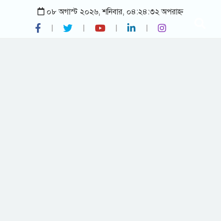
০৮ অগাস্ট ২০২৬, শনিবার, ০৪:২৪:৩২ অপরাহ্ন