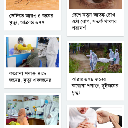
দেশে নতুন আতঙ্ক চোখ
ডেঙ্গিতে আরও ৪ জনের
ওঠা রোগ, সতর্ক থাকার
মৃত্যু, আক্রান্ত ৬৭৭
পরামর্শ
করোনা শনাক্ত ৪০৯
আরও ৬৭৯ জনের
জনের, মৃত্যু একজনের
করোনা শনাক্ত, দুইজনের
মৃত্যু