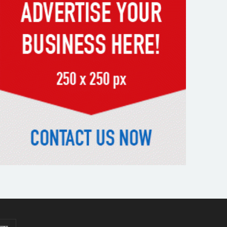
ব্যবধানে হারল বাংলাদেশ
‘জেন-জি’ই ‘দেশের চালিকা শক্তি’,
আগের মন্তব্য থেকে ইউ-টার্ন কঙ্গনা
রনৌতের
প্রাক্তনের স্মৃতিতে গভীর রাতে ঘুম
উধাও? জেনে নিন মুক্তির উপায়
দেশের আট জেলায় বজ্রবৃষ্টির আশঙ্কা,
ছয় অঞ্চলে হতে পারে ভারী বর্ষণ
অর্ধশতাধিক বাংলাদেশিসহ গ্রিসের
উপকূলে ২০২ অভিবাসী উদ্ধার