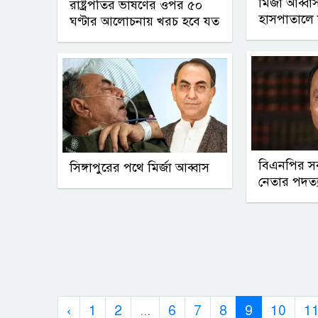
মির্জা আব্ব
রাষ্ট্রপতির ভাষণের ওপর ৫০
হাসপাতালে যা
ঘণ্টার আলোচনায় খরচ হবে যত
বিএনপির স
সিঙ্গাপুরের পথে মির্জা আব্বাস
নেতার পদত্
‹
1
2
...
6
7
8
9
10
1