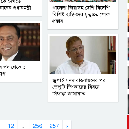
াসকে দেখতে
বেন প্রধানমন্ত্রী
খালেদা জিয়াসহ দেশি-বিদেশি
বিশিষ্ট ব্যক্তিদের মৃত্যুতে শোক
প্রস্তাব
ব পদ থেকে ১
যাগ
জুলাই সনদ বাস্তবায়নের পর
ডেপুটি স্পিকারের বিষয়ে
সিদ্ধান্ত: জামায়াত
1
12
...
256
257
›