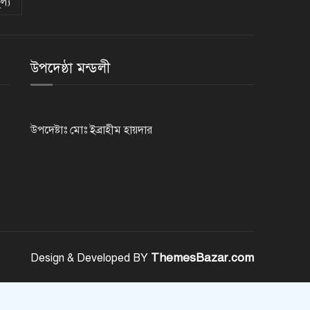
ল্য
সৌদি আরব, পাকিস্তান ও তুরস্কের
মধ্যে যৌথ প্রতিরক্ষা চুক্তি স্বাক্ষর
উপদেষ্ঠা মন্ডলী
রাষ্ট্রপতি নির্বাচন: ডাকা হবে সংসদের
বিশেষ অধিবেশন
উপদেষ্টাঃ মোঃ ইব্রাহীম হায়দার
বিএনপি নেতাকর্মীদের ‘খাই খাই’
বন্ধের আহ্বান এমপি জামালের
২৩তম রাষ্ট্রপতি হিসেবে আলোচনায়
যারা
ThemesBazar.com
Design & Developed BY
বিদায়বেলায় রাজশাহী জেলা পুলিশের
ভালোবাসা পেলেন দুই শিক্ষানবিশ