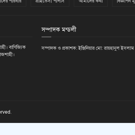
দের পরিবার
প্রাইভেসী পলিসি
আমাদের কথা
বিজ্ঞাপন মূ
সম্পাদক মন্ডলী
াহী। বাণিজ্যিক
সম্পাদক ও প্রকাশক: ইঞ্জিনিয়ার মো: রায়হানুল ইসলাম
রাজশাহী।
erved.