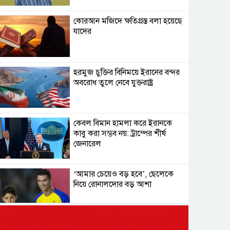
কোরআন মজিদে ক্ষতিগ্রস্ত বলা হয়েছে
যাদের
হরমুজ চুক্তির বিনিময়ে ইরানের বন্দর
অবরোধ তুলে নেবে যুক্তরাষ্ট্র
কেবল বিমান হামলা করে ইরানকে
কাবু করা সম্ভব নয়: ট্রাম্পের শীর্ষ
জেনারেল
‘আমার চেয়েও বড় হবে’, ছেলেকে
নিয়ে রোনালদোর বড় আশা
৫৪ রানে অলআউট হয়ে ইনিংস