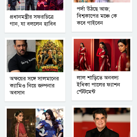
পর্দা উঠছে আজ;
বিশ্বকাপের মঞ্চে কে
প্রধানমন্ত্রীর সফরচিত্রে
কবে গাইবেন
গান, যা বললেন হাবিব
লাল শাড়িতে অনবদ্য
অক্ষয়ের সঙ্গে সালমানের
ইধিকা পালের ফ্যাশন
ক্যামিও নিয়ে জল্পনার
স্টেটমেন্ট
অবসান