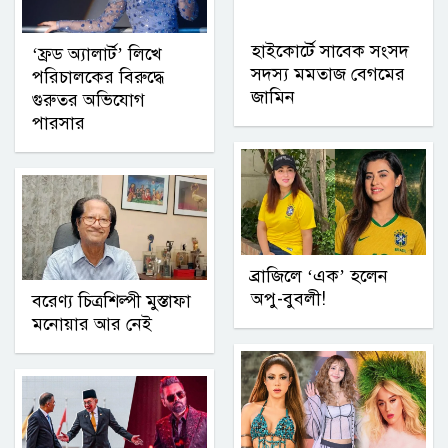
হাইকোর্টে সাবেক সংসদ
‘ফ্রড অ্যালার্ট’ লিখে
সদস্য মমতাজ বেগমের
পরিচালকের বিরুদ্ধে
জামিন
গুরুতর অভিযোগ
পারসার
ব্রাজিলে ‘এক’ হলেন
অপু-বুবলী!
বরেণ্য চিত্রশিল্পী মুস্তাফা
মনোয়ার আর নেই