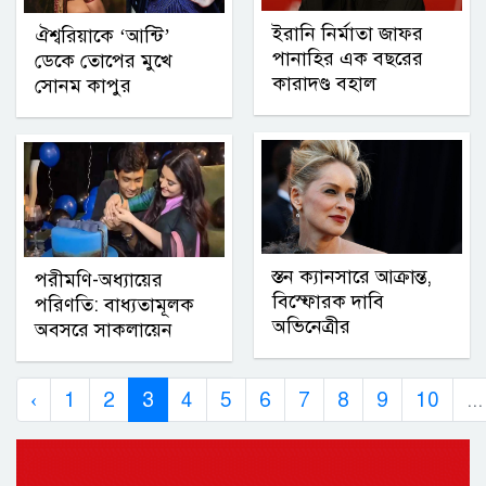
ইরানি নির্মাতা জাফর
ঐশ্বরিয়াকে ‘আন্টি’
পানাহির এক বছরের
ডেকে তোপের মুখে
কারাদণ্ড বহাল
সোনম কাপুর
স্তন ক্যানসারে আক্রান্ত,
পরীমণি-অধ্যায়ের
বিস্ফোরক দাবি
পরিণতি: বাধ্যতামূলক
অভিনেত্রীর
অবসরে সাকলায়েন
‹
1
2
3
4
5
6
7
8
9
10
...