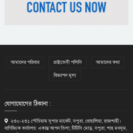
অষ্টম শ্রেণি পাসেই পুলিশ একাডেমিতে
চাকরির সুযোগ
কক্সবাজারের পথে প্রধানমন্ত্রী
আমাদের পরিবার
প্রাইভেসী পলিসি
আমাদের কথা
বিজ্ঞাপন মূল্য
র‌্যাবের বিশেষ অভিযানে দুর্গাপুরে
চাঞ্চল্যকর ধর্ষণচেষ্টা মামলার পলাতক
আসামি গ্রেফতার
যোগাযোগের ঠিকানা :
পাঁচতলার কার্নিশে আটকা মাদ্রাসাছাত্রীকে
২৩০-২৩১ স্টেডিয়াম সুপার মার্কেট, সপুরা, বোয়ালিয়া, রাজশাহী।
উদ্ধার করল ফায়ার সার্ভিস
বাণিজ্যিক কার্যালয়: একান্ত আপন ভিলা, টিটিসি মোড়, সপুরা, শাহ মখদুম,