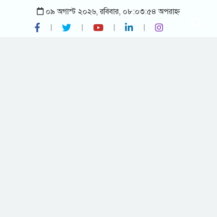
০৯ অগাস্ট ২০২৬, রবিবার, ০৮:০৩:৫৪ অপরাহ্ন