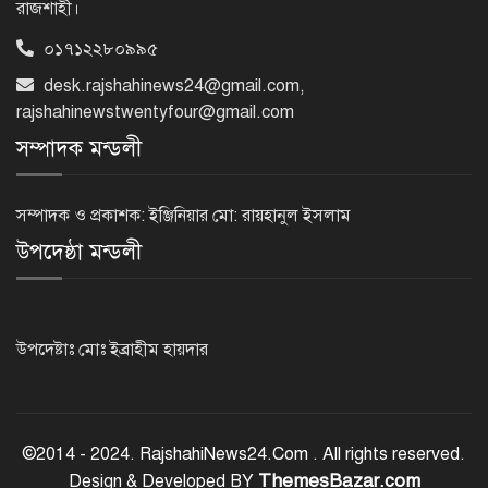
রাজশাহী।
০১৭১২২৮০৯৯৫
মন্দিরের নিজস্ব জমি ক্রয়, রাসিক প্রশাসক
desk.rajshahinews24@gmail.com
,
রিটনের উপস্থিতিতে মহোৎসব
rajshahinewstwentyfour@gmail.com
সম্পাদক মন্ডলী
হরমুজ প্রণালি খুলতে যুক্তরাষ্ট্রকে ইরানের ৬
শর্ত
সম্পাদক ও প্রকাশক: ইঞ্জিনিয়ার মো: রায়হানুল ইসলাম
উপদেষ্ঠা মন্ডলী
গুরুতর অসুস্থ ‘বালিকা বধূ’, দোয়া চাইলেন
স্বামী
উপদেষ্টাঃ মোঃ ইব্রাহীম হায়দার
ট্রেজারি বিল-বন্ডে ব্যক্তি বিনিয়োগ কমেছে
©2014 - 2024. RajshahiNews24.Com . All rights reserved.
ThemesBazar.com
Design & Developed BY