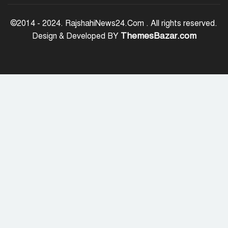
ফ্যাসিবাদবিরোধী শক্তির ঐক্যবদ্ধ প্রচেষ্টা
ছাড়া জুলাই গণঅভ্যুত্থানের প্রত্যাশা পূরণ
©2014 - 2024. RajshahiNews24.Com . All rights reserved.
হবে না
ThemesBazar.com
Design & Developed BY
রাজশাহীতে কমিউনিটি পুলিশিং সভা,
মাদক-সন্ত্রাস প্রতিরোধে জনগণকে পাশে
থাকার আহ্বান
‘হাসিনা কার্ড’ খেললে সম্পর্ক বন্ধুত্বপূর্ণ
কীভাবে হবে: ভারতের উদ্দেশে সালাহউদ্দিন
সোমবার এসএসসি ও সমমানের ফল,
মোবাইলে জানবেন যেভাবে