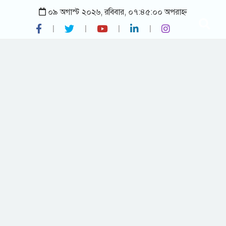
০৯ অগাস্ট ২০২৬, রবিবার, ০৭:৪৫:০০ অপরাহ্ন