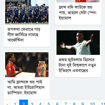
ফ্রান্স যদি কাউকে ভয়
পায়, তাহলে সেটা স্পেন:
ইয়ামাল
রূপকথা ফেরাতে গাঢ়
নীল জার্সিতে নামছে
আর্জেন্টিনা
প্রথম ফুটবলার হিসেবে
টানা দুই বিশ্বকাপে নতুন
ইতিহাস এমবাপ্পের
আমি ফ্রান্সকে ভয় পাই
না, আমরা ইউরোপিয়ান
চ্যাম্পিয়ন: ইয়ামাল
‹
1
2
3
4
5
6
7
8
9
10
1