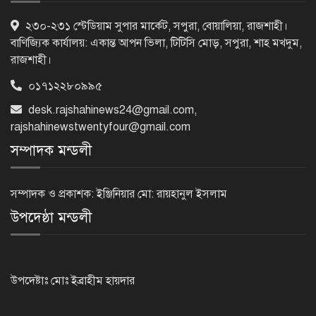
মন্দিরের নিজস্ব জমি ক্রয়, রাসিক প্রশাসক
২৩০-২৩১ স্টেডিয়াম সুপার মার্কেট, সপুরা, বোয়ালিয়া, রাজশাহী।
রিটনের উপস্থিতিতে মহোৎসব
বাণিজ্যিক কার্যালয়: একান্ত আপন ভিলা, টিটিসি মোড়, সপুরা, শাহ মখদুম,
রাজশাহী।
০১৭১২২৮০৯৯৫
হরমুজ প্রণালি খুলতে যুক্তরাষ্ট্রকে ইরানের ৬
desk.rajshahinews24@gmail.com
,
শর্ত
rajshahinewstwentyfour@gmail.com
সম্পাদক মন্ডলী
গুরুতর অসুস্থ ‘বালিকা বধূ’, দোয়া চাইলেন
স্বামী
সম্পাদক ও প্রকাশক: ইঞ্জিনিয়ার মো: রায়হানুল ইসলাম
উপদেষ্ঠা মন্ডলী
ট্রেজারি বিল-বন্ডে ব্যক্তি বিনিয়োগ কমেছে
উপদেষ্টাঃ মোঃ ইব্রাহীম হায়দার