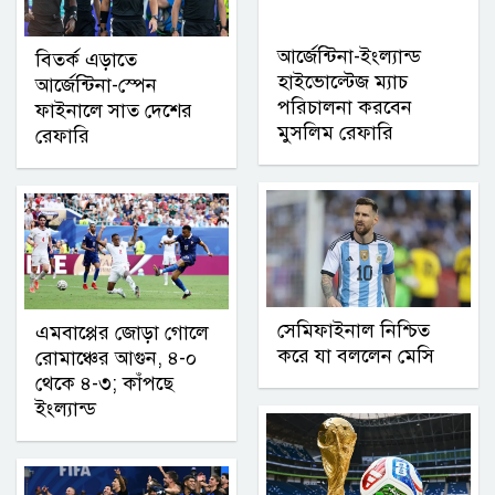
আর্জেন্টিনা-ইংল্যান্ড
বিতর্ক এড়াতে
হাইভোল্টেজ ম্যাচ
আর্জেন্টিনা-স্পেন
পরিচালনা করবেন
ফাইনালে সাত দেশের
মুসলিম রেফারি
রেফারি
সেমিফাইনাল নিশ্চিত
এমবাপ্পের জোড়া গোলে
করে যা বললেন মেসি
রোমাঞ্চের আগুন, ৪-০
থেকে ৪-৩; কাঁপছে
ইংল্যান্ড