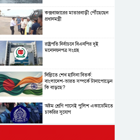
কক্সবাজারের মাতারবাড়ী পৌঁছেছেন
প্রধানমন্ত্রী
রাষ্ট্রপতি নির্বাচনে বিএনপির দুই
মনোনয়নপত্র সংগ্রহ
দিল্লিতে শেখ হাসিনা বিতর্ক:
বাংলাদেশ-ভারত সম্পর্কে টানাপোড়েন
কি বাড়ছে?
অষ্টম শ্রেণি পাসেই পুলিশ একাডেমিতে
চাকরির সুযোগ
কক্সবাজারের পথে প্রধানমন্ত্রী