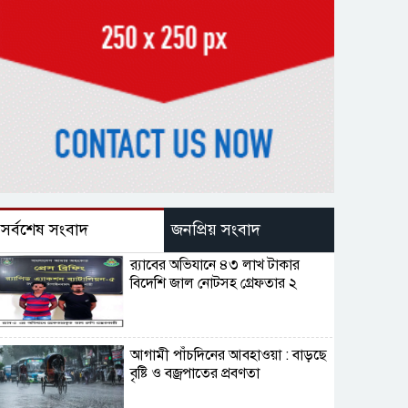
সর্বশেষ সংবাদ
জনপ্রিয় সংবাদ
র‌্যাবের অভিযানে ৪৩ লাখ টাকার
বিদেশি জাল নোটসহ গ্রেফতার ২
আগামী পাঁচদিনের আবহাওয়া : বাড়ছে
বৃষ্টি ও বজ্রপাতের প্রবণতা