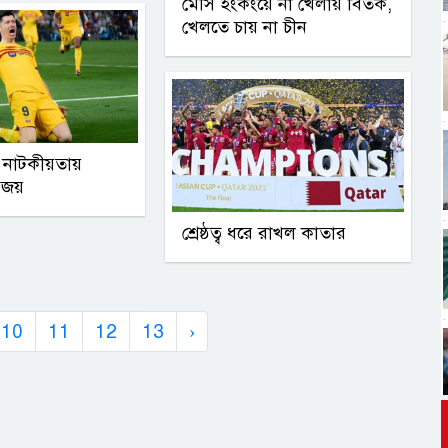
মেসি হংকংয়ে না খেলায় বিতর্ক,
খেলতে চায় না চীন
ের নাটকীয়তায়
র জয়
শ্রেষ্ঠত্ব ধরে রাখল কাতার
10
11
12
13
›