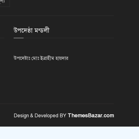
ল্য
গুরুতর অসুস্থ ‘বালিকা বধূ’, দোয়া
চাইলেন স্বামী
উপদেষ্ঠা মন্ডলী
ট্রেজারি বিল-বন্ডে ব্যক্তি বিনিয়োগ
কমেছে
উপদেষ্টাঃ মোঃ ইব্রাহীম হায়দার
ফ্যাসিবাদবিরোধী শক্তির ঐক্যবদ্ধ
প্রচেষ্টা ছাড়া জুলাই গণঅভ্যুত্থানের
প্রত্যাশা পূরণ হবে না
রাজশাহীতে কমিউনিটি পুলিশিং সভা,
মাদক-সন্ত্রাস প্রতিরোধে জনগণকে
পাশে থাকার আহ্বান
ThemesBazar.com
Design & Developed BY
‘হাসিনা কার্ড’ খেললে সম্পর্ক বন্ধুত্বপূর্ণ
কীভাবে হবে: ভারতের উদ্দেশে