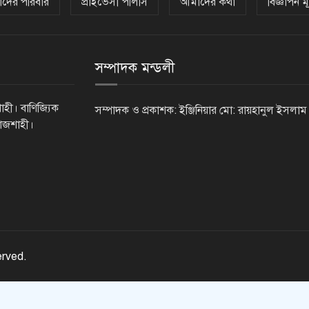
দের পরিবার
প্রাইভেসী পলিসি
আমাদের কথা
বিজ্ঞাপন মূ
সম্পাদক মন্ডলী
াহী। বাণিজ্যিক
সম্পাদক ও প্রকাশক: ইঞ্জিনিয়ার মো: রায়হানুল ইসলাম
রাজশাহী।
erved.