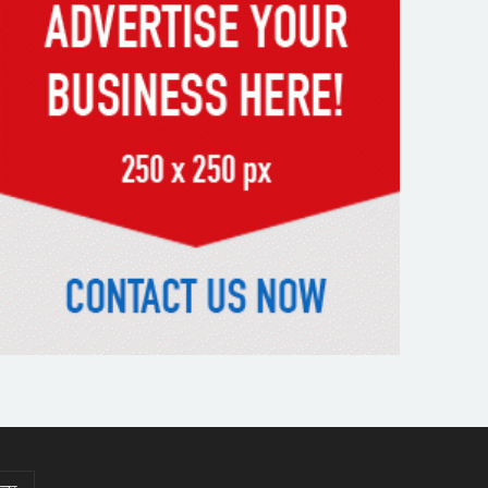
র‌্যাবের বিশেষ অভিযানে দুর্গাপুরে
চাঞ্চল্যকর ধর্ষণচেষ্টা মামলার পলাতক
আসামি গ্রেফতার
পাঁচতলার কার্নিশে আটকা
মাদ্রাসাছাত্রীকে উদ্ধার করল ফায়ার
সার্ভিস
মন্দিরের নিজস্ব জমি ক্রয়, রাসিক
প্রশাসক রিটনের উপস্থিতিতে মহোৎসব
হরমুজ প্রণালি খুলতে যুক্তরাষ্ট্রকে
ইরানের ৬ শর্ত