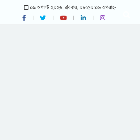
০৯ অগাস্ট ২০২৬, রবিবার, ০৮:৫০:০৬ অপরাহ্ন