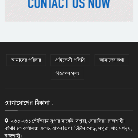
অষ্টম শ্রেণি পাসেই পুলিশ একাডেমিতে
চাকরির সুযোগ
কক্সবাজারের পথে প্রধানমন্ত্রী
আমাদের পরিবার
প্রাইভেসী পলিসি
আমাদের কথা
বিজ্ঞাপন মূল্য
র‌্যাবের বিশেষ অভিযানে দুর্গাপুরে
চাঞ্চল্যকর ধর্ষণচেষ্টা মামলার পলাতক
আসামি গ্রেফতার
যোগাযোগের ঠিকানা :
পাঁচতলার কার্নিশে আটকা মাদ্রাসাছাত্রীকে
২৩০-২৩১ স্টেডিয়াম সুপার মার্কেট, সপুরা, বোয়ালিয়া, রাজশাহী।
উদ্ধার করল ফায়ার সার্ভিস
বাণিজ্যিক কার্যালয়: একান্ত আপন ভিলা, টিটিসি মোড়, সপুরা, শাহ মখদুম,
রাজশাহী।