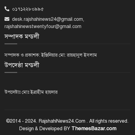
০১৭১২২৮০৯৯৫
মন্দিরের নিজস্ব জমি ক্রয়, রাসিক প্রশাসক
desk.rajshahinews24@gmail.com
,
রিটনের উপস্থিতিতে মহোৎসব
rajshahinewstwentyfour@gmail.com
সম্পাদক মন্ডলী
হরমুজ প্রণালি খুলতে যুক্তরাষ্ট্রকে ইরানের ৬
শর্ত
সম্পাদক ও প্রকাশক: ইঞ্জিনিয়ার মো: রায়হানুল ইসলাম
উপদেষ্ঠা মন্ডলী
গুরুতর অসুস্থ ‘বালিকা বধূ’, দোয়া চাইলেন
স্বামী
উপদেষ্টাঃ মোঃ ইব্রাহীম হায়দার
ট্রেজারি বিল-বন্ডে ব্যক্তি বিনিয়োগ কমেছে
©2014 - 2024. RajshahiNews24.Com . All rights reserved.
ThemesBazar.com
Design & Developed BY