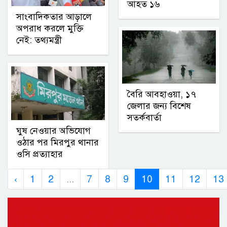
আহত ১৬
সাংবাদিকতার আড়ালে
অপরাধ করলে মুক্তি
নেই: তথ্যমন্ত্রী
বৈরি আবহাওয়া, ১৭
জেলার জন্য বিশেষ
সতর্কবার্তা
ঘুষ নেওয়ার অভিযোগ
ওঠার পর মিরপুর থানার
ওসি প্রত্যাহার
‹
1
2
...
7
8
9
10
11
12
13