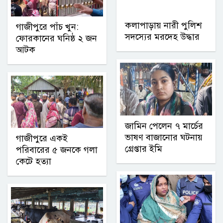
কলাপাড়ায় নারী পুলিশ
গাজীপুরে পাঁচ খুন:
সদস্যের মরদেহ উদ্ধার
ফোরকানের ঘনিষ্ঠ ২ জন
আটক
জামিন পেলেন ৭ মার্চের
ভাষণ বাজানোর ঘটনায়
গাজীপুরে একই
গ্রেপ্তার ইমি
পরিবারের ৫ জনকে গলা
কেটে হত্যা