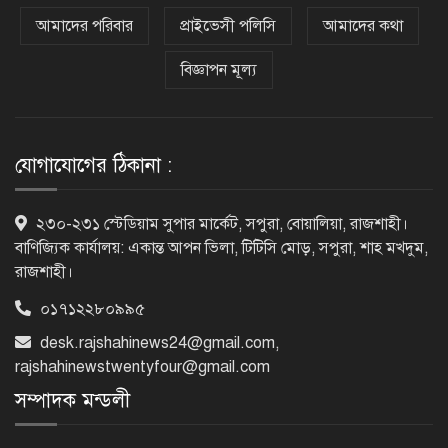
হাসিনা পালানোর দিন বিশ্বের বিভিন্ন দেশ যা
বলেছিল
আমাদের পরিবার
প্রাইভেসী পলিসি
আমাদের কথা
বিজ্ঞাপন মূল্য
ক্যানসারে মারা গেছেন ‘গজনি’ সিনেমার
সেই ভিলেন
যোগাযোগের ঠিকানা :
ফিরে দেখা ৫ আগস্ট গণউল্লাসে বদলে যায়
২৩০-২৩১ স্টেডিয়াম সুপার মার্কেট, সপুরা, বোয়ালিয়া, রাজশাহী।
থমথমে রাজধানী
বাণিজ্যিক কার্যালয়: একান্ত আপন ভিলা, টিটিসি মোড়, সপুরা, শাহ মখদুম,
রাজশাহী।
০১৭১২২৮০৯৯৫
রাজশাহীর গোদাগাড়ীতে খাল খননে
desk.rajshahinews24@gmail.com
,
অনিয়মের অভিযোগ
rajshahinewstwentyfour@gmail.com
সম্পাদক মন্ডলী
নাটোরের পরিবহন সেক্টর হবে