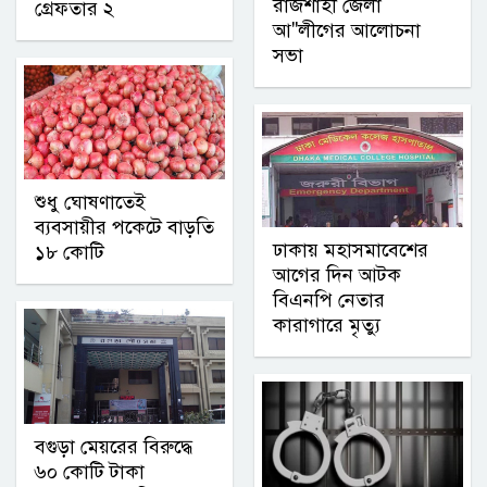
রাজশাহী জেলা
গ্রেফতার ২
আ"লীগের আলোচনা
সভা
শুধু ঘোষণাতেই
ব্যবসায়ীর পকেটে বাড়তি
ঢাকায় মহাসমাবেশের
১৮ কোটি
আগের দিন আটক
বিএনপি নেতার
কারাগারে মৃত্যু
বগুড়া মেয়রের বিরুদ্ধে
৬০ কোটি টাকা