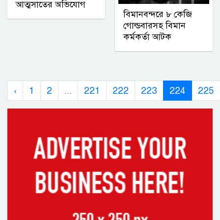
আত্মসাতের অভিযোগ
বিমানবন্দরে ৮ কেজি
গোল্ডবারসহ বিমান
কর্মকর্তা আটক
‹
1
2
...
221
222
223
224
225