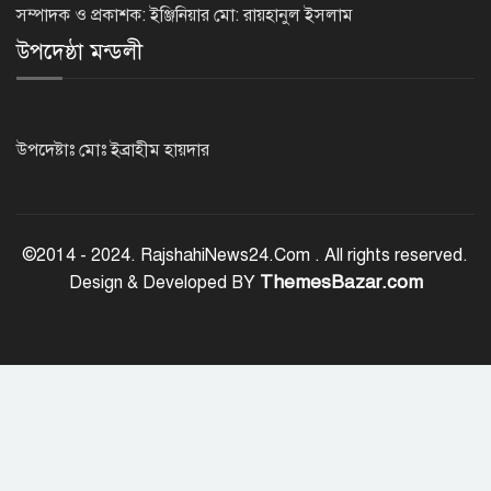
চাঁদাবাজিমুক্ত, কঠোর হুঁশিয়ারি পুলিশ
সম্পাদক ও প্রকাশক: ইঞ্জিনিয়ার মো: রায়হানুল ইসলাম
সুপারের
উপদেষ্ঠা মন্ডলী
নওগাঁয় শ্লীলতাহানির অভিযোগে প্রধান
শিক্ষকের বিরুদ্ধে মামলা
উপদেষ্টাঃ মোঃ ইব্রাহীম হায়দার
জাতীয় ঐক্য যেকোনো মূল্যে রক্ষা করতে
হবে: প্রধানমন্ত্রী
©2014 - 2024. RajshahiNews24.Com . All rights reserved.
ThemesBazar.com
Design & Developed BY
রাজশাহী মহানগরীকে মাদক ও অপরাধমুক্ত
করতে পুলিশের বিশেষ অভিযানে ২২ জন
গ্রেপ্তার
রাজশাহীতে মাদক বিরোধী অভিযানে ৮
মাদক ব্যবসায়ী গ্রেপ্তার