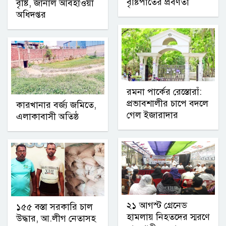
বৃষ্টিপাতের প্রবণতা
বৃষ্টি, জানাল আবহাওয়া
অধিদপ্তর
রমনা পার্কের রেস্তোরাঁ:
প্রভাবশালীর চাপে বদলে
কারখানার বর্জ্য জমিতে,
গেল ইজারাদার
এলাকাবাসী অতিষ্ঠ
২১ আগস্ট গ্রেনেড
১৫৫ বস্তা সরকারি চাল
হামলায় নিহতদের স্মরণে
উদ্ধার, আ.লীগ নেতাসহ