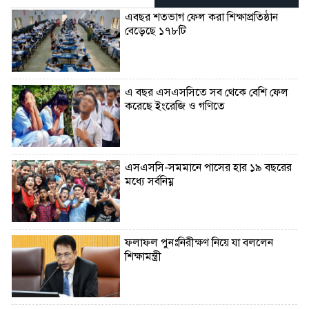
এবছর শতভাগ ফেল করা শিক্ষাপ্রতিষ্ঠান
বেড়েছে ১৭৮টি
এ বছর এসএসসিতে সব থেকে বেশি ফেল
করেছে ইংরেজি ও গণিতে
এসএসসি-সমমানে পাসের হার ১৯ বছরের
মধ্যে সর্বনিম্ন
ফলাফল পুনঃনিরীক্ষণ নিয়ে যা বললেন
শিক্ষামন্ত্রী