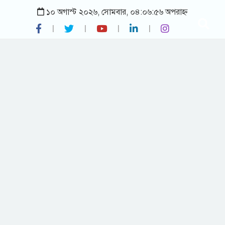
১০ অগাস্ট ২০২৬, সোমবার, ০৪:০৬:৫৬ অপরাহ্ন