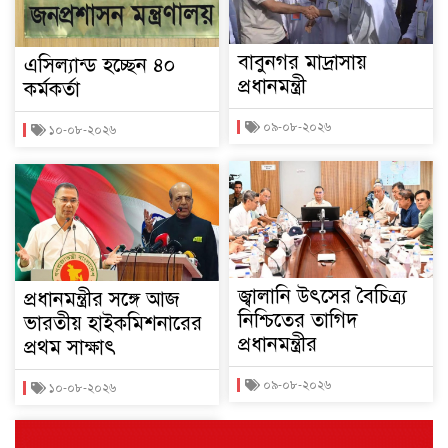
বাবুনগর মাদ্রাসায়
এসিল্যান্ড হচ্ছেন ৪০
প্রধানমন্ত্রী
কর্মকর্তা
০৯-০৮-২০২৬
১০-০৮-২০২৬
জ্বালানি উৎসের বৈচিত্র্য
প্রধানমন্ত্রীর সঙ্গে আজ
নিশ্চিতের তাগিদ
ভারতীয় হাইকমিশনারের
প্রধানমন্ত্রীর
প্রথম সাক্ষাৎ
০৯-০৮-২০২৬
১০-০৮-২০২৬