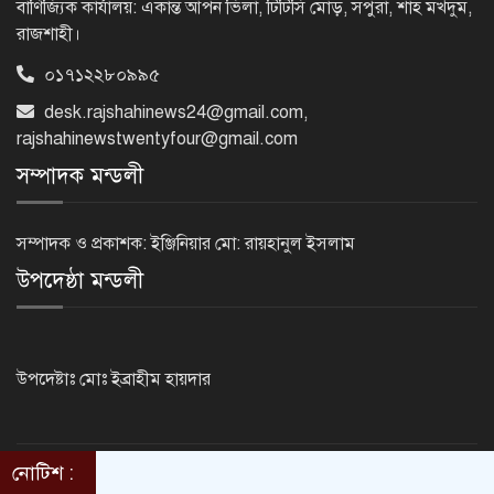
বাণিজ্যিক কার্যালয়: একান্ত আপন ভিলা, টিটিসি মোড়, সপুরা, শাহ মখদুম,
রাজশাহী।
০১৭১২২৮০৯৯৫
টানা ১১ বছর এসএসসিতে পাশের হারে
এগিয়ে মেয়েরা
desk.rajshahinews24@gmail.com
,
rajshahinewstwentyfour@gmail.com
সম্পাদক মন্ডলী
এসিল্যান্ড হচ্ছেন ৪০ কর্মকর্তা
সম্পাদক ও প্রকাশক: ইঞ্জিনিয়ার মো: রায়হানুল ইসলাম
উপদেষ্ঠা মন্ডলী
প্রধানমন্ত্রীর সঙ্গে আজ ভারতীয়
হাইকমিশনারের প্রথম সাক্ষাৎ
উপদেষ্টাঃ মোঃ ইব্রাহীম হায়দার
সৌদি আরবে ১৬ বাংলাদেশির মৃত্যুতে
পররাষ্ট্র মন্ত্রণালয়ের শোক
নোটিশ :
©2014 - 2024. RajshahiNews24.Com . All rights reserved.