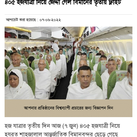
৪০৫ হজযাত্রী নিয়ে জেদ্দা গেল বিমানের তৃতীয় ফ্লাইট
আপডেট করা হয়েছে : ০৭-০৬-২০২২
হজ যাত্রার তৃতীয় দিন আজ (৭ জুন) ৪০৫ হজযাত্রী নিয়ে
হযরত শাহজালাল আন্তর্জাতিক বিমানবন্দর ছেড়ে গেছে