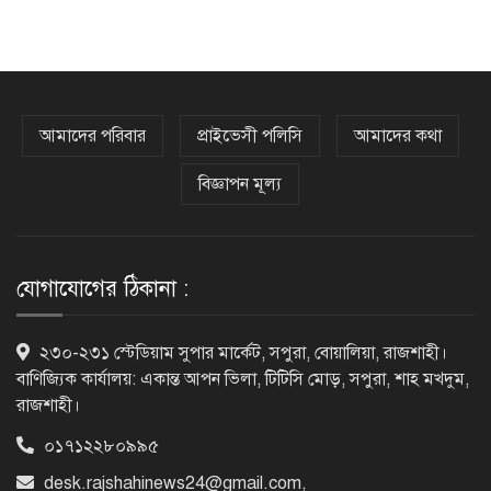
সাভারের রাজপথে রক্তের দাগ, স্মৃতিতে
এখনও ৫ আগস্ট
আমাদের পরিবার
প্রাইভেসী পলিসি
আমাদের কথা
বিজ্ঞাপন মূল্য
ভিসাসেবা নিয়ে ভারতীয় হাইকমিশনের
সতর্কতা জারি
যোগাযোগের ঠিকানা :
দুর্নীতিমুক্ত প্রশাসন গড়াই সরকারের মূল
২৩০-২৩১ স্টেডিয়াম সুপার মার্কেট, সপুরা, বোয়ালিয়া, রাজশাহী।
লক্ষ্য : ভূমিমন্ত্রী
বাণিজ্যিক কার্যালয়: একান্ত আপন ভিলা, টিটিসি মোড়, সপুরা, শাহ মখদুম,
রাজশাহী।
০১৭১২২৮০৯৯৫
নেসকো কেন, কোনো কিছুই রাজশাহী থেকে
যাবে না: ভূমিমন্ত্রী
desk.rajshahinews24@gmail.com
,