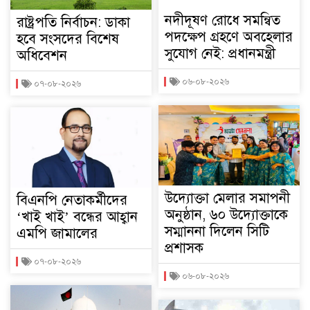
নদীদূষণ রোধে সমন্বিত
রাষ্ট্রপতি নির্বাচন: ডাকা
পদক্ষেপ গ্রহণে অবহেলার
হবে সংসদের বিশেষ
সুযোগ নেই: প্রধানমন্ত্রী
অধিবেশন
০৬-০৮-২০২৬
০৭-০৮-২০২৬
উদ্যোক্তা মেলার সমাপনী
বিএনপি নেতাকর্মীদের
অনুষ্ঠান, ৬০ উদ্যোক্তাকে
‘খাই খাই’ বন্ধের আহ্বান
সম্মাননা দিলেন সিটি
এমপি জামালের
প্রশাসক
০৭-০৮-২০২৬
০৬-০৮-২০২৬