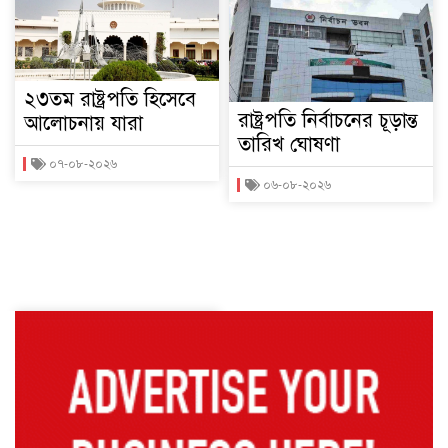
২৩তম রাষ্ট্রপতি হিসেবে
রাষ্ট্রপতি নির্বাচনের চূড়ান্ত
আলোচনায় যারা
তারিখ ঘোষণা
০৭-০৮-২০২৬
০৬-০৮-২০২৬