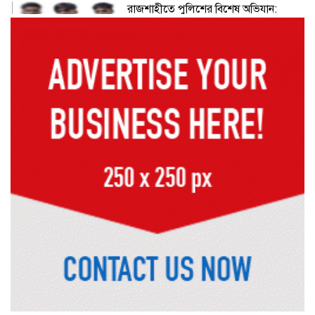
রাজশাহীতে পুলিশের বিশেষ অভিযান:
ইয়াবা, ট্যাপেন্টাডল ও গাঁজাসহ ৬ মাদক
ব্যবসায়ী গ্রেপ্তার
নদীদূষণ রোধে সমন্বিত পদক্ষেপ গ্রহণে
অবহেলার সুযোগ নেই: প্রধানমন্ত্রী
উদ্যোক্তা মেলার সমাপনী অনুষ্ঠান, ৬০
উদ্যোক্তাকে সম্মাননা দিলেন সিটি প্রশাসক
রংপুরে চলন্ত ট্রেনে উঠতে গিয়ে কাটা পড়ে
রেলকর্মীর মৃত্যু
রাষ্ট্রপতি নির্বাচনের চূড়ান্ত তারিখ ঘোষণা