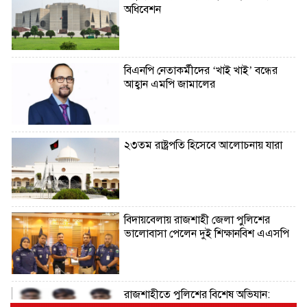
অধিবেশন
বিএনপি নেতাকর্মীদের ‘খাই খাই’ বন্ধের
আহ্বান এমপি জামালের
২৩তম রাষ্ট্রপতি হিসেবে আলোচনায় যারা
বিদায়বেলায় রাজশাহী জেলা পুলিশের
ভালোবাসা পেলেন দুই শিক্ষানবিশ এএসপি
রাজশাহীতে পুলিশের বিশেষ অভিযান: