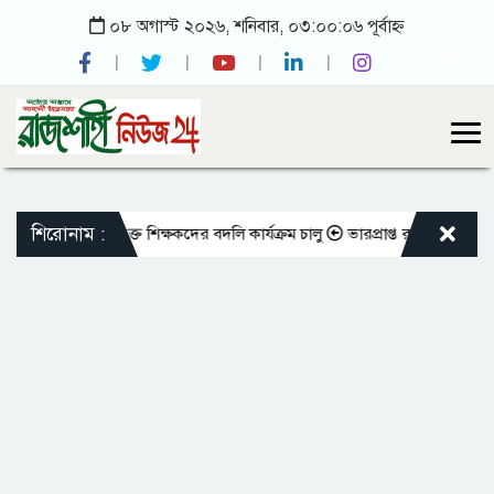
০৮ অগাস্ট ২০২৬, শনিবার, ০৩:০০:০৬ পূর্বাহ্ন
শিরোনাম :
তো এমপিওভুক্ত শিক্ষকদের বদলি কার্যক্রম চালু
ভারপ্রাপ্ত রাষ্ট্রপতিকে শুভেচ্