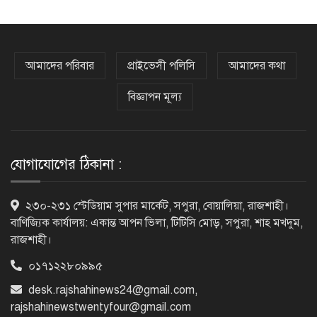
সাভারের রাজপথে রক্তের দাগ, স্মৃতিতে
এখনও ৫ আগস্ট
আমাদের পরিবার
প্রাইভেসী পলিসি
আমাদের কথা
বিজ্ঞাপন মূল্য
ভিসাসেবা নিয়ে ভারতীয় হাইকমিশনের
সতর্কতা জারি
যোগাযোগের ঠিকানা :
দুর্নীতিমুক্ত প্রশাসন গড়াই সরকারের মূল
২৩০-২৩১ স্টেডিয়াম সুপার মার্কেট, সপুরা, বোয়ালিয়া, রাজশাহী।
লক্ষ্য : ভূমিমন্ত্রী
বাণিজ্যিক কার্যালয়: একান্ত আপন ভিলা, টিটিসি মোড়, সপুরা, শাহ মখদুম,
রাজশাহী।
০১৭১২২৮০৯৯৫
নেসকো কেন, কোনো কিছুই রাজশাহী থেকে
যাবে না: ভূমিমন্ত্রী
desk.rajshahinews24@gmail.com
,
rajshahinewstwentyfour@gmail.com