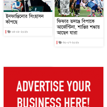
ইনফান্তিনোর সিংহাসন
ফিফার তদন্তে বিপাকে
কাঁপছে
আর্জেন্টিনা, শাস্তির শঙ্কায়
আছেন যারা
০৪-০৮-২০২৬
৩০-০৭-২০২৬