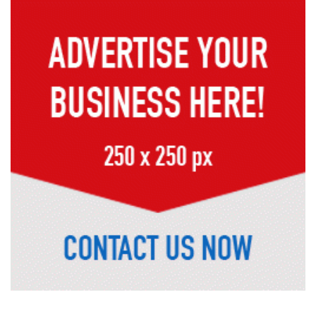
ইয়াবা, ট্যাপেন্টাডল ও গাঁজাসহ ৬ মাদক
ব্যবসায়ী গ্রেপ্তার
নদীদূষণ রোধে সমন্বিত পদক্ষেপ গ্রহণে
অবহেলার সুযোগ নেই: প্রধানমন্ত্রী
উদ্যোক্তা মেলার সমাপনী অনুষ্ঠান, ৬০
উদ্যোক্তাকে সম্মাননা দিলেন সিটি প্রশাসক
রংপুরে চলন্ত ট্রেনে উঠতে গিয়ে কাটা পড়ে
রেলকর্মীর মৃত্যু
রাষ্ট্রপতি নির্বাচনের চূড়ান্ত তারিখ ঘোষণা