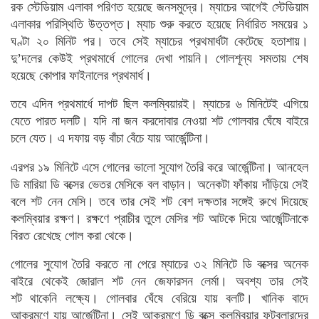
রক স্টেডিয়াম এলাকা পরিণত হয়েছে জনসমুদ্রে। ম্যাচের আগেই স্টেডিয়াম
এলাকার পরিস্থিতি উত্তপ্ত। ম্যাচ শুরু করতে হয়েছে নির্ধারিত সময়ের ১
ঘণ্টা ২০ মিনিট পর। তবে সেই ম্যাচের প্রথমার্ধটা কেটেছে হতাশায়।
দু’দলের কেউই প্রথমার্ধে গোলের দেখা পায়নি। গোলশূন্য সমতায় শেষ
হয়েছে কোপার ফাইনালের প্রথমার্ধ।
তবে এদিন প্রথমার্ধে দাপট ছিল কলম্বিয়ারই। ম্যাচের ৬ মিনিটেই এগিয়ে
যেতে পারত দলটি। যদি না জন করদোবার নেওয়া শট গোলবার ঘেঁষে বাইরে
চলে যেত। এ দফায় বড় বাঁচা বেঁচে যায় আর্জেন্টিনা।
এরপর ১৯ মিনিটে এসে গোলের ভালো সুযোগ তৈরি করে আর্জেন্টিনা। আনহেল
ডি মারিয়া ডি বক্সের ভেতর মেসিকে বল বাড়ান। অনেকটা ফাঁকায় দাঁড়িয়ে সেই
বলে শট নেন মেসি। তবে তার সেই শট বেশ দক্ষতার সঙ্গেই রুখে দিয়েছে
কলম্বিয়ার রক্ষণ। রক্ষণে প্রাচীর তুলে মেসির শট আটকে দিয়ে আর্জেন্টিনাকে
বিরত রেখেছে গোল করা থেকে।
গোলের সুযোগ তৈরি করতে না পেরে ম্যাচের ৩২ মিনিটে ডি বক্সের অনেক
বাইরে থেকেই জোরাল শট নেন জেফারসন লের্মা। অবশ্য তার সেই
শট থাকেনি লক্ষ্যে। গোলবার ঘেঁষে বেরিয়ে যায় বলটি। খানিক বাদে
আক্রমণে যায় আর্জেন্টিনা। সেই আক্রমণে ডি বক্সে কলম্বিয়ার ফুটবলারদের