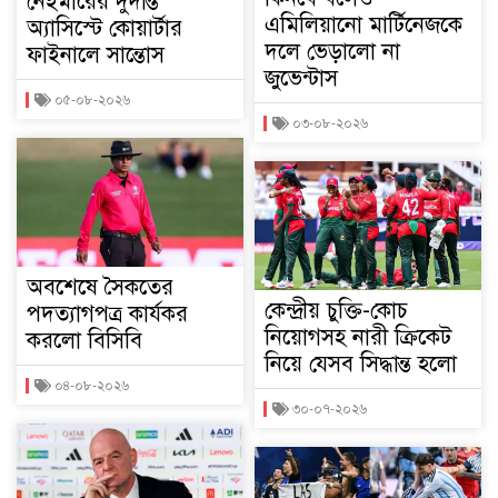
নেইমারের দুর্দান্ত
এমিলিয়ানো মার্টিনেজকে
অ্যাসিস্টে কোয়ার্টার
দলে ভেড়ালো না
ফাইনালে সান্তোস
জুভেন্টাস
০৫-০৮-২০২৬
০৩-০৮-২০২৬
অবশেষে সৈকতের
কেন্দ্রীয় চুক্তি-কোচ
পদত্যাগপত্র কার্যকর
নিয়োগসহ নারী ক্রিকেট
করলো বিসিবি
নিয়ে যেসব সিদ্ধান্ত হলো
০৪-০৮-২০২৬
৩০-০৭-২০২৬