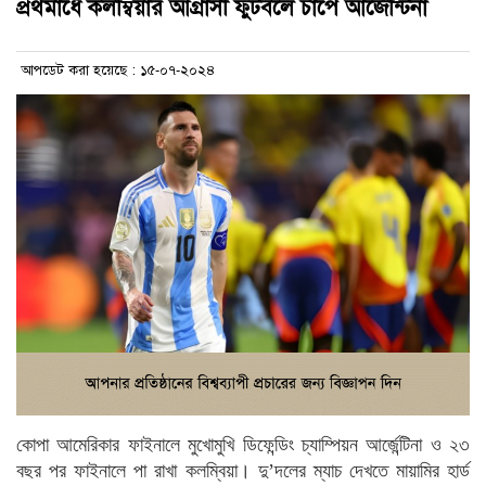
প্রথমার্ধে কলম্বিয়ার আগ্রাসী ফুটবলে চাপে আর্জেন্টিনা
আপডেট করা হয়েছে : ১৫-০৭-২০২৪
কোপা আমেরিকার ফাইনালে মুখোমুখি ডিফেন্ডিং চ্যাম্পিয়ন আর্জেন্টিনা ও ২৩
বছর পর ফাইনালে পা রাখা কলম্বিয়া। দু’দলের ম্যাচ দেখতে মায়ামির হার্ড