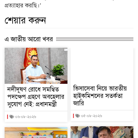
প্রত্যাহার করছি।’
শেয়ার করুন
এ জাতীয় আরো খবর
ভিসাসেবা নিয়ে ভারতীয়
নদীদূষণ রোধে সমন্বিত
হাইকমিশনের সতর্কতা
পদক্ষেপ গ্রহণে অবহেলার
জারি
সুযোগ নেই: প্রধানমন্ত্রী
০৫-০৮-২০২৬
০৬-০৮-২০২৬