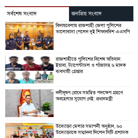
সর্বশেষ সংবাদ
জনপ্রিয় সংবাদ
বিদায়বেলায় রাজশাহী জেলা পুলিশের
ভালোবাসা পেলেন দুই শিক্ষানবিশ এএসপি
রাজশাহীতে পুলিশের বিশেষ অভিযান:
ইয়াবা, ট্যাপেন্টাডল ও গাঁজাসহ ৬ মাদক
ব্যবসায়ী গ্রেপ্তার
নদীদূষণ রোধে সমন্বিত পদক্ষেপ গ্রহণে
অবহেলার সুযোগ নেই: প্রধানমন্ত্রী
উদ্যোক্তা মেলার সমাপনী অনুষ্ঠান, ৬০
উদ্যোক্তাকে সম্মাননা দিলেন সিটি প্রশাসক