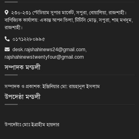
৫ আগস্ট গণতান্ত্রিক রাজনৈতিক অধিকার
২৩০-২৩১ স্টেডিয়াম সুপার মার্কেট, সপুরা, বোয়ালিয়া, রাজশাহী।
পুনঃপ্রতিষ্ঠার দিন: প্রধানমন্ত্রী
বাণিজ্যিক কার্যালয়: একান্ত আপন ভিলা, টিটিসি মোড়, সপুরা, শাহ মখদুম,
রাজশাহী।
০১৭১২২৮০৯৯৫
নেইমারের দুর্দান্ত অ্যাসিস্টে কোয়ার্টার
ফাইনালে সান্তোস
desk.rajshahinews24@gmail.com
,
rajshahinewstwentyfour@gmail.com
সম্পাদক মন্ডলী
জুলাই গণঅভ্যুত্থান দিবস আজ
সম্পাদক ও প্রকাশক: ইঞ্জিনিয়ার মো: রায়হানুল ইসলাম
উপদেষ্ঠা মন্ডলী
জুলাই স্মৃতি জাদুঘর উদ্বোধন করলেন
প্রধানমন্ত্রী
উপদেষ্টাঃ মোঃ ইব্রাহীম হায়দার