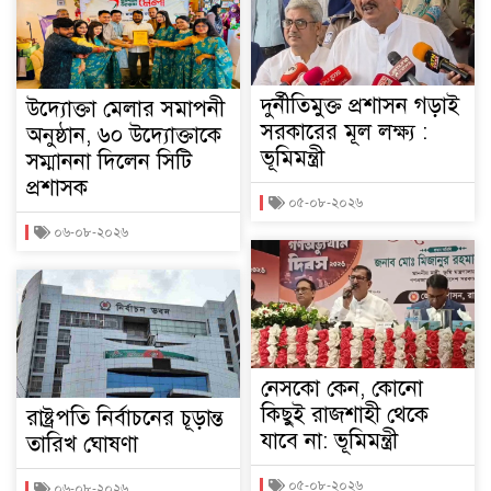
দুর্নীতিমুক্ত প্রশাসন গড়াই
উদ্যোক্তা মেলার সমাপনী
সরকারের মূল লক্ষ্য :
অনুষ্ঠান, ৬০ উদ্যোক্তাকে
ভূমিমন্ত্রী
সম্মাননা দিলেন সিটি
প্রশাসক
০৫-০৮-২০২৬
০৬-০৮-২০২৬
নেসকো কেন, কোনো
কিছুই রাজশাহী থেকে
রাষ্ট্রপতি নির্বাচনের চূড়ান্ত
যাবে না: ভূমিমন্ত্রী
তারিখ ঘোষণা
০৫-০৮-২০২৬
০৬-০৮-২০২৬