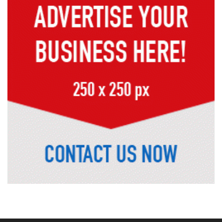
১৭ বছর চাকরির পর স্থায়ীকরণের দুশ্চিন্তায়
ব্রেন স্ট্রোক, নির্বাচন অফিসকর্মীর মৃত্যু
কোরআন মজিদে ক্ষতিগ্রস্ত বলা হয়েছে
যাদের
হরমুজ চুক্তির বিনিময়ে ইরানের বন্দর
অবরোধ তুলে নেবে যুক্তরাষ্ট্র
কেবল বিমান হামলা করে ইরানকে কাবু
করা সম্ভব নয়: ট্রাম্পের শীর্ষ জেনারেল