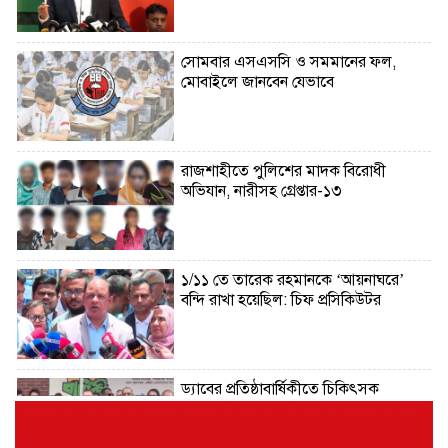
সোমবার এসএসসি ও সমমানের ফল,
মোবাইলে জানবেন যেভাবে
রাজশাহীতে পুলিশের মাদক বিরোধী
অভিযান, নারীসহ গ্রেপ্তার-১৩
১/১১ তে তারেক রহমানকে ‘আয়নাঘরে’
বন্দি রাখা হয়েছিল: চিফ প্রসিকিউটর
ড্যাবের প্রতিষ্ঠাবার্ষিকীতে চিকিৎসক
সমাবেশের উদ্বোধন করলেন প্রধানমন্ত্রী