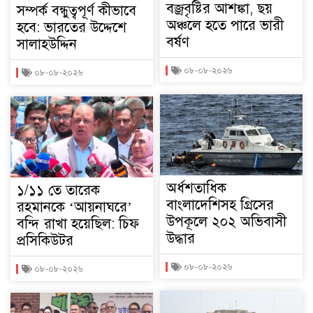
বজ্রবৃষ্টির আশঙ্কা, ছয়
সম্পর্ক বন্ধুত্বপূর্ণ কীভাবে
অঞ্চলে হতে পারে ভারী
হবে: ভারতের উদ্দেশে
বর্ষণ
সালাহউদ্দিন
০৮-০৮-২০২৬
০৮-০৮-২০২৬
অর্ধশতাধিক
১/১১ তে তারেক
বাংলাদেশিসহ গ্রিসের
রহমানকে ‘আয়নাঘরে’
উপকূলে ২০২ অভিবাসী
বন্দি রাখা হয়েছিল: চিফ
উদ্ধার
প্রসিকিউটর
০৮-০৮-২০২৬
০৮-০৮-২০২৬