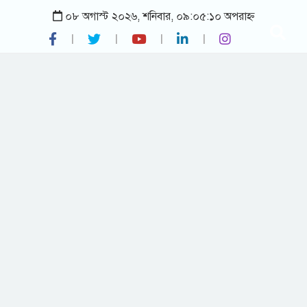
০৮ অগাস্ট ২০২৬, শনিবার, ০৯:০৫:১০ অপরাহ্ন