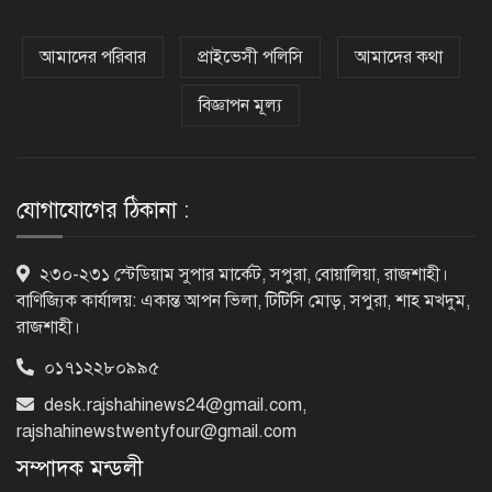
‘আমার চেয়েও বড় হবে’, ছেলেকে নিয়ে
রোনালদোর বড় আশা
আমাদের পরিবার
প্রাইভেসী পলিসি
আমাদের কথা
বিজ্ঞাপন মূল্য
৫৪ রানে অলআউট হয়ে ইনিংস ব্যবধানে
হারল বাংলাদেশ
যোগাযোগের ঠিকানা :
‘জেন-জি’ই ‘দেশের চালিকা শক্তি’, আগের
২৩০-২৩১ স্টেডিয়াম সুপার মার্কেট, সপুরা, বোয়ালিয়া, রাজশাহী।
মন্তব্য থেকে ইউ-টার্ন কঙ্গনা রনৌতের
বাণিজ্যিক কার্যালয়: একান্ত আপন ভিলা, টিটিসি মোড়, সপুরা, শাহ মখদুম,
রাজশাহী।
০১৭১২২৮০৯৯৫
প্রাক্তনের স্মৃতিতে গভীর রাতে ঘুম উধাও?
জেনে নিন মুক্তির উপায়
desk.rajshahinews24@gmail.com
,
rajshahinewstwentyfour@gmail.com
সম্পাদক মন্ডলী