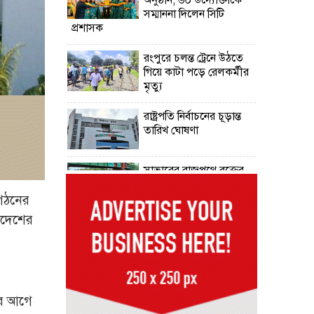
সম্মাননা দিলেন সিটি
প্রশাসক
রংপুরে চলন্ত ট্রেনে উঠতে
গিয়ে কাটা পড়ে রেলকর্মীর
মৃত্যু
রাষ্ট্রপতি নির্বাচনের চূড়ান্ত
তারিখ ঘোষণা
সাভারের রাজপথে রক্তের
দাগ, স্মৃতিতে এখনও ৫
আগস্ট
ংগঠনের
যাদেশের
ভিসাসেবা নিয়ে ভারতীয়
হাইকমিশনের সতর্কতা
জারি
দুর্নীতিমুক্ত প্রশাসন গড়াই
 এর আগে
সরকারের মূল লক্ষ্য :