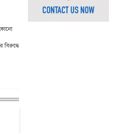
ভূমিমন্ত্রী
নেসকো কেন, কোনো কিছুই
রাজশাহী থেকে যাবে না:
ভূমিমন্ত্রী
ত কোনো
নগরীকে মাদকমুক্ত ও
বিভিন্ন অপরাধমুক্ত করতে
বিরুদ্ধে
পুলিশের বিশেষ অভিযানে
গ্রেপ্তার-২২
রাজশাহীতে পুলিশের
বিশেষ অভিযানে ৭ মাদক
ব্যবসায়ী গ্রেপ্তার
৫ আগস্ট গণতান্ত্রিক
রাজনৈতিক অধিকার
পুনঃপ্রতিষ্ঠার দিন: প্রধানমন্ত্রী
নেইমারের দুর্দান্ত অ্যাসিস্টে
কোয়ার্টার ফাইনালে সান্তোস