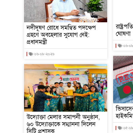
রাষ্ট্রপ
নদীদূষণ রোধে সমন্বিত পদক্ষেপ
ঘোষণা
গ্রহণে অবহেলার সুযোগ নেই:
প্রধানমন্ত্রী
০৬-০
০৬-০৮-২০২৬
ভিসাসে
হাইকমি
উদ্যোক্তা মেলার সমাপনী অনুষ্ঠান,
৬০ উদ্যোক্তাকে সম্মাননা দিলেন
০৫-০
সিটি প্রশাসক