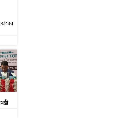
জুলাই গণঅভ্যুত্থান দিবস
আজ
সরকারের
জুলাই স্মৃতি জাদুঘর
উদ্বোধন করলেন প্রধানমন্ত্রী
‘জুলাই সনদ বাস্তবায়ন করে
গণতান্ত্রিক রাষ্ট্র গড়ে তোলা
হবে’
হাসিনা পালানোর দিন
বিশ্বের বিভিন্ন দেশ যা
বলেছিল
ক্যানসারে মারা গেছেন
‘গজনি’ সিনেমার সেই
ভিলেন
্ত্রী
ফিরে দেখা ৫ আগস্ট
গণউল্লাসে বদলে যায়