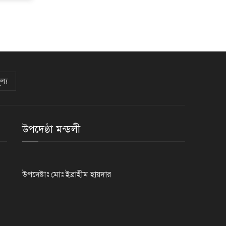
থমথমে রাজধানী
ল্য
উপদেষ্ঠা মন্ডলী
উপদেষ্টাঃ মোঃ ইব্রাহীম হায়দার