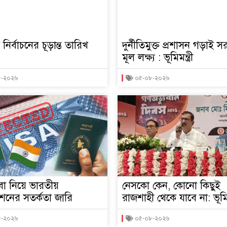
তি নির্বাচনের চূড়ান্ত তারিখ
দুর্নীতিমুক্ত প্রশাসন গড়াই 
মূল লক্ষ্য : ভূমিমন্ত্রী
৮-২০২৬
০৫-০৮-২০২৬
বা নিয়ে ভারতীয়
নেসকো কেন, কোনো কিছুই
শনের সতর্কতা জারি
রাজশাহী থেকে যাবে না: ভূমিমন
৮-২০২৬
০৫-০৮-২০২৬