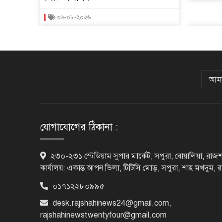
০৬-০৮-২০২৬
আমা
যোগাযোগের ঠিকানা :
২৩০-২৩১ স্টেডিয়াম সুপার মার্কেট, সপুরা, বোয়ালিয়া, রাজশ
কার্যালয়: একান্ত আপন ভিলা, টিটিসি মোড়, সপুরা, শাহ মখদুম, 
০১৭১২২৮০৯৯৫
desk.rajshahinews24@gmail.com
,
rajshahinewstwentyfour@gmail.com