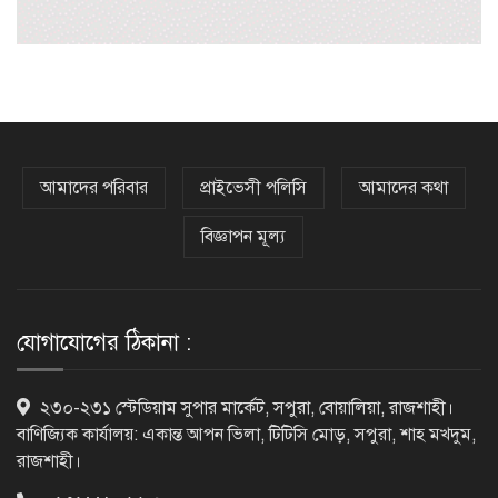
হরমুজ চুক্তির বিনিময়ে ইরানের বন্দর
অবরোধ তুলে নেবে যুক্তরাষ্ট্র
কেবল বিমান হামলা করে ইরানকে কাবু
করা সম্ভব নয়: ট্রাম্পের শীর্ষ জেনারেল
আমাদের পরিবার
প্রাইভেসী পলিসি
আমাদের কথা
বিজ্ঞাপন মূল্য
‘আমার চেয়েও বড় হবে’, ছেলেকে নিয়ে
রোনালদোর বড় আশা
যোগাযোগের ঠিকানা :
৫৪ রানে অলআউট হয়ে ইনিংস ব্যবধানে
২৩০-২৩১ স্টেডিয়াম সুপার মার্কেট, সপুরা, বোয়ালিয়া, রাজশাহী।
হারল বাংলাদেশ
বাণিজ্যিক কার্যালয়: একান্ত আপন ভিলা, টিটিসি মোড়, সপুরা, শাহ মখদুম,
রাজশাহী।