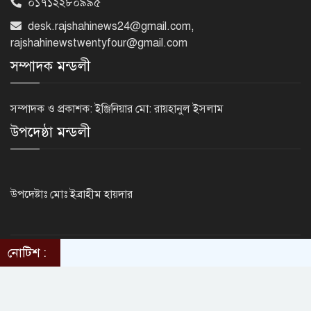
০১৭১২২৮০৯৯৫
‘জেন-জি’ই ‘দেশের চালিকা শক্তি’, আগের
মন্তব্য থেকে ইউ-টার্ন কঙ্গনা রনৌতের
desk.rajshahinews24@gmail.com
,
rajshahinewstwentyfour@gmail.com
সম্পাদক মন্ডলী
প্রাক্তনের স্মৃতিতে গভীর রাতে ঘুম উধাও?
জেনে নিন মুক্তির উপায়
সম্পাদক ও প্রকাশক: ইঞ্জিনিয়ার মো: রায়হানুল ইসলাম
উপদেষ্ঠা মন্ডলী
দেশের আট জেলায় বজ্রবৃষ্টির আশঙ্কা, ছয়
অঞ্চলে হতে পারে ভারী বর্ষণ
উপদেষ্টাঃ মোঃ ইব্রাহীম হায়দার
অর্ধশতাধিক বাংলাদেশিসহ গ্রিসের উপকূলে
২০২ অভিবাসী উদ্ধার
নোটিশ :
©2014 - 2024. RajshahiNews24.Com . All rights reserved.
ThemesBazar.com
Design & Developed BY
সৌদি আরব, পাকিস্তান ও তুরস্কের মধ্যে