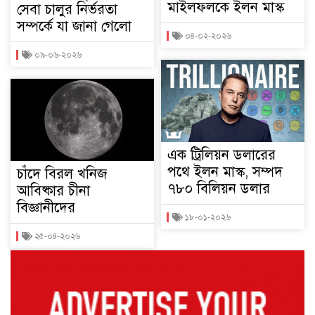
মাইলফলকে ইলন মাস্ক
সেবা চালুর নির্ভরতা
সম্পর্কে যা জানা গেলো
০৪-০২-২০২৬
০৯-০৬-২০২৬
এক ট্রিলিয়ন ডলারের
পথে ইলন মাস্ক, সম্পদ
চাঁদে বিরল খনিজ
৭৮০ বিলিয়ন ডলার
আবিষ্কার চীনা
বিজ্ঞানীদের
১৮-০১-২০২৬
২৫-০৪-২০২৬