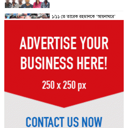
১/১১ তে তারেক রহমানকে ‘আয়নাঘরে’
বন্দি রাখা হয়েছিল: চিফ প্রসিকিউটর
ড্যাবের প্রতিষ্ঠাবার্ষিকীতে চিকিৎসক
সমাবেশের উদ্বোধন করলেন প্রধানমন্ত্রী
১৭ বছর চাকরির পর স্থায়ীকরণের দুশ্চিন্তায়
ব্রেন স্ট্রোক, নির্বাচন অফিসকর্মীর মৃত্যু
কোরআন মজিদে ক্ষতিগ্রস্ত বলা হয়েছে
যাদের