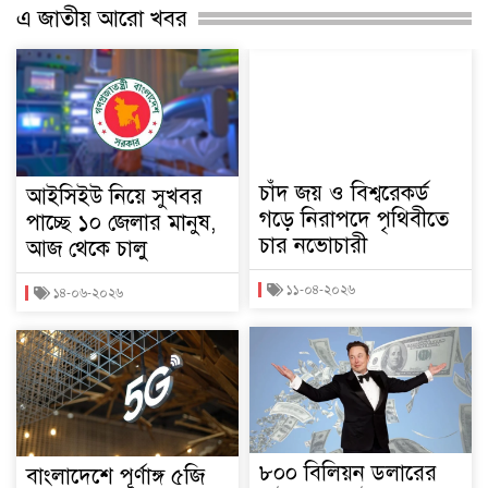
এ জাতীয় আরো খবর
চাঁদ জয় ও বিশ্বরেকর্ড
আইসিইউ নিয়ে সুখবর
গড়ে নিরাপদে পৃথিবীতে
পাচ্ছে ১০ জেলার মানুষ,
চার নভোচারী
আজ থেকে চালু
১১-০৪-২০২৬
১৪-০৬-২০২৬
৮০০ বিলিয়ন ডলারের
বাংলাদেশে পূর্ণাঙ্গ ৫জি