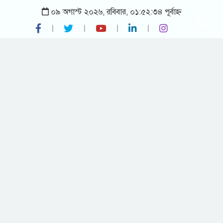
০৯ অগাস্ট ২০২৬, রবিবার, ০১:৫২:৩৪ পূর্বাহ্ন