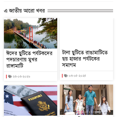
এ জাতীয় আরো খবর
টানা ছুটিতে রাঙামাটিতে
ঈদের ছুটিতে পর্যটকদের
ছয় হাজার পর্যটকের
পদচারণায় মুখর
সমাগম
রাঙ্গামাটি
০৩-০৫-২০২৫
২৩-০৩-২০২৬