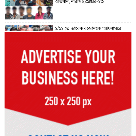
অভিযান, নারীসহ গ্রেপ্তার-১৩
১/১১ তে তারেক রহমানকে ‘আয়নাঘরে’
বন্দি রাখা হয়েছিল: চিফ প্রসিকিউটর
ড্যাবের প্রতিষ্ঠাবার্ষিকীতে চিকিৎসক
সমাবেশের উদ্বোধন করলেন প্রধানমন্ত্রী
১৭ বছর চাকরির পর স্থায়ীকরণের দুশ্চিন্তায়
ব্রেন স্ট্রোক, নির্বাচন অফিসকর্মীর মৃত্যু
কোরআন মজিদে ক্ষতিগ্রস্ত বলা হয়েছে
যাদের