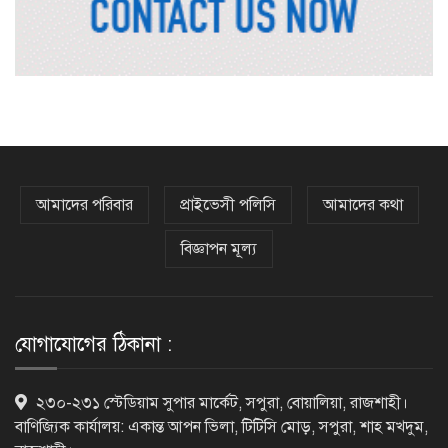
হরমুজ চুক্তির বিনিময়ে ইরানের বন্দর
অবরোধ তুলে নেবে যুক্তরাষ্ট্র
কেবল বিমান হামলা করে ইরানকে কাবু
করা সম্ভব নয়: ট্রাম্পের শীর্ষ জেনারেল
আমাদের পরিবার
প্রাইভেসী পলিসি
আমাদের কথা
বিজ্ঞাপন মূল্য
‘আমার চেয়েও বড় হবে’, ছেলেকে নিয়ে
রোনালদোর বড় আশা
যোগাযোগের ঠিকানা :
৫৪ রানে অলআউট হয়ে ইনিংস ব্যবধানে
২৩০-২৩১ স্টেডিয়াম সুপার মার্কেট, সপুরা, বোয়ালিয়া, রাজশাহী।
হারল বাংলাদেশ
বাণিজ্যিক কার্যালয়: একান্ত আপন ভিলা, টিটিসি মোড়, সপুরা, শাহ মখদুম,