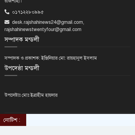
রাজশাহী।
০১৭১২২৮০৯৯৫
‘জেন-জি’ই ‘দেশের চালিকা শক্তি’, আগের
মন্তব্য থেকে ইউ-টার্ন কঙ্গনা রনৌতের
desk.rajshahinews24@gmail.com
,
rajshahinewstwentyfour@gmail.com
সম্পাদক মন্ডলী
প্রাক্তনের স্মৃতিতে গভীর রাতে ঘুম উধাও?
জেনে নিন মুক্তির উপায়
সম্পাদক ও প্রকাশক: ইঞ্জিনিয়ার মো: রায়হানুল ইসলাম
উপদেষ্ঠা মন্ডলী
দেশের আট জেলায় বজ্রবৃষ্টির আশঙ্কা, ছয়
অঞ্চলে হতে পারে ভারী বর্ষণ
উপদেষ্টাঃ মোঃ ইব্রাহীম হায়দার
অর্ধশতাধিক বাংলাদেশিসহ গ্রিসের উপকূলে
২০২ অভিবাসী উদ্ধার
নোটিশ :
©2014 - 2024. RajshahiNews24.Com . All rights reserved.
ThemesBazar.com
Design & Developed BY