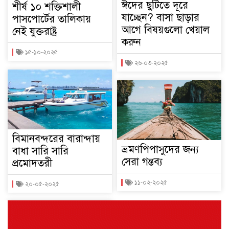
ঈদের ছুটিতে দূরে
শীর্ষ ১০ শক্তিশালী
যাচ্ছেন? বাসা ছাড়ার
পাসপোর্টের তালিকায়
আগে বিষয়গুলো খেয়াল
নেই যুক্তরাষ্ট্র
করুন
১৫-১০-২০২৫
২৬-০৩-২০২৫
বিমানবন্দরের বারান্দায়
ভ্রমণপিপাসুদের জন্য
বাধা সারি সারি
সেরা গন্তব্য
প্রমোদতরী
১১-০২-২০২৫
২০-০৫-২০২৫