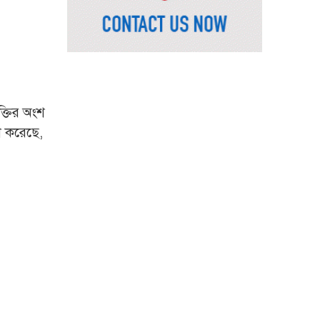
রাষ্ট্রপতি নির্বাচনের চূড়ান্ত
তারিখ ঘোষণা
সাভারের রাজপথে রক্তের
দাগ, স্মৃতিতে এখনও ৫
আগস্ট
ক্তির অংশ
াশ করেছে,
ভিসাসেবা নিয়ে ভারতীয়
হাইকমিশনের সতর্কতা
জারি
দুর্নীতিমুক্ত প্রশাসন গড়াই
সরকারের মূল লক্ষ্য :
ভূমিমন্ত্রী
নেসকো কেন, কোনো কিছুই
রাজশাহী থেকে যাবে না:
ভূমিমন্ত্রী
নগরীকে মাদকমুক্ত ও