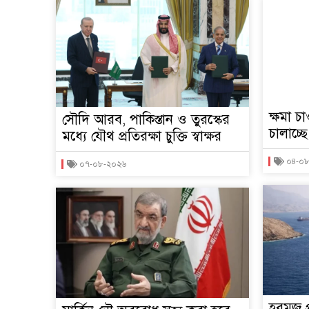
ক্ষমা চ
সৌদি আরব, পাকিস্তান ও তুরস্কের
চালাচ্ছ
মধ্যে যৌথ প্রতিরক্ষা চুক্তি স্বাক্ষর
০৪-০
০৭-০৮-২০২৬
হরমুজ 