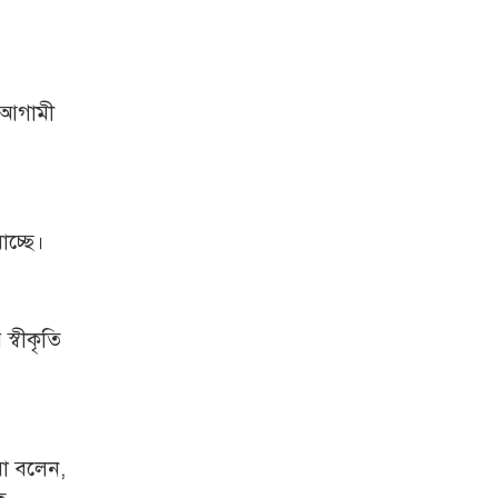
বিভিন্ন অপরাধমুক্ত করতে
পুলিশের বিশেষ অভিযানে
গ্রেপ্তার-২২
 আগামী
রাজশাহীতে পুলিশের
বিশেষ অভিযানে ৭ মাদক
ব্যবসায়ী গ্রেপ্তার
৫ আগস্ট গণতান্ত্রিক
রাজনৈতিক অধিকার
াচ্ছে।
পুনঃপ্রতিষ্ঠার দিন: প্রধানমন্ত্রী
নেইমারের দুর্দান্ত অ্যাসিস্টে
কোয়ার্টার ফাইনালে সান্তোস
স্বীকৃতি
জুলাই গণঅভ্যুত্থান দিবস
আজ
জুলাই স্মৃতি জাদুঘর
রা বলেন,
উদ্বোধন করলেন প্রধানমন্ত্রী