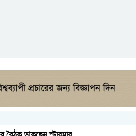
িসভার বৈঠক ডাকছেন স্টারমার