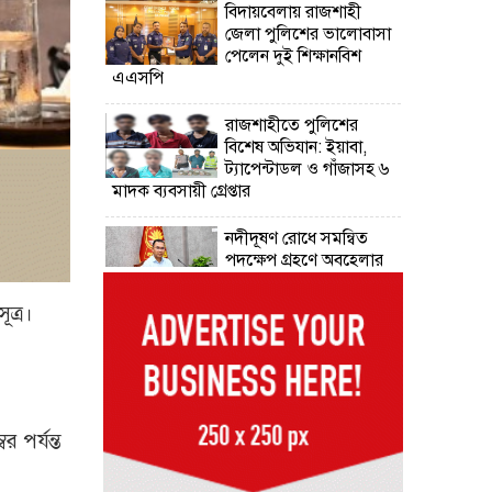
বিদায়বেলায় রাজশাহী
জেলা পুলিশের ভালোবাসা
পেলেন দুই শিক্ষানবিশ
এএসপি
রাজশাহীতে পুলিশের
বিশেষ অভিযান: ইয়াবা,
ট্যাপেন্টাডল ও গাঁজাসহ ৬
মাদক ব্যবসায়ী গ্রেপ্তার
নদীদূষণ রোধে সমন্বিত
পদক্ষেপ গ্রহণে অবহেলার
সুযোগ নেই: প্রধানমন্ত্রী
ূত্র।
উদ্যোক্তা মেলার সমাপনী
অনুষ্ঠান, ৬০ উদ্যোক্তাকে
সম্মাননা দিলেন সিটি
প্রশাসক
 পর্যন্ত
রংপুরে চলন্ত ট্রেনে উঠতে
গিয়ে কাটা পড়ে রেলকর্মীর
মৃত্যু