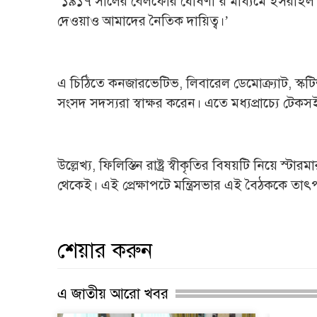
‘১৯১৭ সালের বেলফোর ঘোষণা’র মাধ্যমে ইসরাইল রাষ্ট্র 
দেওয়াও আমাদের নৈতিক দায়িত্ব।’
এ চিঠিতে কনজারভেটিভ, লিবারেল ডেমোক্র্যাট, স্কটি
সংসদ সদস্যরা স্বাক্ষর করেন। এতে মধ্যপ্রাচ্যে টেকসই 
উল্লেখ্য, ফিলিস্তিন রাষ্ট্র স্বীকৃতির বিষয়টি নিয়ে 
থেকেই। এই প্রেক্ষাপটে মন্ত্রিসভার এই বৈঠককে তাৎপর্
শেয়ার করুন
এ জাতীয় আরো খবর