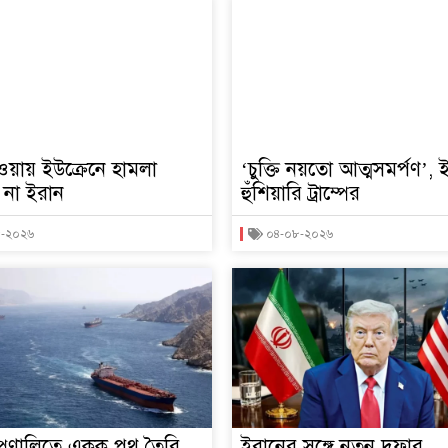
াওয়ায় ইউক্রেনে হামলা
‘চুক্তি নয়তো আত্মসমর্পণ’,
ে না ইরান
হুঁশিয়ারি ট্রাম্পের
৮-২০২৬
০৪-০৮-২০২৬
প্রণালিতে একক পথ তৈরি
ইরানের সঙ্গে নতুন দফার