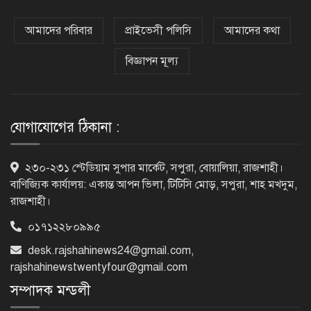
সাভারের রাজপথে রক্তের দাগ, স্মৃতিতে
এখনও ৫ আগস্ট
আমাদের পরিবার
প্রাইভেসী পলিসি
আমাদের কথা
বিজ্ঞাপন মূল্য
ভিসাসেবা নিয়ে ভারতীয় হাইকমিশনের
সতর্কতা জারি
যোগাযোগের ঠিকানা :
দুর্নীতিমুক্ত প্রশাসন গড়াই সরকারের মূল
২৩০-২৩১ স্টেডিয়াম সুপার মার্কেট, সপুরা, বোয়ালিয়া, রাজশাহী।
লক্ষ্য : ভূমিমন্ত্রী
বাণিজ্যিক কার্যালয়: একান্ত আপন ভিলা, টিটিসি মোড়, সপুরা, শাহ মখদুম,
রাজশাহী।
০১৭১২২৮০৯৯৫
নেসকো কেন, কোনো কিছুই রাজশাহী থেকে
যাবে না: ভূমিমন্ত্রী
desk.rajshahinews24@gmail.com
,
rajshahinewstwentyfour@gmail.com
সম্পাদক মন্ডলী
নগরীকে মাদকমুক্ত ও বিভিন্ন অপরাধমুক্ত