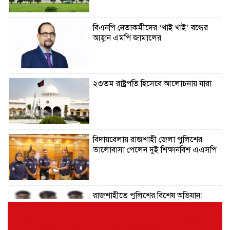
বিএনপি নেতাকর্মীদের ‘খাই খাই’ বন্ধের
আহ্বান এমপি জামালের
২৩তম রাষ্ট্রপতি হিসেবে আলোচনায় যারা
বিদায়বেলায় রাজশাহী জেলা পুলিশের
ভালোবাসা পেলেন দুই শিক্ষানবিশ এএসপি
রাজশাহীতে পুলিশের বিশেষ অভিযান:
ইয়াবা, ট্যাপেন্টাডল ও গাঁজাসহ ৬ মাদক
ব্যবসায়ী গ্রেপ্তার