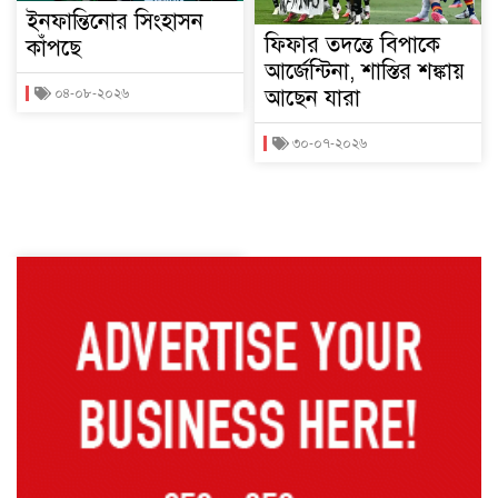
ইনফান্তিনোর সিংহাসন
ফিফার তদন্তে বিপাকে
কাঁপছে
আর্জেন্টিনা, শাস্তির শঙ্কায়
আছেন যারা
০৪-০৮-২০২৬
৩০-০৭-২০২৬