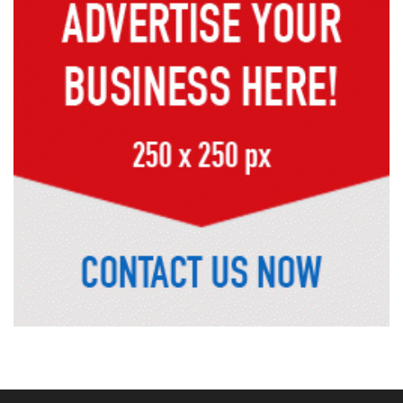
নদীদূষণ রোধে সমন্বিত পদক্ষেপ গ্রহণে
অবহেলার সুযোগ নেই: প্রধানমন্ত্রী
উদ্যোক্তা মেলার সমাপনী অনুষ্ঠান, ৬০
উদ্যোক্তাকে সম্মাননা দিলেন সিটি প্রশাসক
রংপুরে চলন্ত ট্রেনে উঠতে গিয়ে কাটা পড়ে
রেলকর্মীর মৃত্যু
রাষ্ট্রপতি নির্বাচনের চূড়ান্ত তারিখ ঘোষণা