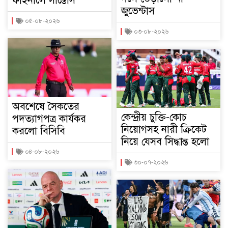
ফাইনালে সান্তোস
জুভেন্টাস
০৫-০৮-২০২৬
০৩-০৮-২০২৬
অবশেষে সৈকতের
কেন্দ্রীয় চুক্তি-কোচ
পদত্যাগপত্র কার্যকর
নিয়োগসহ নারী ক্রিকেট
করলো বিসিবি
নিয়ে যেসব সিদ্ধান্ত হলো
০৪-০৮-২০২৬
৩০-০৭-২০২৬