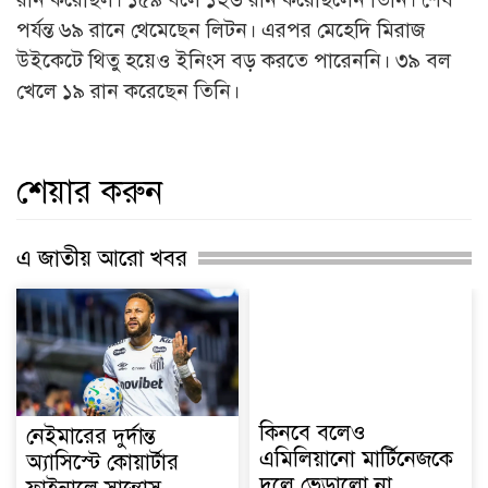
পর্যন্ত ৬৯ রানে থেমেছেন লিটন। এরপর মেহেদি মিরাজ
উইকেটে থিতু হয়েও ইনিংস বড় করতে পারেননি। ৩৯ বল
খেলে ১৯ রান করেছেন তিনি।
শেয়ার করুন
এ জাতীয় আরো খবর
কিনবে বলেও
নেইমারের দুর্দান্ত
এমিলিয়ানো মার্টিনেজকে
অ্যাসিস্টে কোয়ার্টার
দলে ভেড়ালো না