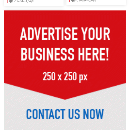
০৯-০৮-২০২৬
০৯-০৮-২০২৬