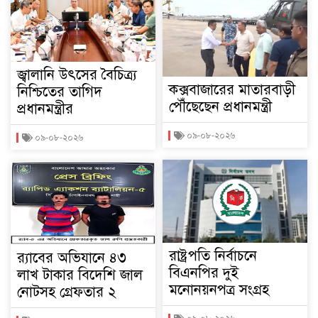
জ্বালানি উৎসের বৈচিত্র্য
কক্সবাজারের মাতারবাড়ী
নিশ্চিতের তাগিদ
পৌঁছেছেন প্রধানমন্ত্রী
প্রধানমন্ত্রীর
০৯-০৮-২০২৬
০৯-০৮-২০২৬
রাষ্ট্রপতি নির্বাচনে
র‌্যাবের অভিযানে ৪৩
বিএনপির দুই
লাখ টাকার বিদেশি জাল
মনোনয়নপত্র সংগ্রহ
নোটসহ গ্রেফতার ২