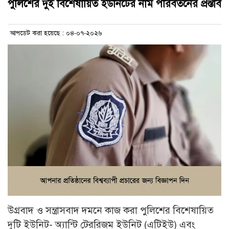
পুলিশের দুই বিশেষায়িত ইউনিটের নাম পরিবর্তনের প্রস্তাব
আপডেট করা হয়েছে : ০৪-০৭-২০২৬
উগ্রবাদ ও সন্ত্রাসবাদ দমনে কাজ করা পুলিশের বিশেষায়িত
দুটি ইউনিট- অ্যান্টি টেররিজম ইউনিট (এটিইউ) এবং