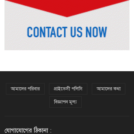
দিল্লিতে শেখ হাসিনা বিতর্ক: বাংলাদেশ-
ভারত সম্পর্কে টানাপোড়েন কি বাড়ছে?
অষ্টম শ্রেণি পাসেই পুলিশ একাডেমিতে
চাকরির সুযোগ
কক্সবাজারের পথে প্রধানমন্ত্রী
আমাদের পরিবার
প্রাইভেসী পলিসি
আমাদের কথা
বিজ্ঞাপন মূল্য
র‌্যাবের বিশেষ অভিযানে দুর্গাপুরে
চাঞ্চল্যকর ধর্ষণচেষ্টা মামলার পলাতক
আসামি গ্রেফতার
যোগাযোগের ঠিকানা :