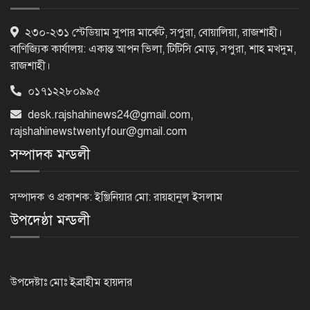
পাঁচতলার কার্নিশে আটকা মাদ্রাসাছাত্রীকে
২৩০-২৩১ স্টেডিয়াম সুপার মার্কেট, সপুরা, বোয়ালিয়া, রাজশাহী।
উদ্ধার করল ফায়ার সার্ভিস
বাণিজ্যিক কার্যালয়: একান্ত আপন ভিলা, টিটিসি মোড়, সপুরা, শাহ মখদুম,
রাজশাহী।
০১৭১২২৮০৯৯৫
মন্দিরের নিজস্ব জমি ক্রয়, রাসিক প্রশাসক
রিটনের উপস্থিতিতে মহোৎসব
desk.rajshahinews24@gmail.com
,
rajshahinewstwentyfour@gmail.com
সম্পাদক মন্ডলী
হরমুজ প্রণালি খুলতে যুক্তরাষ্ট্রকে ইরানের ৬
শর্ত
সম্পাদক ও প্রকাশক: ইঞ্জিনিয়ার মো: রায়হানুল ইসলাম
উপদেষ্ঠা মন্ডলী
গুরুতর অসুস্থ ‘বালিকা বধূ’, দোয়া চাইলেন
স্বামী
উপদেষ্টাঃ মোঃ ইব্রাহীম হায়দার