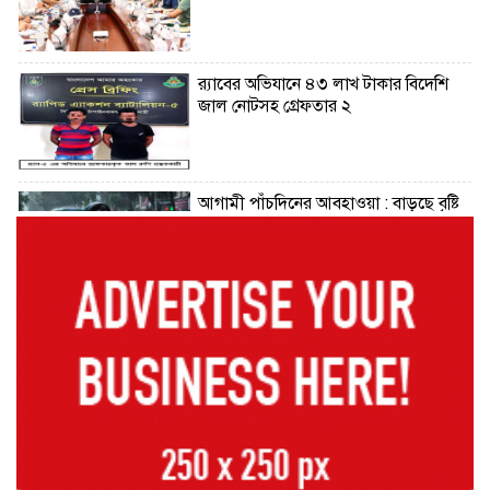
র‌্যাবের অভিযানে ৪৩ লাখ টাকার বিদেশি
জাল নোটসহ গ্রেফতার ২
আগামী পাঁচদিনের আবহাওয়া : বাড়ছে বৃষ্টি
ও বজ্রপাতের প্রবণতা
কক্সবাজারের মাতারবাড়ী পৌঁছেছেন
প্রধানমন্ত্রী
রাষ্ট্রপতি নির্বাচনে বিএনপির দুই
মনোনয়নপত্র সংগ্রহ