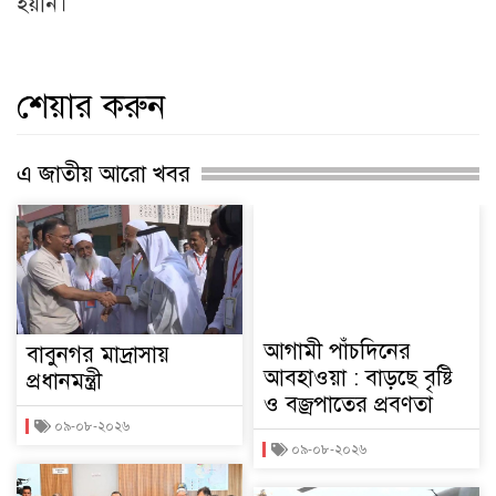
হয়নি।
শেয়ার করুন
এ জাতীয় আরো খবর
আগামী পাঁচদিনের
বাবুনগর মাদ্রাসায়
আবহাওয়া : বাড়ছে বৃষ্টি
প্রধানমন্ত্রী
ও বজ্রপাতের প্রবণতা
০৯-০৮-২০২৬
০৯-০৮-২০২৬