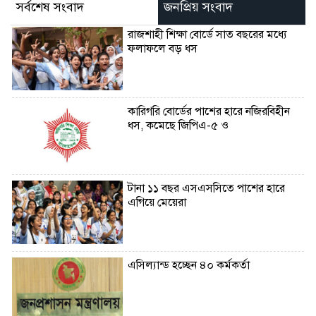
সর্বশেষ সংবাদ
জনপ্রিয় সংবাদ
রাজশাহী শিক্ষা বোর্ডে সাত বছরের মধ্যে
ফলাফলে বড় ধস
কারিগরি বোর্ডের পাশের হারে নজিরবিহীন
ধস, কমেছে জিপিএ-৫ ও
টানা ১১ বছর এসএসসিতে পাশের হারে
এগিয়ে মেয়েরা
এসিল্যান্ড হচ্ছেন ৪০ কর্মকর্তা