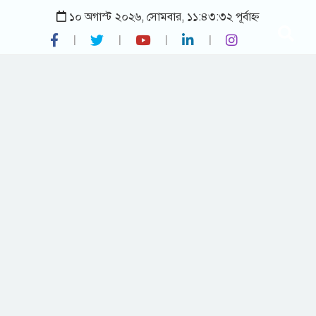
১০ অগাস্ট ২০২৬, সোমবার, ১১:৪৩:৩২ পূর্বাহ্ন