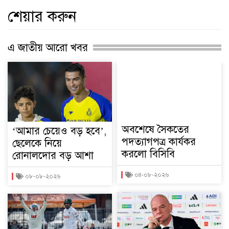
শেয়ার করুন
এ জাতীয় আরো খবর
অবশেষে সৈকতের
‘আমার চেয়েও বড় হবে’,
পদত্যাগপত্র কার্যকর
ছেলেকে নিয়ে
করলো বিসিবি
রোনালদোর বড় আশা
০৪-০৮-২০২৬
০৮-০৮-২০২৬