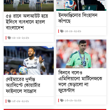
ইনফান্তিনোর সিংহাসন
৫৪ রানে অলআউট হয়ে
কাঁপছে
ইনিংস ব্যবধানে হারল
বাংলাদেশ
০৪-০৮-২০২৬
০৮-০৮-২০২৬
কিনবে বলেও
এমিলিয়ানো মার্টিনেজকে
নেইমারের দুর্দান্ত
দলে ভেড়ালো না
অ্যাসিস্টে কোয়ার্টার
জুভেন্টাস
ফাইনালে সান্তোস
০৩-০৮-২০২৬
০৫-০৮-২০২৬