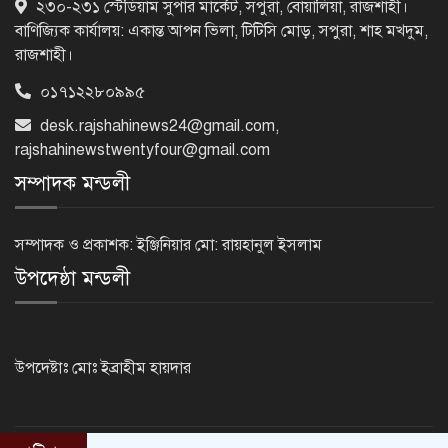
২৩০-২৩১ স্টেডিয়াম সুপার মার্কেট, সপুরা, বোয়ালিয়া, রাজশাহী।
প্রধানমন্ত্রীর
বাণিজ্যিক কার্যালয়: একান্ত আপন ভিলা, টিটিসি মোড়, সপুরা, শাহ মখদুম,
রাজশাহী।
০১৭১২২৮০৯৯৫
র‌্যাবের অভিযানে ৪৩ লাখ টাকার বিদেশি
জাল নোটসহ গ্রেফতার ২
desk.rajshahinews24@gmail.com
,
rajshahinewstwentyfour@gmail.com
সম্পাদক মন্ডলী
আগামী পাঁচদিনের আবহাওয়া : বাড়ছে বৃষ্টি
ও বজ্রপাতের প্রবণতা
সম্পাদক ও প্রকাশক: ইঞ্জিনিয়ার মো: রায়হানুল ইসলাম
উপদেষ্ঠা মন্ডলী
কক্সবাজারের মাতারবাড়ী পৌঁছেছেন
প্রধানমন্ত্রী
উপদেষ্টাঃ মোঃ ইব্রাহীম হায়দার
রাষ্ট্রপতি নির্বাচনে বিএনপির দুই
মনোনয়নপত্র সংগ্রহ