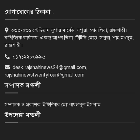
সেই ভিলেন
যোগাযোগের ঠিকানা :
ফিরে দেখা ৫ আগস্ট গণউল্লাসে বদলে যায়
২৩০-২৩১ স্টেডিয়াম সুপার মার্কেট, সপুরা, বোয়ালিয়া, রাজশাহী।
থমথমে রাজধানী
বাণিজ্যিক কার্যালয়: একান্ত আপন ভিলা, টিটিসি মোড়, সপুরা, শাহ মখদুম,
রাজশাহী।
০১৭১২২৮০৯৯৫
রাজশাহীর গোদাগাড়ীতে খাল খননে
অনিয়মের অভিযোগ
desk.rajshahinews24@gmail.com
,
rajshahinewstwentyfour@gmail.com
সম্পাদক মন্ডলী
নাটোরের পরিবহন সেক্টর হবে
চাঁদাবাজিমুক্ত, কঠোর হুঁশিয়ারি পুলিশ
সম্পাদক ও প্রকাশক: ইঞ্জিনিয়ার মো: রায়হানুল ইসলাম
সুপারের
উপদেষ্ঠা মন্ডলী
নওগাঁয় শ্লীলতাহানির অভিযোগে প্রধান
শিক্ষকের বিরুদ্ধে মামলা