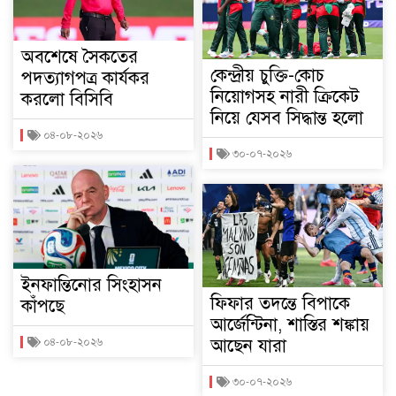
অবশেষে সৈকতের
কেন্দ্রীয় চুক্তি-কোচ
পদত্যাগপত্র কার্যকর
নিয়োগসহ নারী ক্রিকেট
করলো বিসিবি
নিয়ে যেসব সিদ্ধান্ত হলো
০৪-০৮-২০২৬
৩০-০৭-২০২৬
ইনফান্তিনোর সিংহাসন
ফিফার তদন্তে বিপাকে
কাঁপছে
আর্জেন্টিনা, শাস্তির শঙ্কায়
আছেন যারা
০৪-০৮-২০২৬
৩০-০৭-২০২৬