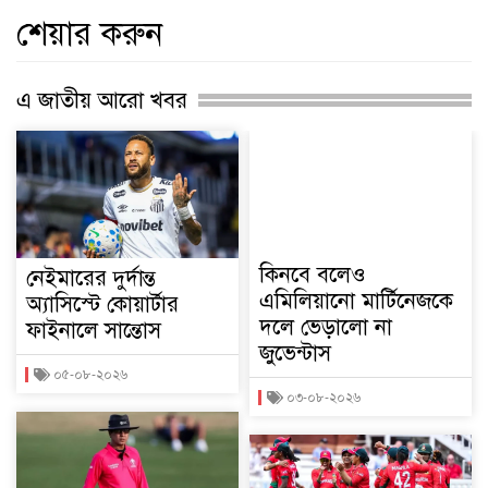
শেয়ার করুন
এ জাতীয় আরো খবর
কিনবে বলেও
নেইমারের দুর্দান্ত
এমিলিয়ানো মার্টিনেজকে
অ্যাসিস্টে কোয়ার্টার
দলে ভেড়ালো না
ফাইনালে সান্তোস
জুভেন্টাস
০৫-০৮-২০২৬
০৩-০৮-২০২৬