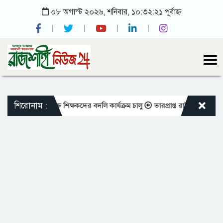
০৮ অগাস্ট ২০২৬, শনিবার, ১০:৩২:২১ পূর্বাহ্ন
শিরোনাম :
ো এমপিওভুক্ত শিক্ষকদের বদলি কার্যক্রম চালু
ভারপ্রাপ্ত রাষ্ট্রপতিকে শুভেচ্ছ