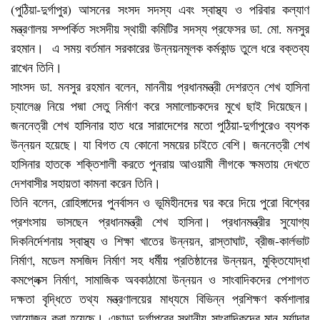
(পুঠিয়া-দুর্গাপুর) আসনের সংসদ সদস্য এবং স্বাস্থ্য ও পরিবার কল্যাণ
মন্ত্রণালয় সম্পর্কিত সংসদীয় স্থায়ী কমিটির সদস্য প্রফেসর ডা. মো. মনসুর
রহমান। এ সময় বর্তমান সরকারের উন্নয়নমূলক কর্মকান্ড তুলে ধরে বক্তব্য
রাখেন তিনি।
সাংসদ ডা. মনসুর রহমান বলেন, মাননীয় প্রধানমন্ত্রী দেশরত্ন শেখ হাসিনা
চ্যালেঞ্জ নিয়ে পদ্মা সেতু নির্মাণ করে সমালোচকদের মুখে ছাই দিয়েছেন।
জননেত্রী শেখ হাসিনার হাত ধরে সারাদেশের মতো পুঠিয়া-দুর্গাপুরেও ব্যপক
উন্নয়ন হয়েছে। যা বিগত যে কোনো সময়ের চাইতে বেশি। জননেত্রী শেখ
হাসিনার হাতকে শক্তিশালী করতে পুনরায় আওয়ামী লীগকে ক্ষমতায় দেখতে
দেশবাসীর সহায়তা কামনা করেন তিনি।
তিনি বলেন, রোহিঙ্গাদের পুনর্বাসন ও ভূমিহীনদের ঘর করে দিয়ে পুরো বিশ্বের
প্রশংসায় ভাসছেন প্রধানমন্ত্রী শেখ হাসিনা। প্রধানমন্ত্রীর সুযোগ্য
দিকনির্দেশনায় স্বাস্থ্য ও শিক্ষা খাতের উন্নয়ন, রাস্তাঘাট, ব্রীজ-কার্লভাট
নির্মাণ, মডেল মসজিদ নির্মাণ সহ ধর্মীয় প্রতিষ্ঠানের উন্নয়ন, মুক্তিযোদ্ধা
কমপ্লেক্স নির্মাণ, সামাজিক অবকাঠামো উন্নয়ন ও সাংবাদিকদের পেশাগত
দক্ষতা বৃদ্ধিতে তথ্য মন্ত্রণালয়ের মাধ্যমে বিভিন্ন প্রশিক্ষণ কর্মশালার
আয়োজন করা হয়েছে। এছাড়া দুর্গাপুরের স্থানীয় সাংবাদিকদের মান মর্যাদার