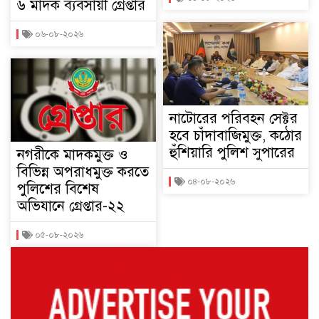
৬ মাদক ব্যবসায়ী গ্রেপ্তার
০৬-০৮-২০২৬
নাটোরের পরিবহন সেক্টর
হবে চাঁদাবাজিমুক্ত, কঠোর
হুঁশিয়ারি পুলিশ সুপারের
নগরীকে মাদকমুক্ত ও
বিভিন্ন অপরাধমুক্ত করতে
০৪-০৮-২০২৬
পুলিশের বিশেষ
অভিযানে গ্রেপ্তার-২২
০৫-০৮-২০২৬