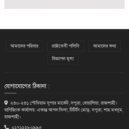
রংপুরে চলন্ত ট্রেনে উঠতে গিয়ে কাটা পড়ে
রেলকর্মীর মৃত্যু
রাষ্ট্রপতি নির্বাচনের চূড়ান্ত তারিখ ঘোষণা
আমাদের পরিবার
প্রাইভেসী পলিসি
আমাদের কথা
বিজ্ঞাপন মূল্য
সাভারের রাজপথে রক্তের দাগ, স্মৃতিতে
এখনও ৫ আগস্ট
যোগাযোগের ঠিকানা :
ভিসাসেবা নিয়ে ভারতীয় হাইকমিশনের
২৩০-২৩১ স্টেডিয়াম সুপার মার্কেট, সপুরা, বোয়ালিয়া, রাজশাহী।
সতর্কতা জারি
বাণিজ্যিক কার্যালয়: একান্ত আপন ভিলা, টিটিসি মোড়, সপুরা, শাহ মখদুম,
রাজশাহী।
০১৭১২২৮০৯৯৫