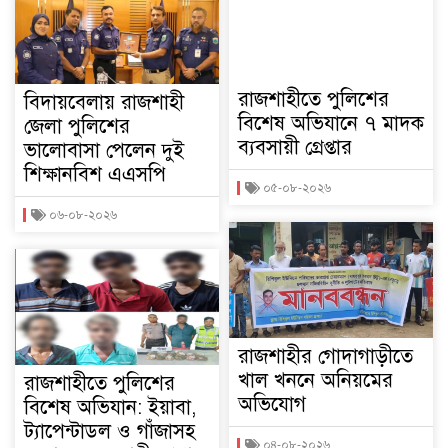
রাজশাহীতে পুলিশের
বিদায়বেলায় রাজশাহী
বিশেষ অভিযানে ৭ মাদক
জেলা পুলিশের
ব্যবসায়ী গ্রেপ্তার
ভালোবাসা পেলেন দুই
শিক্ষানবিশ এএসপি
০৫-০৮-২০২৬
০৬-০৮-২০২৬
রাজশাহীর গোদাগাড়ীতে
খাল খননে অনিয়মের
রাজশাহীতে পুলিশের
অভিযোগ
বিশেষ অভিযান: ইয়াবা,
ট্যাপেন্টাডল ও গাঁজাসহ
০৪-০৮-২০২৬