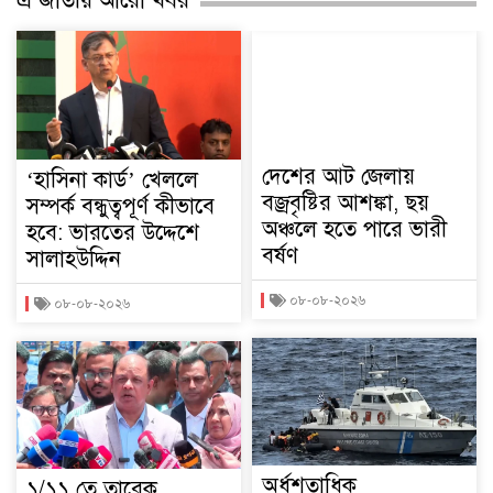
এ জাতীয় আরো খবর
দেশের আট জেলায়
‘হাসিনা কার্ড’ খেললে
বজ্রবৃষ্টির আশঙ্কা, ছয়
সম্পর্ক বন্ধুত্বপূর্ণ কীভাবে
অঞ্চলে হতে পারে ভারী
হবে: ভারতের উদ্দেশে
বর্ষণ
সালাহউদ্দিন
০৮-০৮-২০২৬
০৮-০৮-২০২৬
অর্ধশতাধিক
১/১১ তে তারেক