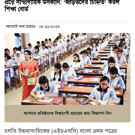
প্রশ্নে সাম্প্রদায়িক উসকানি: ‘জড়িতদের চিহ্নিত’ করল
শিক্ষা বোর্ড
আপডেট করা হয়েছে : ০৮-১১-২০২২
চলতি উচ্চমাধ্যমিকের (এইচএসসি) বাংলা প্রথম পত্রের