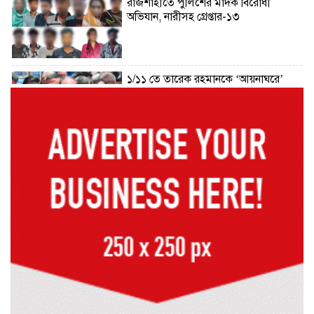
রাজশাহীতে পুলিশের মাদক বিরোধী
অভিযান, নারীসহ গ্রেপ্তার-১৩
১/১১ তে তারেক রহমানকে ‘আয়নাঘরে’
বন্দি রাখা হয়েছিল: চিফ প্রসিকিউটর
ড্যাবের প্রতিষ্ঠাবার্ষিকীতে চিকিৎসক
সমাবেশের উদ্বোধন করলেন প্রধানমন্ত্রী
১৭ বছর চাকরির পর স্থায়ীকরণের দুশ্চিন্তায়
ব্রেন স্ট্রোক, নির্বাচন অফিসকর্মীর মৃত্যু
কোরআন মজিদে ক্ষতিগ্রস্ত বলা হয়েছে