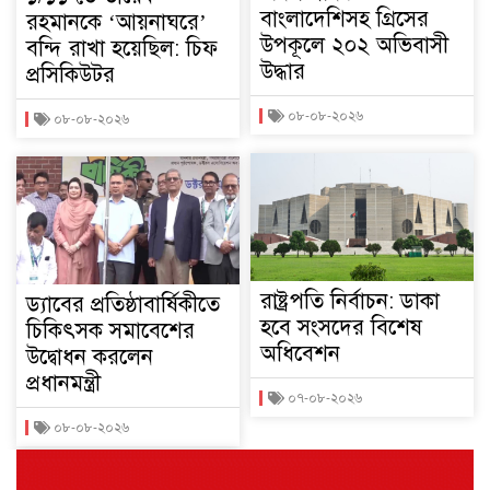
বাংলাদেশিসহ গ্রিসের
রহমানকে ‘আয়নাঘরে’
উপকূলে ২০২ অভিবাসী
বন্দি রাখা হয়েছিল: চিফ
উদ্ধার
প্রসিকিউটর
০৮-০৮-২০২৬
০৮-০৮-২০২৬
রাষ্ট্রপতি নির্বাচন: ডাকা
ড্যাবের প্রতিষ্ঠাবার্ষিকীতে
হবে সংসদের বিশেষ
চিকিৎসক সমাবেশের
অধিবেশন
উদ্বোধন করলেন
প্রধানমন্ত্রী
০৭-০৮-২০২৬
০৮-০৮-২০২৬