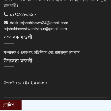
রাজশাহী।
০১৭১২২৮০৯৯৫
‘জেন-জি’ই ‘দেশের চালিকা শক্তি’, আগের
মন্তব্য থেকে ইউ-টার্ন কঙ্গনা রনৌতের
desk.rajshahinews24@gmail.com
,
rajshahinewstwentyfour@gmail.com
সম্পাদক মন্ডলী
প্রাক্তনের স্মৃতিতে গভীর রাতে ঘুম উধাও?
জেনে নিন মুক্তির উপায়
সম্পাদক ও প্রকাশক: ইঞ্জিনিয়ার মো: রায়হানুল ইসলাম
উপদেষ্ঠা মন্ডলী
দেশের আট জেলায় বজ্রবৃষ্টির আশঙ্কা, ছয়
অঞ্চলে হতে পারে ভারী বর্ষণ
উপদেষ্টাঃ মোঃ ইব্রাহীম হায়দার
অর্ধশতাধিক বাংলাদেশিসহ গ্রিসের উপকূলে
২০২ অভিবাসী উদ্ধার
নোটিশ :
©2014 - 2024. RajshahiNews24.Com . All rights reserved.