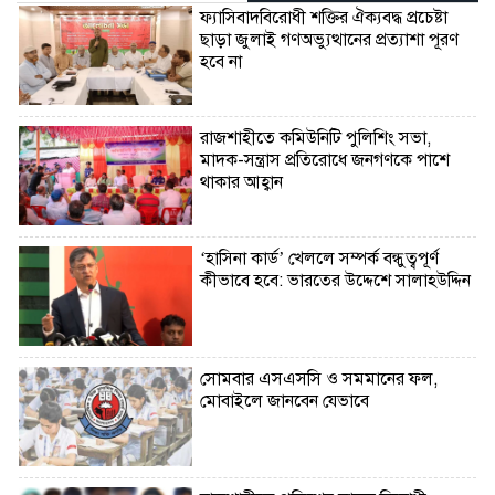
ফ্যাসিবাদবিরোধী শক্তির ঐক্যবদ্ধ প্রচেষ্টা
ছাড়া জুলাই গণঅভ্যুত্থানের প্রত্যাশা পূরণ
হবে না
রাজশাহীতে কমিউনিটি পুলিশিং সভা,
মাদক-সন্ত্রাস প্রতিরোধে জনগণকে পাশে
থাকার আহ্বান
‘হাসিনা কার্ড’ খেললে সম্পর্ক বন্ধুত্বপূর্ণ
কীভাবে হবে: ভারতের উদ্দেশে সালাহউদ্দিন
সোমবার এসএসসি ও সমমানের ফল,
মোবাইলে জানবেন যেভাবে