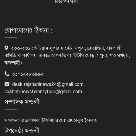
বিজ্ঞাপন মূল্য
র‌্যাবের বিশেষ অভিযানে দুর্গাপুরে
চাঞ্চল্যকর ধর্ষণচেষ্টা মামলার পলাতক
আসামি গ্রেফতার
যোগাযোগের ঠিকানা :
পাঁচতলার কার্নিশে আটকা মাদ্রাসাছাত্রীকে
২৩০-২৩১ স্টেডিয়াম সুপার মার্কেট, সপুরা, বোয়ালিয়া, রাজশাহী।
উদ্ধার করল ফায়ার সার্ভিস
বাণিজ্যিক কার্যালয়: একান্ত আপন ভিলা, টিটিসি মোড়, সপুরা, শাহ মখদুম,
রাজশাহী।
০১৭১২২৮০৯৯৫
মন্দিরের নিজস্ব জমি ক্রয়, রাসিক প্রশাসক
রিটনের উপস্থিতিতে মহোৎসব
desk.rajshahinews24@gmail.com
,
rajshahinewstwentyfour@gmail.com
সম্পাদক মন্ডলী
হরমুজ প্রণালি খুলতে যুক্তরাষ্ট্রকে ইরানের ৬
শর্ত
সম্পাদক ও প্রকাশক: ইঞ্জিনিয়ার মো: রায়হানুল ইসলাম
উপদেষ্ঠা মন্ডলী