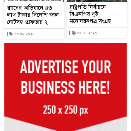
রাষ্ট্রপতি নির্বাচনে
র‌্যাবের অভিযানে ৪৩
বিএনপির দুই
লাখ টাকার বিদেশি জাল
মনোনয়নপত্র সংগ্রহ
নোটসহ গ্রেফতার ২
০৯-০৮-২০২৬
০৯-০৮-২০২৬