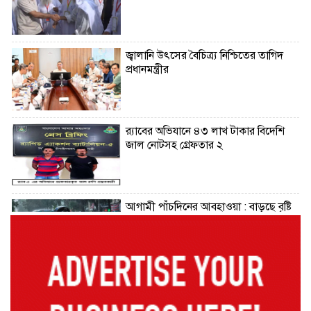
জ্বালানি উৎসের বৈচিত্র্য নিশ্চিতের তাগিদ
প্রধানমন্ত্রীর
র‌্যাবের অভিযানে ৪৩ লাখ টাকার বিদেশি
জাল নোটসহ গ্রেফতার ২
আগামী পাঁচদিনের আবহাওয়া : বাড়ছে বৃষ্টি
ও বজ্রপাতের প্রবণতা
কক্সবাজারের মাতারবাড়ী পৌঁছেছেন
প্রধানমন্ত্রী